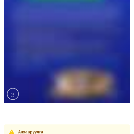
3
Анхааруулга