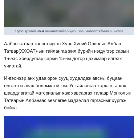
Гэрэл зургийг MPA агентлагийн онцгой зөвшөөрөлтэйгөөр ашиглав
Албан татвар төлөгч иргэн Хувь Хүний Орлогын Албан
Татвар(ХХОАТ)-ын тайлангаа жил бүрийн нэгдүгээр сарын
1-нээс хоёрдугаар сарын 15-ны дотор цахимаар илгээх
учиртай.
Ингэснээр анх удаа орон сууц худалдаж авсны буцаан
олголтоо авах боломжтой юм. Уг тайлангаа хэрхэн гаргах,
шаардлагатай материалыг яаж хавсаргах талаар Монголын
Татварын Албанаас зөвлөгөө мэдээлэл гаргасныг хүргэж
байна.