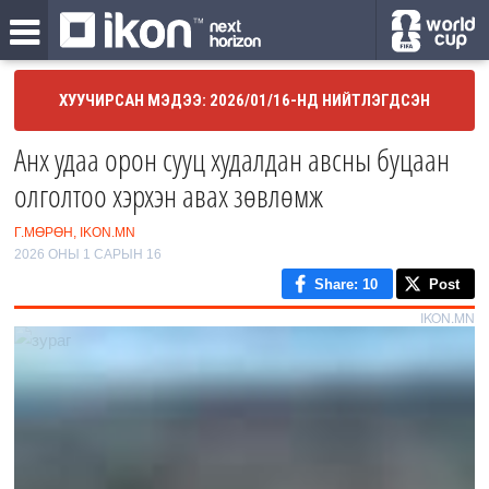
ХУУЧИРСАН МЭДЭЭ: 2026/01/16-НД НИЙТЛЭГДСЭН
Анх удаа орон сууц худалдан авсны буцаан
олголтоо хэрхэн авах зөвлөмж
Г.МӨРӨН, IKON.MN
2026 ОНЫ 1 САРЫН 16
Share
: 10
Post
IKON.MN