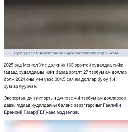
Гэрэл зургийг MPA агентлагийн онцгой зөвшөөрөлтэйгөөр ашиглав
2025 онд Монгол Улс дэлхийн 163 оронтой худалдаа хийж
гадаад худалдааны нийт бараа эргэлт 27 тэрбум ам.доллар
болж 2024 оны мөн үеэс 384.5 сая ам.доллар буюу 1.4
хувиар буурчээ.
Экспортын дүн импортын дүнгээс 4.4 тэрбум ам.доллароор
давж, гадаад худалдааны баланс эерэг гарсныг
Гаалийн
Ерөнхий Газар(ГЕГ)-аас мэдээлэв.