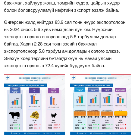
баяжмал, хайлуур жонш, төмрийн хүдэр, цайрын хүдэр
болон боловсруулаагүй нефтийн экспорт эзэлж байна.
Өнгөрсөн жилд нийтдээ 83.9 сая тонн нүүрс экспортолсон
нь 2024 оноос 5.6 хувь нэмэгдсэн дүн юм. Нүүрсний
экспортын орлого өнгөрсөн онд 5.6 тэрбум ам.доллар
байгаа. Харин 2.28 сая тонн зэсийн баяжмал
экспортолсноор 5.8 тэрбум ам.долларын орлого олжээ.
Энэхүү хоёр төрлийн бүтээгдэхүүн нь манай улсын
экспортын орлогын 72.4 хувийг бүрдүүлж байна.