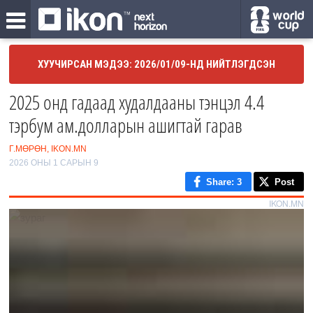
ХУУЧИРСАН МЭДЭЭ: 2026/01/09-НД НИЙТЛЭГДСЭН
2025 онд гадаад худалдааны тэнцэл 4.4
тэрбум ам.долларын ашигтай гарав
Г.МӨРӨН, IKON.MN
2026 ОНЫ 1 САРЫН 9
Share
: 3
Post
IKON.MN