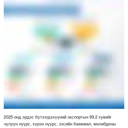
2025 онд эрдэс бүтээгдэхүүний экспортын 99.2 хувийг
чулуун нүүрс, хүрэн нүүрс, зэсийн баяжмал, молибдены