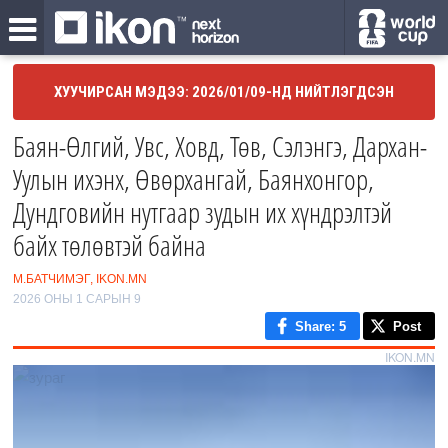
ХУУЧИРСАН МЭДЭЭ: 2026/01/09-НД НИЙТЛЭГДСЭН
Баян-Өлгий, Увс, Ховд, Төв, Сэлэнгэ, Дархан-
Уулын ихэнх, Өвөрхангай, Баянхонгор,
Дундговийн нутгаар зудын их хүндрэлтэй
байх төлөвтэй байна
М.БАТЧИМЭГ, IKON.MN
2026 ОНЫ 1 САРЫН 9
Share
: 5
Post
IKON.MN