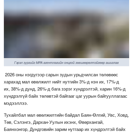
Гэрэл зургийг MPA агентлагийн онцгой зөвшөөрөлтэйгөөр ашиглав
2026 оны нэгдүгээр сарын зудын урьдчилсан төлөвөөс
харахад мал өвөлжилт нийт нутгийн 3%-д нэн их, 17%-д
их, 38%-д дунд, 26%-д бага зэрэг хүндрэлтэй, харин 16%-д
хүндрэлгүй байх төлөвтэй байгааг цаг уурын байгууллагаас
мэдээллээ.
Тухайлбал мал өвөлжилтийн байдал Баян-Өлгий, Увс, Ховд,
Төв, Сэлэнгэ, Дархан-Уулын ихэнх, Өвөрхангай,
Баянхонгор, Дундговийн зарим нутгаар их хүндрэлтэй байх