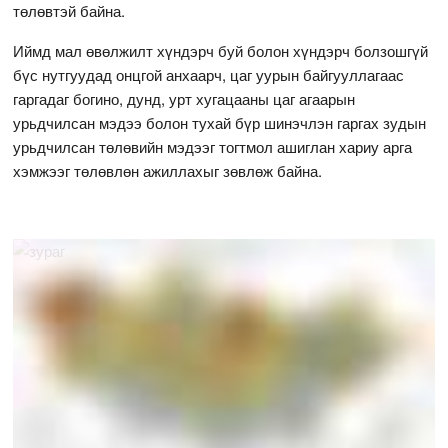
төлөвтэй байна.
Иймд мал өвөлжилт хүндэрч буй болон хүндэрч болзошгүй
бүс нутгуудад онцгой анхаарч, цаг уурын байгууллагаас
гаргадаг богино, дунд, урт хугацааны цаг агаарын
урьдчилсан мэдээ болон тухай бүр шинэчлэн гаргах зудын
урьдчилсан төлөвийн мэдээг тогтмол ашиглан хариу арга
хэмжээг төлөвлөн ажиллахыг зөвлөж байна.