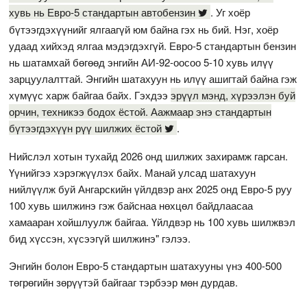
хувь нь Евро-5 стандартын автобензин
. Уг хоёр
бүтээгдэхүүнийг ялгаагүй юм байна гэх нь бий. Нэг, хоёр
удаад хийхэд ялгаа мэдэгдэхгүй. Евро-5 стандартын бензин
нь шатамхай бөгөөд энгийн АИ-92-оосоо 5-10 хувь илүү
зарцуулалттай. Энгийн шатахуун нь илүү ашигтай байна гэж
хүмүүс харж байгаа байх. Гэхдээ
эрүүл мэнд, хүрээлэн буй
орчин, техникээ бодох ёстой. Аажмаар энэ стандартын
бүтээгдэхүүн рүү шилжих ёстой
.
Нийслэл хотын тухайд 2026 онд шилжих захирамж гарсан.
Үүнийгээ хэрэгжүүлэх байх. Манай улсад шатахуун
нийлүүлж буй Ангарскийн үйлдвэр анх 2025 онд Евро-5 руу
100 хувь шилжинэ гэж байснаа нөхцөл байдлаасаа
хамааран хойшлуулж байгаа. Үйлдвэр нь 100 хувь шилжвэл
бид хүссэн, хүсээгүй шилжинэ" гэлээ.
Энгийн болон Евро-5 стандартын шатахууны үнэ 400-500
төгрөгийн зөрүүтэй байгааг тэрбээр мөн дурдав.