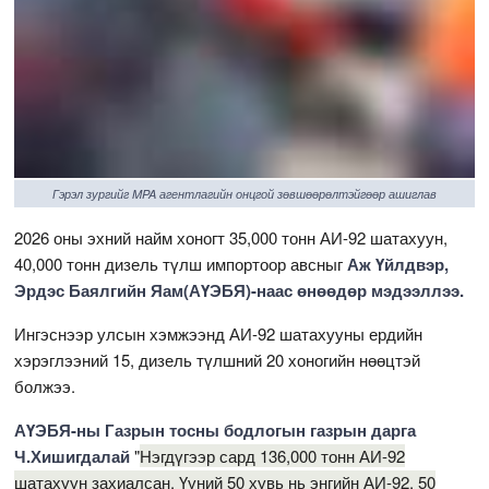
Гэрэл зургийг MPA агентлагийн онцгой зөвшөөрөлтэйгөөр ашиглав
2026 оны эхний найм хоногт 35,000 тонн АИ-92 шатахуун,
40,000 тонн дизель түлш импортоор авсныг
Аж Үйлдвэр,
Эрдэс Баялгийн Яам(АҮЭБЯ)-наас өнөөдөр мэдээллээ.
Ингэснээр улсын хэмжээнд АИ-92 шатахууны ердийн
хэрэглээний 15, дизель түлшний 20 хоногийн нөөцтэй
болжээ.
АҮЭБЯ-ны Газрын тосны бодлогын газрын дарга
Ч.Хишигдалай
"
Нэгдүгээр сард 136,000 тонн АИ-92
шатахуун захиалсан. Үүний 50 хувь нь энгийн АИ-92, 50