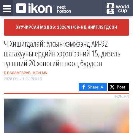
ХУУЧИРСАН МЭДЭЭ: 2026/01/08-НД НИЙТЛЭГДСЭН
Ч.Хишигдалай: Улсын хэмжээнд АИ-92
шатахууны ердийн хэрэглээний 15, дизель
түлшний 20 хоногийн нөөц бүрдсэн
Б.БАДАМГАРАВ, IKON.MN
2026 ОНЫ 1 САРЫН 8
Share
: 4
Post
IKON.MN