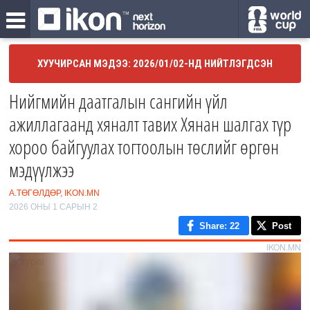
ХУУЧИРСАН МЭДЭЭ: 2026/01/02-НД НИЙТЛЭГДСЭН
Нийгмийн даатгалын сангийн үйл
ажиллагаанд хяналт тавих Хянан шалгах түр
хороо байгуулах тогтоолын төслийг өргөн
мэдүүлжээ
А.ТӨГӨЛДӨР, IKON.MN
2026 ОНЫ 1 САРЫН 2
Share
: 22
Post
IKON.MN