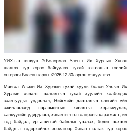
УИХ-ын гишүүн Э.Болормаа Улсын Их Хурлын Хянан
шалгах түр хороо байгуулах тухай тогтоолын төслийг
өнгөрөгч Баасан гарагт /2025.12.30/ өргөн мэдүүлжээ.
Монгол Улсын Их Хурлын тухай хууль болон Улсын Их
Хурлын хяналт шалгалтын тухай хуулийн холбогдох
заалтуудыг үндэслэн, Нийгмийн даатгалын сангийн үйл
ажиллагаанд парламентын хяналтыг хэрэгжүүлэх,
санхүүгийн удирдлага, хяналтын тогтолцооны хэрэгжилт, ил
тод байдал, үр ашигтай байдлыг үнэлэх, бодит нөхцөл
байдлыг тодорхойлох зорилгоор Хянан шалгах түр хороо