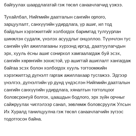
байгуулах шаардлагатай гэж төсөл санаачлагчид үзжээ.
Тухайлбал, Нийгмийн даатгалын сангийн орлого,
зарцуулалт, санхүүгийн удирдлага, үр ашиг, ил тод
байдлын хэрэгжилтийг холбогдох баримтад тулгуурлан
шинжлэн судалж, үнэлэх асуудлыг онцоллоо. Түүнчлэн тус
сангийн үйл ажиллагааны хүрээнд иргэд, даатгуулагчдын
эрх, хууль ёсны ашиг сонирхол хамгаалагдаж буй эсэх,
сангийн хөрөнгийн зохистой, үр ашигтай ашиглалт хангагдаж
байгаа эсэх болон холбогдох хууль тогтоомжийн
хэрэгжилтэд дүгнэлт гаргаж ажиллахаар тусгажээ. Эдгээр
үнэлгээ, дүгнэлтийн үр дүнд үндэслэн Нийгмийн даатгалын
сангийн санхүүгийн удирдлага, хяналтын тогтолцоог
боловсронгуй болгох, цаашдын бодлого, эрх зүйн орчныг
сайжруулах чиглэлээр санал, зөвлөмж боловсруулж Улсын
Их Хуралд танилцуулна гэж төсөл санаачлагчийн зүгээс
тодотгосон байна.