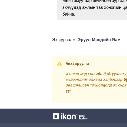
Мөн томуугаар өвчилсөн зургаа 
эхчүүдэд ажлын тав хоногийн ца
байна.
Эх сурвалж:
Эрүүл Мэндийн Яам
Анхааруулга
Хэвлэл мэдээллийн байгууллагуу
мэдээллийг аливаа хэлбэрээр
б
зөвшилцсөн тохиолдолд эх сурв
уу!