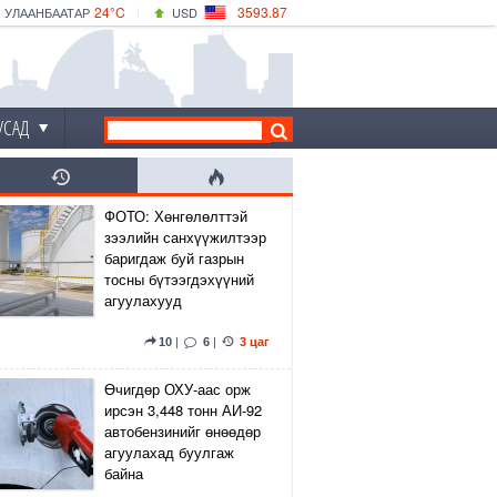
24°C
3593.87
УЛААНБААТАР
USD
|
25°C
ДАРХАН
532.66
CNY
22°C
ЭРДЭНЭТ
4141.04
EUR
УСАД
ФОТО: Хөнгөлөлттэй
зээлийн санхүүжилтээр
баригдаж буй газрын
тосны бүтээгдэхүүний
агуулахууд
10
|
6
|
3 цаг
Өчигдөр ОХУ-аас орж
ирсэн 3,448 тонн АИ-92
автобензинийг өнөөдөр
агуулахад буулгаж
байна