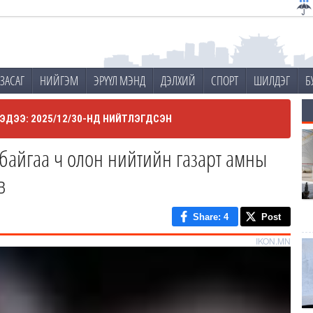
ЗАСАГ
НИЙГЭМ
ЭРҮҮЛ МЭНД
ДЭЛХИЙ
СПОРТ
ШИЛДЭГ
Б
ЭДЭЭ: 2025/12/30-НД НИЙТЛЭГДСЭН
 байгаа ч олон нийтийн газарт амны
в
Share
: 4
Post
IKON.MN