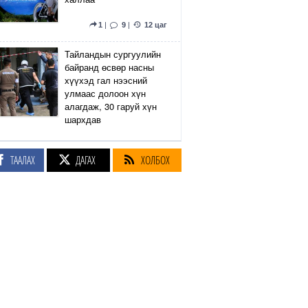
1
|
9
|
12 цаг
Тайландын сургуулийн
байранд өсвөр насны
хүүхэд гал нээсний
улмаас долоон хүн
алагдаж, 30 гаруй хүн
шархдав
4
|
13
|
13 цаг
ТААЛАХ
ДАГАХ
ХОЛБОХ
Екатеринбург хот дахь
Wildberries компанийн
агуулах Украины дроны
цохилтын улмаас
шатжээ
17
|
61
|
13 цаг
Элэгний өөхлөлт
оноштой бол ЗААВАЛ
УНШ