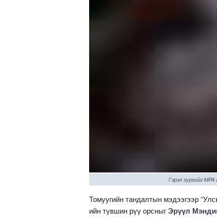
Гэрэл зургийг MPA
Томуугийн тандалтын мэдээгээр “Улсы
ийн түвшин рүү орсныг
Эрүүл Мэндий