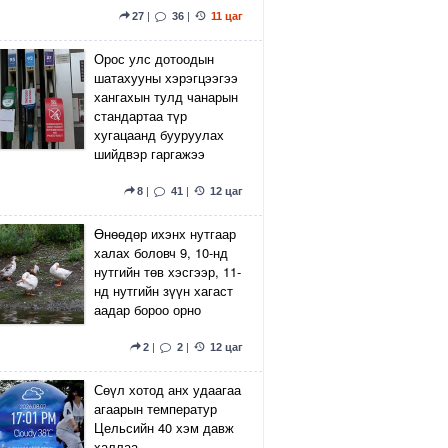
27
|
36
|
11 цаг
Орос улс дотоодын
шатахууны хэрэгцээгээ
хангахын тулд чанарын
стандартаа түр
хугацаанд бууруулах
шийдвэр гаргажээ
8
|
41
|
12 цаг
Өнөөдөр ихэнх нутгаар
халах боловч 9, 10-нд
нутгийн төв хэсгээр, 11-
нд нутгийн зүүн хагаст
аадар бороо орно
2
|
2
|
12 цаг
Сөүл хотод анх удаагаа
агаарын температур
Цельсийн 40 хэм давж
халлаа