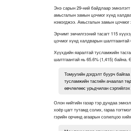
Энэ сарын 29-ний байдлаар эмнэлэгт 
амьсгалын замын цочмог хүнд халдва
нэмэгджээ. Амьсгалын замын цочмог 
Эрчимт эмчилгээний тасагт 115 хүүхэ
цочмог хүнд халдварын шалтгаантай 
Хүүхдийн яаралтай тусламжийн тасгаа
шалтгаантай нь 65.6% (1,415) байна.
Томуугийн дэгдэлт буурч байгаа
тусламжийн тасгийн ачаалал төд
өвчлөлөөс урьдчилан сэргийлэх 
Олон нийтийн газар тэр дундаа эмнэ
хоёр цагт тутамд солих, гараа тогтмо
гэрийн орчинд агаарын солилцоо хийх