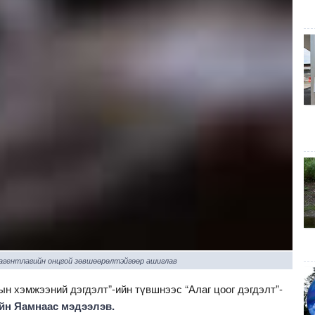
 агентлагийн онцгой зөвшөөрөлтэйгөөр ашиглав
н хэмжээний дэгдэлт”-ийн түвшнээс “Алаг цоог дэгдэлт”-
н Яамнаас мэдээлэв.