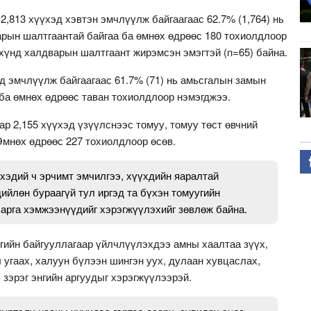
2,813 хүүхэд хэвтэн эмчлүүлж байгаагаас 62.7% (1,764) нь
рын шалтгаантай байгаа ба өмнөх өдрөөс 180 тохиолдлоор
хүнд халдварын шалтгаант жирэмсэн эмэгтэй (n=65) байна.
д эмчлүүлж байгаагаас 61.7% (71) нь амьсгалын замын
ба өмнөх өдрөөс таван тохиолдлоор нэмэгджээ.
р 2,155 хүүхэд үзүүлснээс томуу, томуу төст өвчний
 Өмнөх өдрөөс 227 тохиолдлоор өсөв.
 хэдий ч эрчимт эмчилгээ, хүүхдийн яаралтай
ийлөн бураагүй тул иргэд та бүхэн томуугийн
арга хэмжээнүүдийг хэрэгжүүлэхийг зөвлөж байна.
лгийн байгууллагаар үйлчлүүлэхдээ амны хаалтаа зүүх,
л угаах, халуун бүлээн шингэн уух, дулаан хувцаслах,
 зэрэг энгийн аргуудыг хэрэгжүүлээрэй.