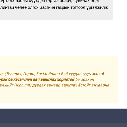
хүртэлх насны хүүхдээ гэртээ асарч, сувилах эцэг
линтай чөлөө олгох Засгийн газрын тогтоол үргэлжилж
д (Телевиз, Радио, Social болон Вэб хуудаснууд) манай
үрэн ба хэсэгчлэн авч ашиглах хориотой
ба зөвхөн
алжийг (ikon.mn) дурдах замаар ашиглах ёстойг анхаарна