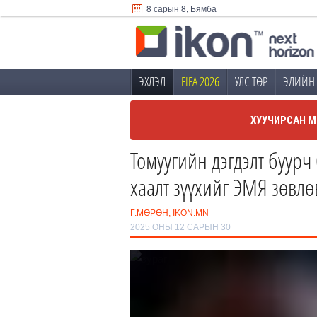
8 сарын 8, Бямба
ЭХЛЭЛ
FIFA 2026
УЛС ТӨР
ЭДИЙН 
ХУУЧИРСАН М
Томуугийн дэгдэлт буурч
хаалт зүүхийг ЭМЯ зөвлө
Г.МӨРӨН, IKON.MN
2025 ОНЫ 12 САРЫН 30