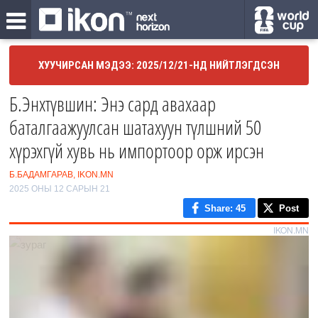
ХУУЧИРСАН МЭДЭЭ: 2025/12/21-НД НИЙТЛЭГДСЭН
Б.Энхтүвшин: Энэ сард авахаар
баталгаажуулсан шатахуун түлшний 50
хүрэхгүй хувь нь импортоор орж ирсэн
Б.БАДАМГАРАВ, IKON.MN
2025 ОНЫ 12 САРЫН 21
Share
: 45
Post
IKON.MN