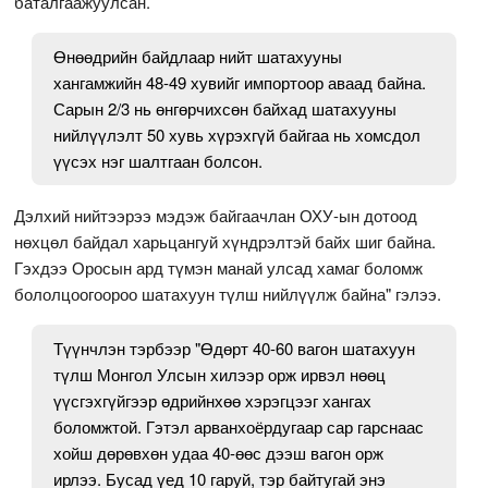
баталгаажуулсан.
Өнөөдрийн байдлаар нийт шатахууны
хангамжийн 48-49 хувийг импортоор аваад байна.
Сарын 2/3 нь өнгөрчихсөн байхад шатахууны
нийлүүлэлт 50 хувь хүрэхгүй байгаа нь хомсдол
үүсэх нэг шалтгаан болсон.
Дэлхий нийтээрээ мэдэж байгаачлан ОХУ-ын дотоод
нөхцөл байдал харьцангуй хүндрэлтэй байх шиг байна.
Гэхдээ Оросын ард түмэн манай улсад хамаг боломж
бололцоогоороо шатахуун түлш нийлүүлж байна" гэлээ.
Түүнчлэн тэрбээр "Өдөрт 40-60 вагон шатахуун
түлш Монгол Улсын хилээр орж ирвэл нөөц
үүсгэхгүйгээр өдрийнхөө хэрэгцээг хангах
боломжтой. Гэтэл арванхоёрдугаар сар гарснаас
хойш дөрөвхөн удаа 40-өөс дээш вагон орж
ирлээ. Бусад үед 10 гаруй, тэр байтугай энэ