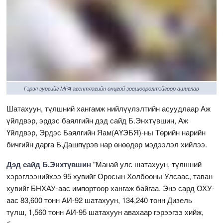
Гэрэл зургийг MPA агентлагийн онцгой зөвшөөрөлтэйгөөр ашиглав
Шатахуун, түлшний хангамж нийлүүлэлтийн асуудлаар Аж
үйлдвэр, эрдэс баялгийн дэд сайд Б.Энхтүвшин, Аж
Үйлдвэр, Эрдэс Баялгийн Яам(АҮЭБЯ)-ны Төрийн нарийн
бичгийн дарга Б.Дашпүрэв нар өнөөдөр мэдээлэл хийлээ.
Дэд сайд Б.Энхтүвшин
"Манай улс шатахуун, түлшний
хэрэглээнийхээ 95 хувийг Оросын Холбооны Улсаас, таван
хувийг БНХАУ-аас импортоор хангаж байгаа. Энэ сард ОХУ-
аас 83,600 тонн АИ-92 шатахуун, 134,240 тонн Дизель
түлш, 1,560 тонн АИ-95 шатахуун авахаар гэрээгээ хийж,