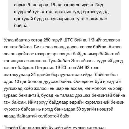
сарын 8-нд гурав, 18-нд нэг вагон ирсэн. Бид
шуурхай түгээлтэд гаргахын тулд өртөөнүүдэд
цаг тухай бүрд нь хуваарилан түгээж ажиллаж
байгаа.
Улаанбаатар хотод 280 гаруй ШТС байна. 1/3-ийг ээлжлэн
хангаж байгаа. Би ажлаа аваад дөрөв хонож байгаа. Ажлаа
авсан оройгоос газар дээр нөхцөл байдал ямар байгаатай
танилцаж ажилласан. Тухайлбал Энхтайваны гүүрний доод
хэсэгт байрлах Петровис 19-20 тонн АИ-92 тонн
шатахуунаар 24 цагийн борлуулалтаа хийдэг байсан бол
одоо 10 цаг болоод дуусаж байна. Оочерлож буй иргэдтэй
уулзахад хоёр жолооч нь шар нь ассан, нэг жолооч нь хоёр
зураас бензинтэй, бусад нь талаас дээшээ бензинтэй байна
гэж байсан. Иймэрхүү байдлаар өдрийн хэрэглээний бензин
хүрэхээ байсан нь иргэд банкандаа 50 хувийн нөөцтэй
яваад байгаатай холбоотой байх.
Төвийн болон хангайн бүсийн аймгуудын хэрэглээг