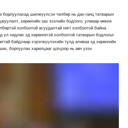
гө борлуулахад шилжүүлсэн төлбөр нь дан ганц татварын
цжуулалт, хөрөнгийн зах зээлийн бодлого, улмаар мөнгө
лбөртэй холбоотой асуудалтай нягт холбоотой байна.
д үл хөдлөх эд хөрөнгөтэй холбоотой татварын бодлогыг
игтай байдлаар хэрэгжүүлэхийн тулд аливаа эд хөрөнгийн
их, борлуулах харилцааг цогцоор нь авч үзэх