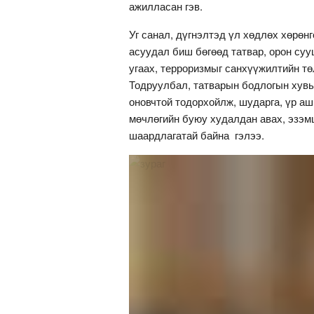
ажилласан гэв.
Уг санал, дүгнэлтэд үл хөдлөх хөрөн
асуудал биш бөгөөд татвар, орон суу
угаах, терроризмыг санхүүжилтийн тө
Тодруулбал, татварын бодлогын хувь
оновчтой тодорхойлж, шударга, үр аш
мөчлөгийн буюу худалдан авах, эзэмш
шаардлагатай байна гэлээ.