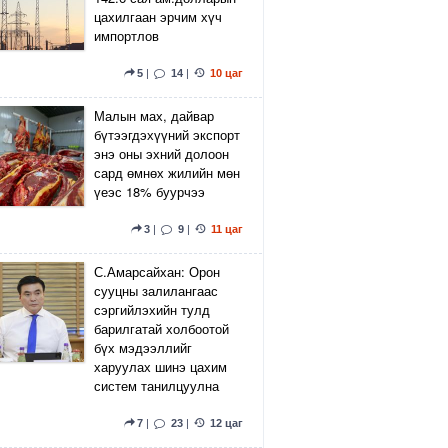
цахилгаан эрчим хүч
импортлов
5
|
14
|
10 цаг
Малын мах, дайвар
бүтээгдэхүүний экспорт
энэ оны эхний долоон
сард өмнөх жилийн мөн
үеэс 18% буурчээ
3
|
9
|
11 цаг
С.Амарсайхан: Орон
сууцны залилангаас
сэргийлэхийн тулд
барилгатай холбоотой
бүх мэдээллийг
харуулах шинэ цахим
систем танилцуулна
7
|
23
|
12 цаг