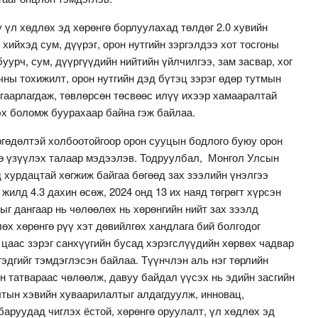
у үл хөдлөх эд хөрөнгө борлуулахад төлдөг 2.0 хувийн
хийхэд сум, дүүрэг, орон нутгийн зэргэлдээ хот тосгоны
буурч, сум, дүүргүүдийн нийтийн үйлчилгээ, зам засвар, хог
чны тохижилт, орон нутгийн дэд бүтэц зэрэг өдөр тутмын
гаарлагдаж, төвлөрсөн төсвөөс илүү ихээр хамааралтай
эх боломж буурахаар байна гэж байлаа.
ргөдөлтэй холбоотойгоор орон сууцын бодлого буюу орон
өө үзүүлэх талаар мэдээлэв. Тодруулбал, Монгол Улсын
 хурдацтай хөгжиж байгаа бөгөөд зах зээлийн үнэлгээ
 жилд 4.3 дахин өсөж, 2024 онд 13 их наяд төгрөгт хүрсэн
ыг дангаар нь чөлөөлөх нь хөрөнгийн нийт зах зээлд
лөх хөрөнгө рүү хэт дөвийлгөх хандлага бий болгодог
т цаас зэрэг санхүүгийн бусад хэрэгслүүдийн хөрвөх чадвар
гэдгийг тэмдэглэсэн байлаа. Түүнчлэн аль нэг төрлийн
н татвараас чөлөөлж, давуу байдал үүсэх нь эдийн засгийн
тын хэвийн хуваарилалтыг алдагдуулж, инновац,
аруудад чиглэх ёстой, хөрөнгө оруулалт, үл хөдлөх эд