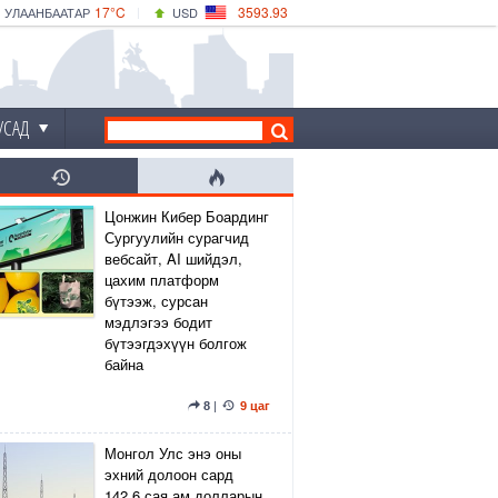
17°C
3593.93
УЛААНБААТАР
USD
|
18°C
ДАРХАН
532.39
CNY
15°C
ЭРДЭНЭТ
4149.01
EUR
УСАД
Цонжин Кибер Боардинг
Сургуулийн сурагчид
вебсайт, AI шийдэл,
цахим платформ
бүтээж, сурсан
мэдлэгээ бодит
бүтээгдэхүүн болгож
байна
8
|
9 цаг
Монгол Улс энэ оны
эхний долоон сард
142.6 сая ам.долларын