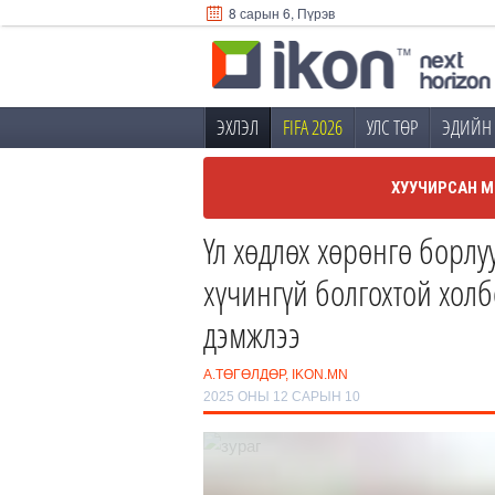
8 сарын 6, Пүрэв
ЭХЛЭЛ
FIFA 2026
УЛС ТӨР
ЭДИЙН 
ХУУЧИРСАН М
Үл хөдлөх хөрөнгө борлу
хүчингүй болгохтой холб
дэмжлээ
А.ТӨГӨЛДӨР, IKON.MN
2025 ОНЫ 12 САРЫН 10