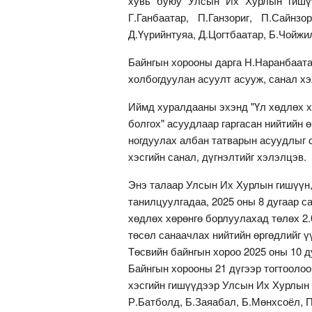
хувь буюу Улсын Их Хурлын гишүүн
Г.Ганбаатар, П.Ганзориг, П.Сайнзо
Д.Үүрийнтуяа, Д.Цогтбаатар, Б.Чойжи
Байнгын хорооны дарга Н.Наранбаат
холбогдуулан асуулт асууж, санал х
Иймд хуралдааны эхэнд "Үл хөдлөх х
болгох" асуудлаар гаргасан нийтийн 
ногдуулах албан татварын асуудлыг 
хэсгийн санал, дүгнэлтийг хэлэлцэв.
Энэ талаар Улсын Их Хурлын гишүүн,
танилцуулгадаа, 2025 оны 8 дугаар с
хөдлөх хөрөнгө борлуулахад төлөх 2.
төсөл санаачлах нийтийн өргөдлийг үү
Төсвийн байнгын хороо 2025 оны 10 
Байнгын хорооны 21 дүгээр тогтоолоо
хэсгийн гишүүдээр Улсын Их Хурлын 
Р.Батболд, Б.Заяабал, Б.Мөнхсоёл, П