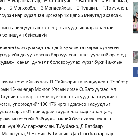
 Н.Наранбаатар, Н.Алтанхуяг, Р.Батболд, Х.Болормаа,
риг, Б.Мөнхсоёл, З.Мэндсайхан, Б.Түвшин, Г.Тэмүүлэн,
лсүрэн нар хүрэлцэн ирснээр 12 цаг 25 минутад эхэлсэн.
арын танилцуулсан хэлэлцэх асуудлын дараалалтай
элэх гишүүн байсангүй.
өрөнгө борлуулахад төлдөг 2 хувийн татварыг хүчингүй
өргөдлийн дагуу хөрөнгө борлуулсан, шилжүүлсний орлогод
судалж, санал, дүгнэлт боловсруулах үүрэг бүхий ажлын
 ажлын хэсгийн ахлагч П.Сайнзориг танилцуулсан. Тэрбээр
арын 15-ны өдөр Монгол Улсын иргэн О.Батхүүгээс үл
0 хувийн татварыг хүчингүй болгох асуудлаар хуулийн
сгэн, уг өргөдлийг 100,176 иргэн дэмжсэн асуудлыг
дугаар сарын 01-ний өдрийн хуралдаанаар хэлэлцэж,
р ажлын хэсгийг байгуулж, миний бие ахалж, ажлын
гишүүн Ж.Алдаржавхлан, Т.Аубакир, Д.Батбаяр,
.Мөнхтулга, Ч.Номин, Б.Түвшин, Дав.Цогтбаатар нар