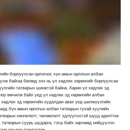
гийн борлуулсан орлогоос хүн амын орлогын албан
уулж байгаа бөгөөд энэ нь үл хөдлөх хөрөнгийг борлуулсан
үүлгийн татварын шинжтэй байна. Харин үл хөдлөх эд
уюу өмчилж байх үед үл хөдлөх эд хөрөнгийн албан
үл хөдлөх эд хөрөнгийн худалдан авах үед шилжүүлгийн
даад Хүн амын орлогын албан татварын тухай хуулийн
 татварын хөнгөлөлт, чөлөөлөлт эдлүүлэхтэй шууд адилтгах
, татварын суурь шударга, тэгш байх зарчимд нийцүүлэн
гааг онцлон тэмдэглэв.