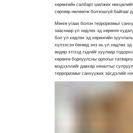
хөрөнгийн салбарт шилжих нөхцөлийг
сөргөөр нөлөөлж болзошгүй байгааг 
Мөнгө угаах болон терроризмыг санхү
зааснаар үл хөдлөх эд хөрөнгө худа
бол үл хөдлөх эд хөрөнгийн зуучлалы
хүлээсэн бөгөөд энэ нь үл хөдлөх эд
өндөр этгээд гэдгийг хуулиар тодорх
хөрөнгө борлуулсны орлогыг татваргү
мэдээллийг давхар хяналтыг сулруулж
терроризмыг санхүүжих эрсдэлийг нэ