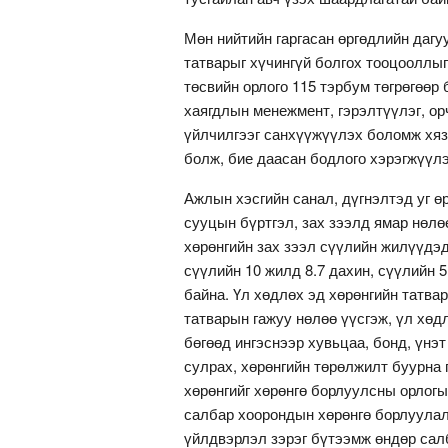
Мөн нийтийн гаргасан өргөдлийн дагу
татварыг хүчингүй болгох тооцооллыг 
төсвийн орлого 115 тэрбум төгрөгөөр 
хаягдлын менежмент, гэрэлтүүлэг, ор
үйлчилгээг санхүүжүүлэх боломж хяз
болж, бие даасан бодлого хэрэгжүүл
Ажлын хэсгийн санал, дүгнэлтэд уг ө
сууцын бүртгэл, зах зээлд ямар нөл
хөрөнгийн зах зээл сүүлийн жилүүдэд
сүүлийн 10 жилд 8.7 дахин, сүүлийн 5
байна. Үл хөдлөх эд хөрөнгийн татвар
татварын гажуу нөлөө үүсгэж, үл хөд
бөгөөд ингэснээр хувьцаа, бонд, үнэ
сулрах, хөрөнгийн төрөлжилт буурна 
хөрөнгийг хөрөнгө борлуулсны орлогы
салбар хоорондын хөрөнгө борлуулал
үйлдвэрлэл зэрэг бүтээмж өндөр салб