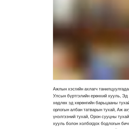
Ажлын хэсгийн ахлагч танилцуулгадаа
Улсын бүртгэлийн ерөнхий хууль, Эд 
хөдлөх эд хөрөнгийн барьцааны тухай
орлогын албан татварын тухай, Аж ах
үнэлгээний тухай, Орон сууцны тухай
хууль болон холбогдох бодлогын бич