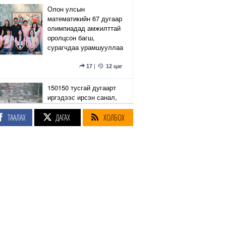
Олон улсын
математикийн 67 дугаар
олимпиадад амжилттай
оролцсон багш,
сурагчдаа урамшууллаа
17
|
12 цаг
150150 тусгай дугаарт
иргэдээс ирсэн санал,
гомдлыг нийслэлийн
эрх бүхий 23 албан
ТААЛАХ
ДАГАХ
ХОЛБОХ
тушаалтан хэрхэн
шийдвэрлэснийг
хянадаг болно
8
|
12 цаг
З.Төмөртөмөө: Хэн
нэгний харилцаа
хандлага, үл тоосон
байдлаас болж өргөдөл
нэмэгдэж байна