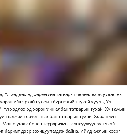
, Үл хөдлөх эд хөрөнгийн татварыг чөлөөлөх асуудал нь
хөрөнгийн эрхийн улсын бүртгэлийн тухай хууль, Үл
, Үл хөдлөх эд хөрөнгийн албан татварын тухай, Хүн амын
уйн нэгжийн орлогын албан татварын тухай, Хөрөнгийн
, Мөнгө угаах болон терроризмыг санхүүжүүлэх тухай
иг баримт дээр зохицуулагдаж байна. Иймд ажлын хэсэг