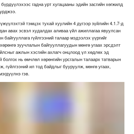
 бүрдүүлэхээс гадна урт хугацааны эдийн засгийн хөгжилд
дурджээ.
үжүүлэхтэй тэмцэх тухай хуулийн 4 дүгээр зүйлийн 4.1.7-д
лдан авах эсвэл худалдах аливаа үйл ажиллагаа явуулсан
н байгууллага гүйлгээний талаар мэдээлэх үүргийг
 хөрөнгө зуучлалын байгууллагуудын мөнгө угаах эрсдэлт
ойлсныг ажлын хэсгийн ахлагч онцлоод үл хөдлөх эд
й болгох нь өмчлөл хөрөнгийн урсгалын талаарх татварын
, гүйлгээний ил тод байдлыг бууруулж, мөнгө угаах,
мэгдүүлнэ гэв.