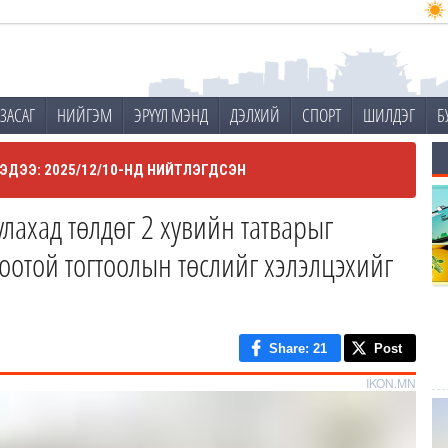
ЗАСАГ
НИЙГЭМ
ЭРҮҮЛ МЭНД
ДЭЛХИЙ
СПОРТ
ШИЛДЭГ
Б
ЭДЭЭ: 2025/12/10-НД НИЙТЛЭГДСЭН
улахад төлдөг 2 хувийн татварыг
оотой тогтоолын төслийг хэлэлцэхийг
Share
: 21
Post
IKON.MN