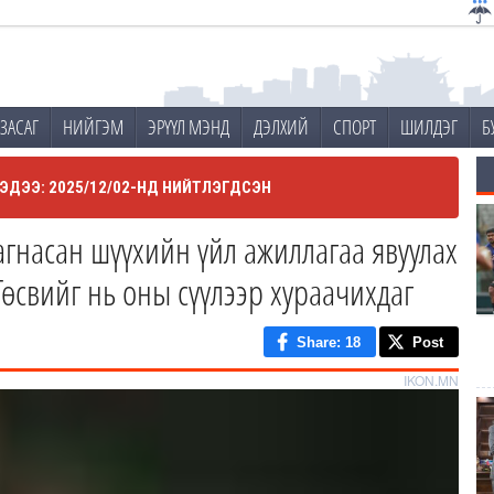
ЗАСАГ
НИЙГЭМ
ЭРҮҮЛ МЭНД
ДЭЛХИЙ
СПОРТ
ШИЛДЭГ
Б
ЭДЭЭ: 2025/12/02-НД НИЙТЛЭГДСЭН
агнасан шүүхийн үйл ажиллагаа явуулах
Төсвийг нь оны сүүлээр хураачихдаг
Share
: 18
Post
IKON.MN