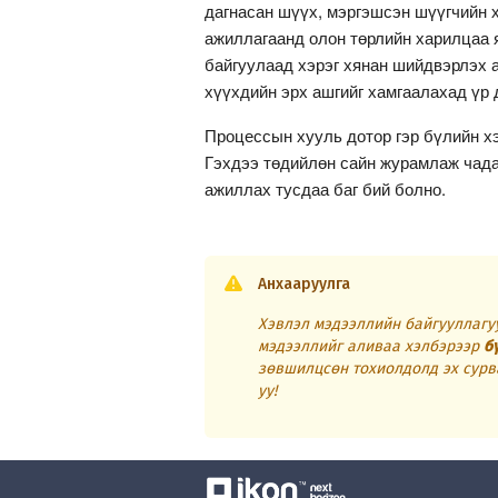
дагнасан шүүх, мэргэшсэн шүүгчийн 
ажиллагаанд олон төрлийн харилцаа 
байгуулаад хэрэг хянан шийдвэрлэх а
хүүхдийн эрх ашгийг хамгаалахад үр 
Процессын хууль дотор гэр бүлийн х
Гэхдээ төдийлөн сайн журамлаж чадаа
ажиллах тусдаа баг бий болно.
Анхааруулга
Хэвлэл мэдээллийн байгууллагуу
мэдээллийг аливаа хэлбэрээр
б
зөвшилцсөн тохиолдолд эх сурв
уу!