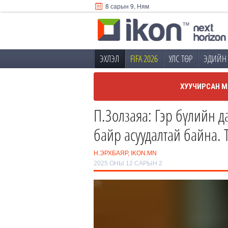
8 сарын 9, Ням
ЭХЛЭЛ
FIFA 2026
УЛС ТӨР
ЭДИЙН 
ХУУЧИРСАН М
П.Золзаяа: Гэр бүлийн д
байр асуудалтай байна. 
Н.ЭРХБАЯР, IKON.MN
2025 ОНЫ 12 САРЫН 2