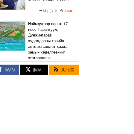
37
|
9
|
9 цаг
Наймдугаар сарын 17-
ноос Нарантуул,
Дүнжингарав
худалдааны төвийн
авто зогсоолыг хааж,
замын хөдөлгөөнийг
хязгаарлана
ТААЛАХ
ДАГАХ
ХОЛБОХ
6
|
2
|
10 цаг
Линдси Грэм агсны
санаачилсан Оросын
эсрэг хориг арга
хэмжээний хуулийн
төслийг АНУ-ын Сенат
баталлаа
38
|
50
|
10 цаг
Өнөөдөр Сэлэнгэ, Төв,