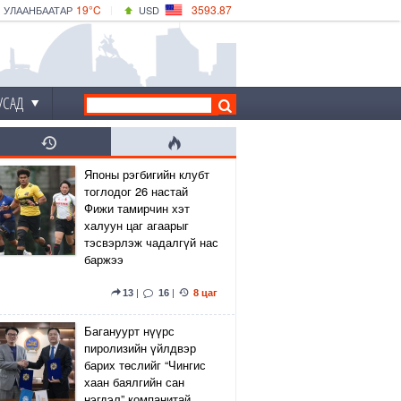
19°C
3593.87
УЛААНБААТАР
USD
|
19°C
ДАРХАН
532.66
CNY
17°C
ЭРДЭНЭТ
4141.04
EUR
УСАД
Японы рэгбигийн клубт
тоглодог 26 настай
Фижи тамирчин хэт
халуун цаг агаарыг
тэсвэрлэж чадалгүй нас
баржээ
13
|
16
|
8 цаг
Багануурт нүүрс
пиролизийн үйлдвэр
барих төслийг “Чингис
хаан баялгийн сан
нэгдэл” компанитай