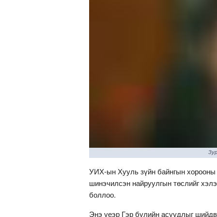
Зур
УИХ-ын Хууль зүйн байнгын хорооны 
шинэчилсэн найруулгын төслийг хэл
боллоо.
Энэ үеэр Гэр бүлийн асуудлыг шийдв