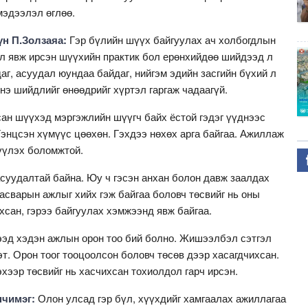
мэдээлэл өглөө.
н П.Золзаяа:
Гэр бүлийн шүүх байгуулах ач холбогдлын
эл явж ирсэн шүүхийн практик бол ерөнхийдөө шийдээд л
даг, асуудал юундаа байдаг, нийгэм эдийн засгийн бүхий л
Энэ шийдлийг өнөөдрийг хүртэл гаргаж чадаагүй.
сан шүүхэд мэргэжлийн шүүгч байх ёстой гэдэг үүднээс
энцсэн хүмүүс цөөхөн. Гэхдээ нөхөх арга байгаа. Ажиллаж
үүлэх боломжтой.
суудалтай байна. Юу ч гэсэн анхан болон давж заалдах
асварын ажлыг хийх гэж байгаа боловч төсвийг нь оны
хсан, гэрээ байгуулах хэмжээнд явж байгаа.
лээд хэдэн ажлын орон тоо бий болно. Жишээлбэл сэтгэл
т. Орон тоог тооцоолсон боловч төсөв дээр хасагдчихсан.
эхээр төсвийг нь хасчихсан тохиолдол гарч ирсэн.
нчимэг:
Олон улсад гэр бүл, хүүхдийг хамгаалах ажиллагаа