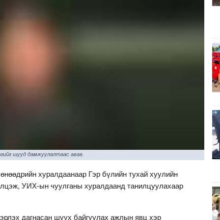
гийг шууд дамжуулалтаас авав.
өнөөдрийн хуралдаанаар Гэр бүлийн тухай хуулийн
элцэж, УИХ-ын чуулганы хуралдаанд танилцуулахаар
эрлэх дагнасан шүүх байгуулах ажлын явц хэр