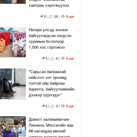
хамтран хэрэгжүүлнэ
3
|
16
|
9 цаг
Нигери улсад зохион
байгуулагдсан нэгдсэн
хуримын ёслолоор
1,500 хос гэрлэжээ
3
|
6
|
9 цаг
"Сарьсан багваахай
нийслэл хот орчимд
голтой ойр байрлах
барилга, байгууламжийн
дээвэр үүрлэдэг"
2
|
3
|
9 цаг
Домогт хөлбөмбөгчин
Лионель Мессигийн аав
68 насандаа өвчний
улмаас таалал төгсөв