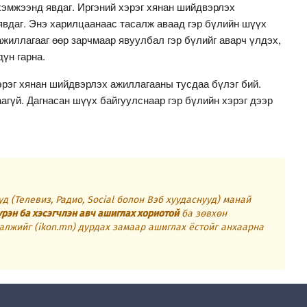
хэмжээнд явдаг. Иргэний хэрэг хянан шийдвэрлэх
явдаг. Энэ харилцаанаас тасалж аваад гэр бүлийн шүүх
жиллагааг өөр зарчмаар явуулбал гэр бүлийг аварч үлдэх,
дүн гарна.
эрэг хянан шийдвэрлэх ажиллагааны тусдаа бүлэг бий.
гүй. Дагнасан шүүх байгуулснаар гэр бүлийн хэрэг дээр
д (Телевиз, Радио, Social болон Вэб хуудаснууд) манай
үрэн ба хэсэгчлэн авч ашиглах хориотой
ба зөвхөн
алжийг (ikon.mn) дурдах замаар ашиглах ёстойг анхаарна