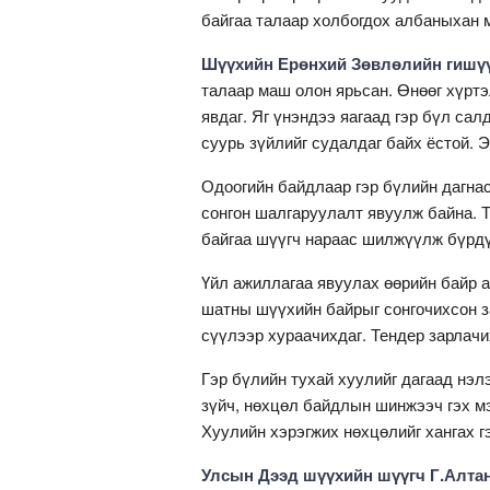
байгаа талаар холбогдох албаныхан 
Шүүхийн Ерөнхий Зөвлөлийн гишүү
талаар маш олон ярьсан. Өнөөг хүрт
явдаг. Яг үнэндээ яагаад гэр бүл сал
суурь зүйлийг судалдаг байх ёстой. 
Одоогийн байдлаар гэр бүлийн дагна
сонгон шалгаруулалт явуулж байна. Т
байгаа шүүгч нараас шилжүүлж бүрд
Үйл ажиллагаа явуулах өөрийн байр а
шатны шүүхийн байрыг сонгочихсон з
сүүлээр хураачихдаг. Тендер зарлачи
Гэр бүлийн тухай хуулийг дагаад нэ
зүйч, нөхцөл байдлын шинжээч гэх мэ
Хуулийн хэрэгжих нөхцөлийг хангах г
Улсын Дээд шүүхийн шүүгч Г.Алта