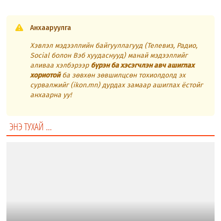
Анхааруулга
Хэвлэл мэдээллийн байгууллагууд (Телевиз, Радио,
Social болон Вэб хуудаснууд) манай мэдээллийг
аливаа хэлбэрээр
бүрэн ба хэсэгчлэн авч ашиглах
хориотой
ба зөвхөн зөвшилцсөн тохиолдолд эх
сурвалжийг (ikon.mn) дурдах замаар ашиглах ёстойг
анхаарна уу!
ЭНЭ ТУХАЙ ...