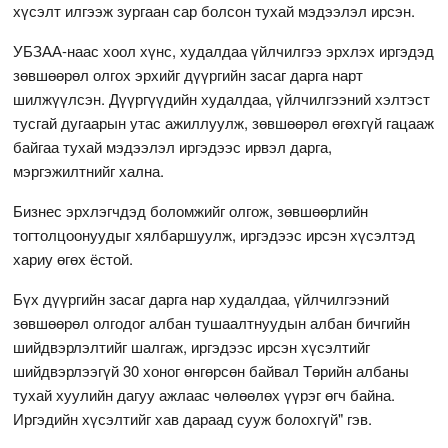
хүсэлт илгээж зургаан сар болсон тухай мэдээлэл ирсэн.
УБЗАА-наас хоол хүнс, худалдаа үйлчилгээ эрхлэх иргэдэд
зөвшөөрөл олгох эрхийг дүүргийн засаг дарга нарт
шилжүүлсэн. Дүүргүүдийн худалдаа, үйлчилгээний хэлтэст
тусгай дугаарын утас ажиллуулж, зөвшөөрөл өгөхгүй гацааж
байгаа тухай мэдээлэл иргэдээс ирвэл дарга,
мэргэжилтнийг хална.
Бизнес эрхлэгчдэд боломжийг олгож, зөвшөөрлийн
тогтолцоонуудыг хялбаршуулж, иргэдээс ирсэн хүсэлтэд
хариу өгөх ёстой.
Бүх дүүргийн засаг дарга нар худалдаа, үйлчилгээний
зөвшөөрөл олгодог албан тушаалтнуудын албан бичгийн
шийдвэрлэлтийг шалгаж, иргэдээс ирсэн хүсэлтийг
шийдвэрлээгүй 30 хоног өнгөрсөн байвал Төрийн албаны
тухай хуулийн дагуу ажлаас чөлөөлөх үүрэг өгч байна.
Иргэдийн хүсэлтийг хав дараад сууж болохгүй" гэв.