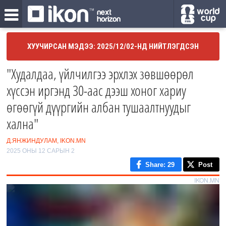
ХУУЧИРСАН МЭДЭЭ: 2025/12/02-НД НИЙТЛЭГДСЭН
"Худалдаа, үйлчилгээ эрхлэх зөвшөөрөл
хүссэн иргэнд 30-аас дээш хоног хариу
өгөөгүй дүүргийн албан тушаалтнуудыг
хална"
Д.ЯНЖИНДУЛАМ, IKON.MN
2025 ОНЫ 12 САРЫН 2
Share
: 29
Post
IKON.MN