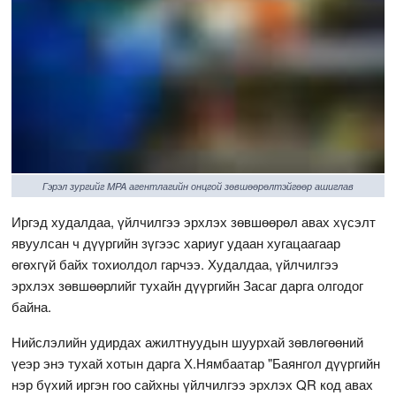
Гэрэл зургийг MPA агентлагийн онцгой зөвшөөрөлтэйгөөр ашиглав
Иргэд худалдаа, үйлчилгээ эрхлэх зөвшөөрөл авах хүсэлт
явуулсан ч дүүргийн зүгээс хариуг удаан хугацаагаар
өгөхгүй байх тохиолдол гарчээ. Худалдаа, үйлчилгээ
эрхлэх зөвшөөрлийг тухайн дүүргийн Засаг дарга олгодог
байна.
Нийслэлийн удирдах ажилтнуудын шуурхай зөвлөгөөний
үеэр энэ тухай хотын дарга Х.Нямбаатар "Баянгол дүүргийн
нэр бүхий иргэн гоо сайхны үйлчилгээ эрхлэх QR код авах