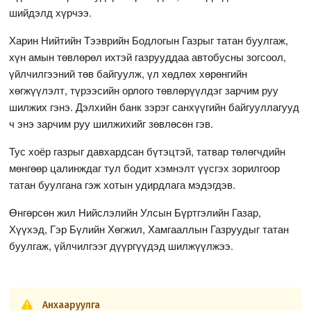
шийдэлд хүрчээ.
Харин Нийтийн Тээврийн Бодлогын Газрыг
татан буулгаж,
хүн амын төвлөрөл ихтэй газрууддаа автобусны зогсоол,
үйлчилгээний төв байгуулж, үл хөдлөх хөрөнгийн
хөгжүүлэлт, түрээсийн орлого төвлөрүүлдэг зарчим руу
шилжих гэнэ. Дэлхийн банк зэрэг санхүүгийн байгууллагууд
ч энэ зарчим руу шилжихийг зөвлөсөн гэв.
Тус хоёр газрыг давхардсан бүтэцтэй, татвар төлөгчдийн
мөнгөөр цалинждаг тул бодит хэмнэлт үүсгэх зорилгоор
татан буулгана гэж хотын удирдлага мэдэгдэв.
Өнгөрсөн жил Нийслэлийн Улсын Бүртгэлийн Газар,
Хүүхэд, Гэр Бүлийн Хөгжил, Хамгааллын Газруудыг татан
буулгаж, үйлчилгээг дүүргүүдэд шилжүүлжээ.
Анхааруулга