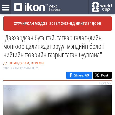
ХУУЧИРСАН МЭДЭЭ: 2025/12/02-НД НИЙТЛЭГДСЭН
"Давхардсан бүтэцтэй, татвар төлөгчдийн
мөнгөөр цалинждаг эрүүл мэндийн болон
нийтийн тээврийн газрыг татан буулгана"
Д.ЯНЖИНДУЛАМ, IKON.MN
2025 ОНЫ 12 САРЫН 2
Share
: 69
Post
IKON.MN