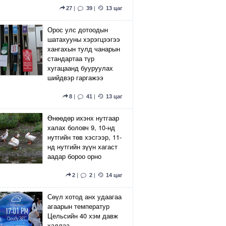
27
|
39
|
13 цаг
Орос улс дотоодын
шатахууны хэрэгцээгээ
хангахын тулд чанарын
стандартаа түр
хугацаанд бууруулах
шийдвэр гаргажээ
8
|
41
|
13 цаг
Өнөөдөр ихэнх нутгаар
халах боловч 9, 10-нд
нутгийн төв хэсгээр, 11-
нд нутгийн зүүн хагаст
аадар бороо орно
2
|
2
|
14 цаг
Сөүл хотод анх удаагаа
агаарын температур
Цельсийн 40 хэм давж
халлаа