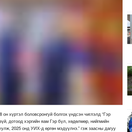
 он хүртэл боловсронгуй болгох үндсэн чиглэлд “Гэр
зүй, дотоод хэргийн яам Гэр бүл, хөдөлмөр, нийгмийн
улж, 2025 онд УИХ-д өргөн мэдүүлнэ.” гэж заасны дагуу