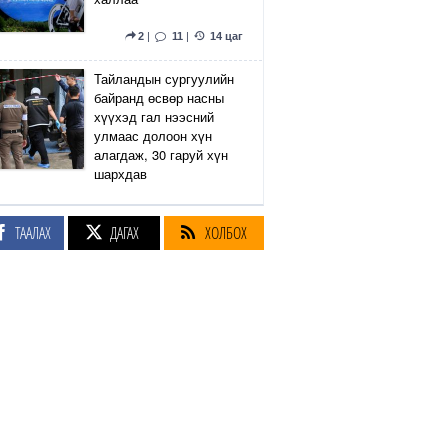
2
|
11
|
14 цаг
Тайландын сургуулийн
байранд өсвөр насны
хүүхэд гал нээсний
улмаас долоон хүн
алагдаж, 30 гаруй хүн
шархдав
4
|
13
|
15 цаг
ТААЛАХ
ДАГАХ
ХОЛБОХ
Екатеринбург хот дахь
Wildberries компанийн
агуулах Украины дроны
цохилтын улмаас
шатжээ
17
|
61
|
15 цаг
Элэгний өөхлөлт
оноштой бол ЗААВАЛ
УНШ