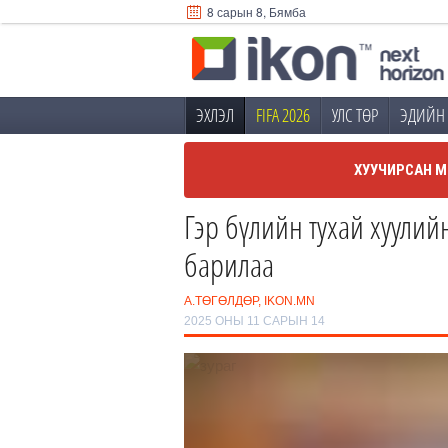
8 сарын 8, Бямба
ЭХЛЭЛ
FIFA 2026
УЛС ТӨР
ЭДИЙН 
ХУУЧИРСАН М
Гэр бүлийн тухай хуули
барилаа
А.ТӨГӨЛДӨР, IKON.MN
2025 ОНЫ 11 САРЫН 14