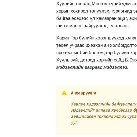
Хуулийн төсөлд Монгол хүний удмын с
хорын хохирол төлүүлэх, гэрлэгчид э
байгаа эсэхээс үл хамааран эцэг, эхи
шинэчилсэн найруулгад тусгасан.
Харин Гэр бүлийн хэрэг шүүхэд хяна
төсөл учраас ихээхэн ач холбогдолто
процессыг бий болгож, гэр бүлийн х
Хууль зүй, дотоод хэргийн сайд Б.Э
мэдээллийн газраас мэдээллээ.
Анхааруулга
Хэвлэл мэдээллийн байгууллагуу
мэдээллийг аливаа хэлбэрээр
б
зөвшилцсөн тохиолдолд эх сурв
уу!