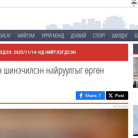
ЗАСАГ
НИЙГЭМ
ЭРҮҮЛ МЭНД
ДЭЛХИЙ
СПОРТ
ШИЛДЭГ
Б
ЭДЭЭ: 2025/11/14-НД НИЙТЛЭГДСЭН
йн шинэчилсэн найруулгыг өргөн
Share
: 7
Post
IKON.MN