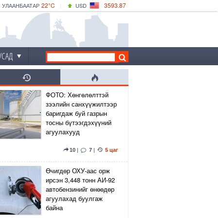
22°C
3593.87
УЛААНБААТАР
USD
|
21°C
ДАРХАН
532.66
CNY
19°C
ЭРДЭНЭТ
4141.04
EUR
УСАД
ФОТО: Хөнгөлөлттэй
зээлийн санхүүжилтээр
баригдаж буй газрын
тосны бүтээгдэхүүний
агуулахууд
10
|
7
|
5 цаг
Өчигдөр ОХУ-аас орж
ирсэн 3,448 тонн АИ-92
автобензинийг өнөөдөр
агуулахад буулгаж
байна