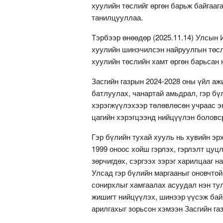
хуулийн төслийг өргөн барьж байгааг
танилцууллаа.
Тэрбээр өнөөдөр (2025.11.14) Улсын
хуулийн шинэчилсэн найруулгын төсл
хуулийн төслийн хамт өргөн барьсан
Засгийн газрын 2024-2028 оны үйл а
батлуулах, чанартай амьдрал, гэр б
хэрэгжүүлэхээр төлөвлөсөн учраас э
цагийн хэрэгцээнд нийцүүлэн боловс
Гэр бүлийн тухай хууль нь хувийн эр
1999 оноос хойш гэрлэх, гэрлэлт цуцл
зөрчигдөх, сэргээх зэрэг харилцааг 
Улсад гэр бүлийн маргааныг оновчтой
сонирхлыг хамгаалах асуудал нэн ту
жишигт нийцүүлэх, шинээр үүсэж бай
арилгахыг зорьсон хэмээн Засгийн га