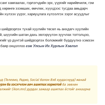
анг хамгаалах, гэрлэгчдийн эрх, үүргийг нарийвчилж, гэм
д хөрөнгө эзэмших, өмчлөх, хүүхдээс тусдаа амьдарч
йн хүлээх үүрэг, хариуцлага хүлээлгэх зэрэг асуудлыг
н шийдвэрлэх тухай хуулийн төсөл нь анхдагч хуулийн
й, шүүхийн шатан дахь эвлэрүүлэн зуучлах тогтолцоо,
эргийг үр дүнтэй шийдвэрлэх боломжийг бүрдүүлнэ хэмээн
нхбаяр онцоллоо
гэж Улсын Их Хурлын Хэвлэл
д (Телевиз, Радио, Social болон Вэб хуудаснууд) манай
үрэн ба хэсэгчлэн авч ашиглах хориотой
ба зөвхөн
алжийг (ikon.mn) дурдах замаар ашиглах ёстойг анхаарна