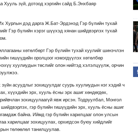
аа Хууль зүй, дотоод хэргийн сайд Б.Энхбаяр
 Их Хурлын дэд дарга Ж.Бат-Эрдэнэд Гэр бүлийн тухай
ийг Гэр бүлийн хэрэг шүүхэд хянан шийдвэрлэх тухай
 юм.
жиллагааны хөтөлбөрт Гэр бүлийн тухай хуулийг шинэчлэн
үлийн гишүүдийн оролцоог нэмэгдүүлэх хөтөлбөр
нэхүү хуулиудын төслийг олон нийтэд хэлэлцүүлж, орчин
руулжээ.
х зүйн асуудлыг зохицуулдаг суурь хуулиудын нэг хэдий ч
ах, хүүхдийн эрх, хууль ёсны эрх ашиг хөндөгдөх,
нарийвчлан зохицуулаагүй явж ирсэн. Тодруулбал, Монгол
 шийдвэрлэх, гэр бүлийн гишүүдийн эрх, хууль ёсны ашиг
лгамдаж байна. Иймд гэр бүлийн харилцааг олон улсын
гаа харилцааг зохицуулах, орхигдсон буюу хийдлийг
зрын төлөөлөл танилцуулав.