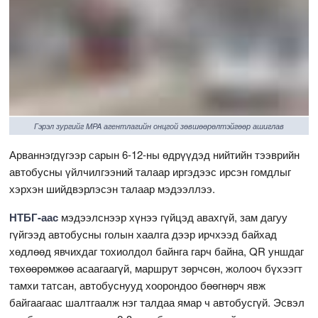
Гэрэл зургийг MPA агентлагийн онцгой зөвшөөрөлтэйгөөр ашиглав
Арваннэгдүгээр сарын 6-12-ны өдрүүдэд нийтийн тээврийн
автобусны үйлчилгээний талаар иргэдээс ирсэн гомдлыг
хэрхэн шийдвэрлэсэн талаар мэдээллээ.
НТБГ-аас
мэдээлснээр хүнээ гүйцэд авахгүй, зам дагуу
гүйгээд автобусны голын хаалга дээр ирчхээд байхад
хөдлөөд явчихдаг тохиолдол байнга гарч байна, QR уншдаг
төхөөрөмжөө асаагаагүй, маршрут зөрчсөн, жолооч бүхээгт
тамхи татсан, автобуснууд хоорондоо бөөгнөрч явж
байгаагаас шалтгаалж нэг талдаа ямар ч автобусгүй. Эсвэл