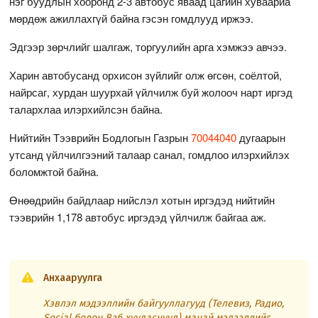
нэг буудлын хооронд 2-3 автобус яваад цагийн хуваариа
мөрдөж ажиллахгүй байна гэсэн гомдлууд иржээ.
Эдгээр зөрчлийг шалгаж, торгуулийн арга хэмжээ авчээ.
Харин автобусанд орхисон зүйлийг олж өгсөн, соёлтой,
найрсаг, хурдан шуурхай үйлчилж буй жолооч нарт иргэд
талархлаа илэрхийлсэн байна.
Нийтийн Тээврийн Бодлогын Газрын
70044040
дугаарын
утсанд үйлчилгээний талаар санал, гомдлоо илэрхийлэх
боломжтой байна.
Өнөөдрийн байдлаар нийслэл хотын иргэдэд нийтийн
тээврийн 1,178 автобус иргэдэд үйлчилж байгаа аж.
Анхааруулга
Хэвлэл мэдээллийн байгууллагууд (Телевиз, Радио,
Social болон Вэб хуудаснууд) манай мэдээллийг