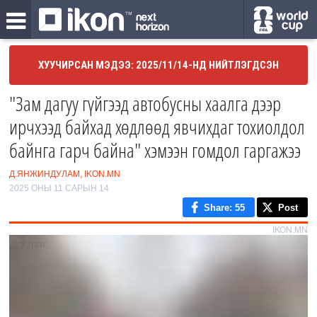
ХУУЧИРСАН МЭДЭЭ: 2025/11/14-НД НИЙТЛЭГДСЭН
"Зам дагуу гүйгээд автобусны хаалга дээр
ирчхээд байхад хөдлөөд явчихдаг тохиолдол
байнга гарч байна" хэмээн гомдол гаргажээ
Д.ЯНЖИНДУЛАМ, IKON.MN
2025 ОНЫ 11 САРЫН 14
Share
: 55
Post
IKON.MN