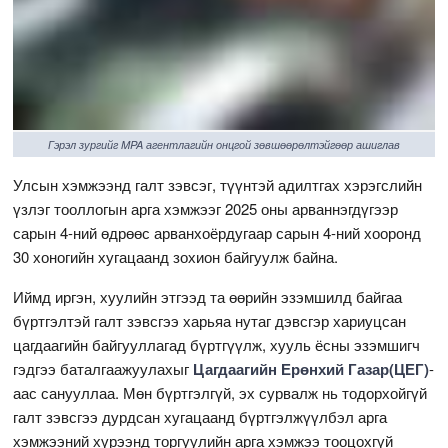
Гэрэл зургийг MPA агентлагийн онцгой зөвшөөрөлтэйгөөр ашиглав
Улсын хэмжээнд галт зэвсэг, түүнтэй адилтгах хэрэгслийн
үзлэг тооллогын арга хэмжээг 2025 оны арваннэгдүгээр
сарын 4-ний өдрөөс арванхоёрдугаар сарын 4-ний хооронд
30 хоногийн хугацаанд зохион байгуулж байна.
Иймд иргэн, хуулийн этгээд та өөрийн эзэмшилд байгаа
бүртгэлтэй галт зэвсгээ харьяа нутаг дэвсгэр хариуцсан
цагдаагийн байгууллагад бүртгүүлж, хууль ёсны эзэмшигч
гэдгээ баталгаажуулахыг
Цагдаагийн Ерөнхий Газар(ЦЕГ)
-
аас санууллаа. Мөн бүртгэлгүй, эх сурвалж нь тодорхойгүй
галт зэвсгээ дурдсан хугацаанд бүртгэлжүүлбэл арга
хэмжээний хүрээнд торгуулийн арга хэмжээ тооцохгүй