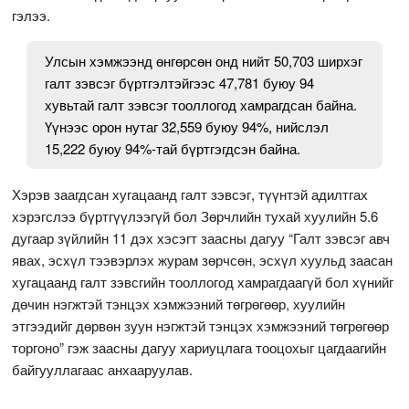
гэлээ.
Улсын хэмжээнд өнгөрсөн онд нийт 50,703 ширхэг
галт зэвсэг бүртгэлтэйгээс 47,781 буюу 94
хувьтай галт зэвсэг тооллогод хамрагдсан байна.
Үүнээс орон нутаг 32,559 буюу 94%, нийслэл
15,222 буюу 94%-тай бүртгэгдсэн байна.
Хэрэв заагдсан хугацаанд галт зэвсэг, түүнтэй адилтгах
хэрэгслээ бүртгүүлээгүй бол Зөрчлийн тухай хуулийн 5.6
дугаар зүйлийн 11 дэх хэсэгт заасны дагуу “Галт зэвсэг авч
явах, эсхүл тээвэрлэх журам зөрчсөн, эсхүл хуульд заасан
хугацаанд галт зэвсгийн тооллогод хамрагдаагүй бол хүнийг
дөчин нэгжтэй тэнцэх хэмжээний төгрөгөөр, хуулийн
этгээдийг дөрвөн зуун нэгжтэй тэнцэх хэмжээний төгрөгөөр
торгоно” гэж заасны дагуу хариуцлага тооцохыг цагдаагийн
байгууллагаас анхааруулав.