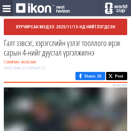
ХУУЧИРСАН МЭДЭЭ: 2025/11/13-НД НИЙТЛЭГДСЭН
Галт зэвсэг, хэрэгслийн үзлэг тооллого ирэх
сарын 4-нийг дуустал үргэлжилнэ
Г.МӨРӨН, IKON.MN
2025 ОНЫ 11 САРЫН 13
Share
: 10
Post
IKON.MN