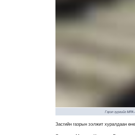
Гэрэл зургийг MPA
Засгийн газрын ээлжит хуралдаан өн