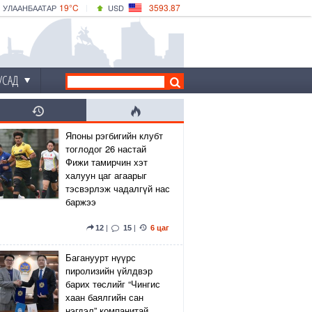
19°C
3593.87
УЛААНБААТАР
USD
|
19°C
ДАРХАН
532.66
CNY
17°C
ЭРДЭНЭТ
4141.04
EUR
УСАД
Японы рэгбигийн клубт
тоглодог 26 настай
Фижи тамирчин хэт
халуун цаг агаарыг
тэсвэрлэж чадалгүй нас
баржээ
12
|
15
|
6 цаг
Багануурт нүүрс
пиролизийн үйлдвэр
барих төслийг “Чингис
хаан баялгийн сан
нэгдэл” компанитай