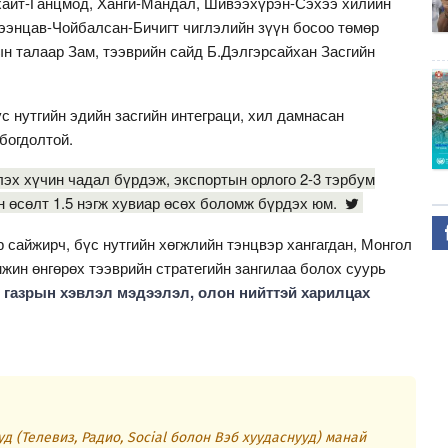
хайт-Ганцмод, Ханги-Мандал, Шивээхүрэн-Сэхээ хилийн
ээнцав-Чойбалсан-Бичигт чиглэлийн зүүн босоо төмөр
н талаар Зам, тээврийн сайд Б.Дэлгэрсайхан Засгийн
с нутгийн эдийн засгийн интеграци, хил дамнасан
богдолтой.
лэх хүчин чадал бүрдэж, экспортын орлого 2-3 тэрбум
н өсөлт 1.5 нэгж хувиар өсөх боломж бүрдэх юм.
сайжирч, бүс нутгийн хөгжлийн тэнцвэр хангагдан, Монгол
мжин өнгөрөх тээврийн стратегийн зангилаа болох суурь
 газрын хэвлэл мэдээлэл, олон нийттэй харилцах
д (Телевиз, Радио, Social болон Вэб хуудаснууд) манай