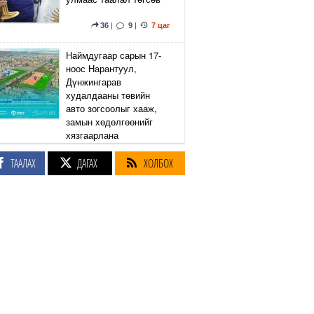
36
|
9
|
7 цаг
Наймдугаар сарын 17-
ноос Нарантуул,
Дүнжингарав
худалдааны төвийн
авто зогсоолыг хааж,
замын хөдөлгөөнийг
хязгаарлана
ТААЛАХ
ДАГАХ
ХОЛБОХ
6
|
2
|
8 цаг
Линдси Грэм агсны
санаачилсан Оросын
эсрэг хориг арга
хэмжээний хуулийн
төслийг АНУ-ын Сенат
баталлаа
38
|
46
|
8 цаг
Өнөөдөр Сэлэнгэ, Төв,