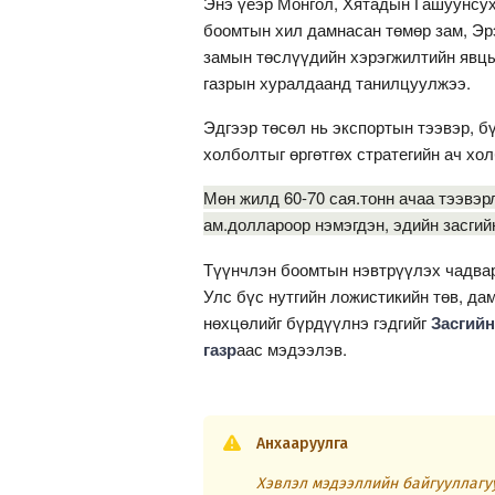
Энэ үеэр Монгол, Хятадын Гашуунсу
боомтын хил дамнасан төмөр зам, Эр
замын төслүүдийн хэрэгжилтийн явцы
газрын хуралдаанд танилцуулжээ.
Эдгээр төсөл нь экспортын тээвэр, бү
холболтыг өргөтгөх стратегийн ач хол
Мөн жилд 60-70 сая.тонн ачаа тээвэр
ам.доллароор нэмэгдэн, эдийн засгий
Түүнчлэн боомтын нэвтрүүлэх чадвар 
Улс бүс нутгийн ложистикийн төв, да
нөхцөлийг бүрдүүлнэ гэдгийг
Засгийн
газр
аас мэдээлэв.
Анхааруулга
Хэвлэл мэдээллийн байгууллагуу