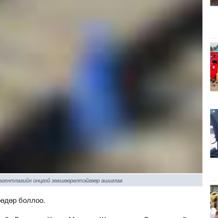
 агентлагийн онцгой зөвшөөрөлтэйгөөр ашиглав
өөдөр боллоо.