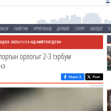
ЗАСАГ
НИЙГЭМ
ЭРҮҮЛ МЭНД
ДЭЛХИЙ
СПОРТ
ШИЛДЭГ
Б
ЭДЭЭ: 2025/11/12-НД НИЙТЛЭГДСЭН
портын орлогыг 2-3 тэрбум
нэ
Share
: 2
Post
IKON.MN