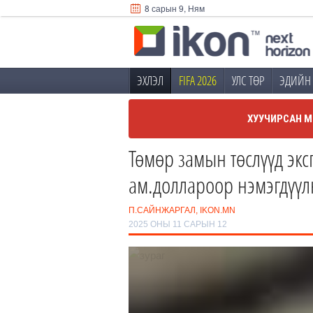
8 сарын 9, Ням
ЭХЛЭЛ
FIFA 2026
УЛС ТӨР
ЭДИЙН 
ХУУЧИРСАН М
Төмөр замын төслүүд экс
ам.доллароор нэмэгдүүл
П.САЙНЖАРГАЛ, IKON.MN
2025 ОНЫ 11 САРЫН 12