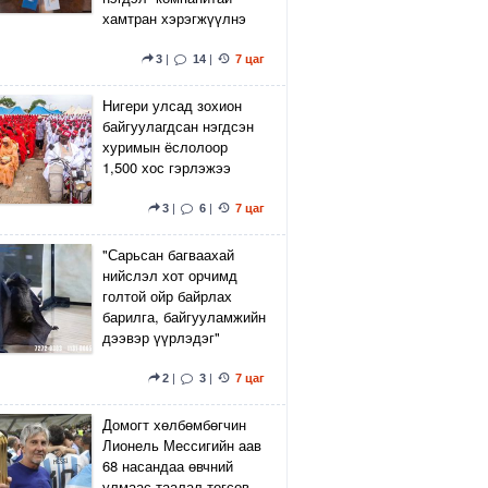
хамтран хэрэгжүүлнэ
3
|
14
|
7 цаг
Нигери улсад зохион
байгуулагдсан нэгдсэн
хуримын ёслолоор
1,500 хос гэрлэжээ
3
|
6
|
7 цаг
"Сарьсан багваахай
нийслэл хот орчимд
голтой ойр байрлах
барилга, байгууламжийн
дээвэр үүрлэдэг"
2
|
3
|
7 цаг
Домогт хөлбөмбөгчин
Лионель Мессигийн аав
68 насандаа өвчний
улмаас таалал төгсөв