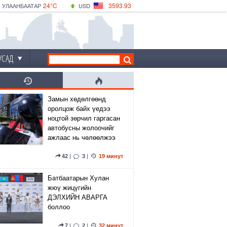
24°C
3593.93
УЛААНБААТАР
USD
|
28°C
ДАРХАН
532.39
CNY
24°C
ЭРДЭНЭТ
4149.01
EUR
УСАД
Замын хөдөлгөөнд
оролцож байх үедээ
ноцтой зөрчил гаргасан
автобусны жолоочийг
ажлаас нь чөлөөлжээ
42
|
3
|
19 минут
Батбаатарын Хулан
жюү жицүгийн
ДЭЛХИЙН АВАРГА
боллоо
7
|
2
|
32 минут