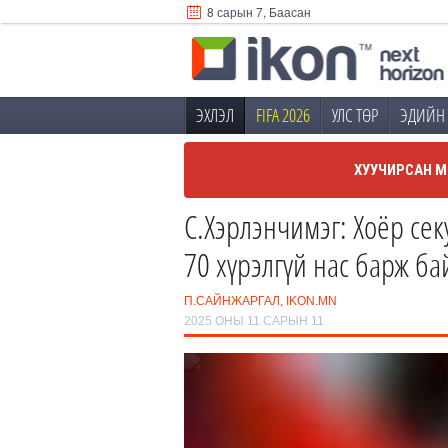
8 сарын 7, Баасан
ЭХЛЭЛ
FIFA 2026
УЛС ТӨР
ЭДИЙН 
ХУУЧИРСАН М
С.Хэрлэнчимэг: Хоёр сек
70 хүрэлгүй нас барж б
П.САЙНЖАРГАЛ, IKON.MN
2025 ОНЫ 11 САРЫН 11