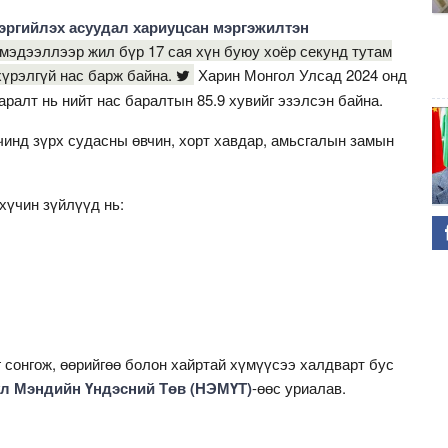
эргийлэх асуудал хариуцсан мэргэжилтэн
эдээллээр жил бүр 17 сая хүн буюу хоёр секунд тутам
хүрэлгүй нас барж байна.
Харин Монгол Улсад 2024 онд
аралт нь нийт нас баралтын 85.9 хувийг эзэлсэн байна.
чинд зүрх судасны өвчин, хорт хавдар, амьсгалын замын
хүчин зүйлүүд нь:
 сонгож, өөрийгөө болон хайртай хүмүүсээ халдварт бус
л Мэндийн Үндэсний Төв (НЭМҮТ)
-өөс уриалав.