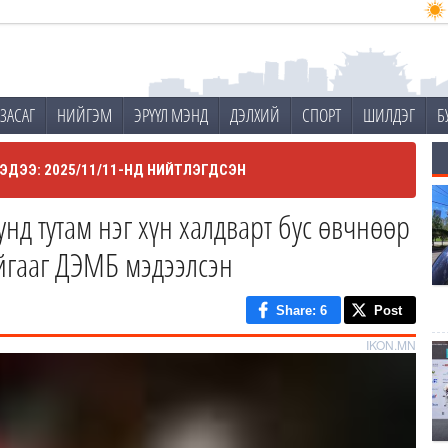
ЗАСАГ
НИЙГЭМ
ЭРҮҮЛ МЭНД
ДЭЛХИЙ
СПОРТ
ШИЛДЭГ
Б
ЭДЭЭ: 2025/11/11-НД НИЙТЛЭГДСЭН
унд тутам нэг хүн халдварт бус өвчнөөр
айгааг ДЭМБ мэдээлсэн
Share
: 6
Post
IKON.MN