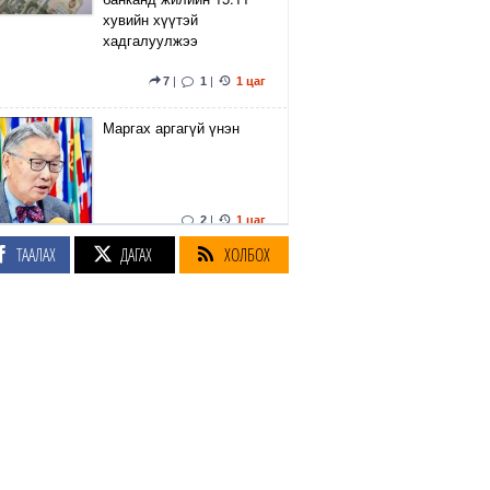
хувийн хүүтэй
хадгалуулжээ
7
|
1
|
1 цаг
Маргах аргагүй үнэн
2
|
1 цаг
ТААЛАХ
ДАГАХ
ХОЛБОХ
Хулгай 2.3 хувь,
залилан 4.1 хувиар
буурсныг цагдаагийн
байгууллагаас
мэдээлэв
4
|
1 цаг
Техраны дэглэмийг
эсэргүүцсэн Ираны хоёр
хөлбөмбөгчин