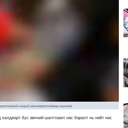
 агентлагийн онцгой зөвшөөрөлтэйгөөр ашиглав
халдварт бус өвчний шалтгаант нас баралт нь нийт нас