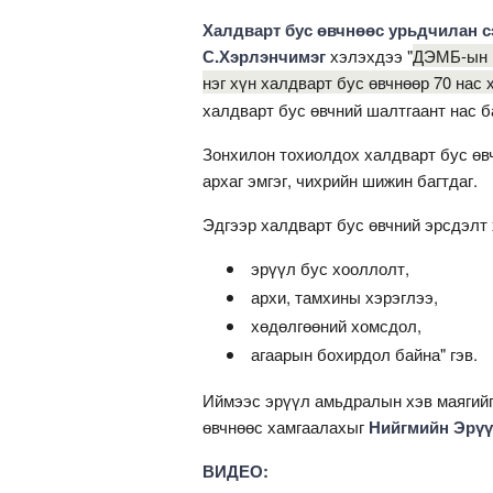
Халдварт бус өвчнөөс урьдчилан с
С.Хэрлэнчимэг
хэлэхдээ "
ДЭМБ-ын м
нэг хүн халдварт бус өвчнөөр 70 нас 
халдварт бус өвчний шалтгаант нас б
Зонхилон тохиолдох халдварт бус өв
архаг эмгэг, чихрийн шижин багтдаг.
Эдгээр халдварт бус өвчний эрсдэлт 
эрүүл бус хооллолт,
архи, тамхины хэрэглээ,
хөдөлгөөний хомсдол,
агаарын бохирдол байна" гэв.
Иймээс эрүүл амьдралын хэв маягийг
өвчнөөс хамгаалахыг
Нийгмийн Эрүү
ВИДЕО: