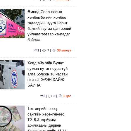
Өмнөд Солонгосын
хөлбөмбөгийн холбоо
гадаадын шүүгч нарыг
бэлгийн зугаа цэнгээний
үйлчилгээгээр хангадаг
байжээ
1
|
7
|
38 минут
Ховд аймгийн Буянт
сумын нутагт сураггүй
алга болсон 10 настай
охиныг ЭРЭН ХАЙЖ
БАЙНА
8
|
8
|
1 цаг
Тэтгэврийн нөөц
сангийн хөрөнгөнөөс
₮215.3 тэрбумыг
арилжааны дөрвөн
банканд жилийн 15.11