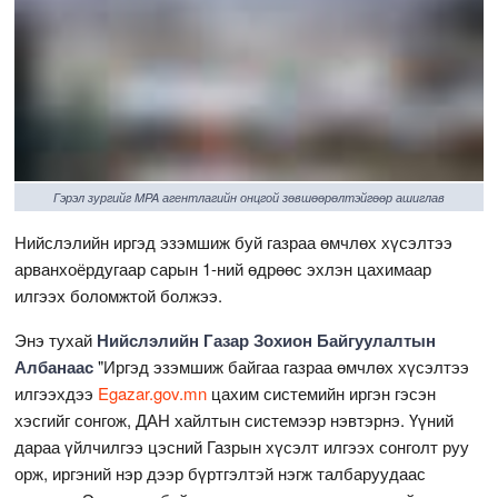
Гэрэл зургийг MPA агентлагийн онцгой зөвшөөрөлтэйгөөр ашиглав
Нийслэлийн иргэд эзэмшиж буй газраа өмчлөх хүсэлтээ
арванхоёрдугаар сарын 1-ний өдрөөс эхлэн цахимаар
илгээх боломжтой болжээ.
Энэ тухай
Нийслэлийн Газар Зохион Байгуулалтын
Албанаас
"Иргэд эзэмшиж байгаа газраа өмчлөх хүсэлтээ
илгээхдээ
Egazar.gov.mn
цахим системийн иргэн гэсэн
хэсгийг сонгож, ДАН хайлтын системээр нэвтэрнэ. Үүний
дараа үйлчилгээ цэсний Газрын хүсэлт илгээх сонголт руу
орж, иргэний нэр дээр бүртгэлтэй нэгж талбаруудаас