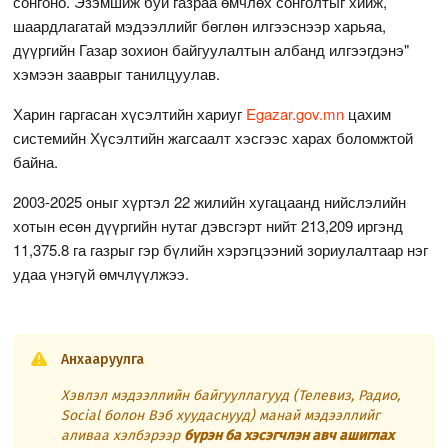
сонгоно. Эзэмшиж буй газраа өмчлөх сонголтыг хийж,
шаардлагатай мэдээллийг бөглөн илгээснээр харьяа,
дүүргийн Газар зохион байгуулалтын албанд илгээгдэнэ"
хэмээн зааврыг танилцуулав.
Харин гаргасан хүсэлтийн хариуг
Egazar.gov.mn
цахим
системийн Хүсэлтийн жагсаалт хэсгээс харах боломжтой
байна.
2003-2025 оныг хүртэл 22 жилийн хугацаанд нийслэлийн
хотын есөн дүүргийн нутаг дэвсгэрт нийт 213,209 иргэнд
11,375.8 га газрыг гэр бүлийн хэрэгцээний зориулалтаар нэг
удаа үнэгүй өмчлүүлжээ.
Анхааруулга
Хэвлэл мэдээллийн байгууллагууд (Телевиз, Радио,
Social болон Вэб хуудаснууд) манай мэдээллийг
аливаа хэлбэрээр
бүрэн ба хэсэгчлэн авч ашиглах