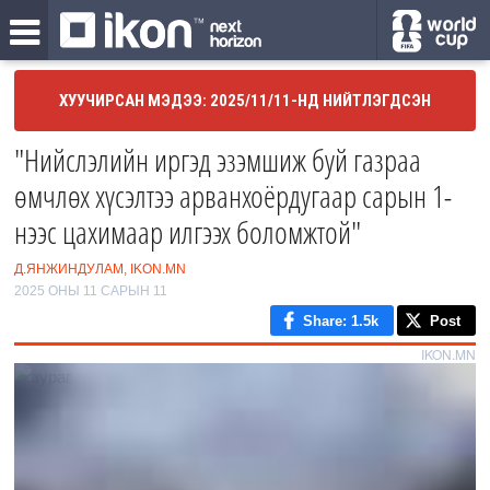
ХУУЧИРСАН МЭДЭЭ: 2025/11/11-НД НИЙТЛЭГДСЭН
"Нийслэлийн иргэд эзэмшиж буй газраа
өмчлөх хүсэлтээ арванхоёрдугаар сарын 1-
нээс цахимаар илгээх боломжтой"
Д.ЯНЖИНДУЛАМ, IKON.MN
2025 ОНЫ 11 САРЫН 11
Share
: 1.5k
Post
IKON.MN