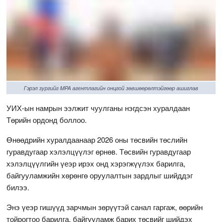
Гэрэл зургийг MPA агентлагийн онцгой зөвшөөрөлтэйгөөр ашиглав
УИХ-ын намрын ээлжит чуулганы нэгдсэн хуралдаан
Төрийн ордонд боллоо.
Өнөөдрийн хуралдаанаар 2026 оны төсвийн төслийн
гуравдугаар хэлэлцүүлэг өрнөв. Төсвийн гуравдугаар
хэлэлцүүлгийн үеэр ирэх онд хэрэгжүүлэх барилга,
байгууламжийн хөрөнгө оруулалтын зардлыг шийддэг
билээ.
Энэ үеэр гишүүд зарчмын зөрүүтэй санал гаргаж, өөрийн
тойрогтоо барилга, байгууламж барих төсвийг шийдэх