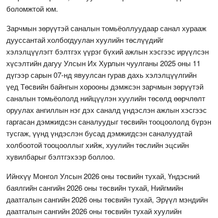
боломжтой юм.
Зарчмын зөрүүтэй саналын томьёоллуудаар санал хурааж
дууссантай холбогдуулан хуулийн төслүүдийг
хэлэлцүүлэгт бэлтгэх үүрэг бүхий ажлын хэсгээс ирүүлсэн
хүсэлтийн дагуу Улсын Их Хурлын чуулганы 2025 оны 11
дүгээр сарын 07-нд явуулсан гурав дахь хэлэлцүүлгийн
үед Төсвийн байнгын хорооны дэмжсэн зарчмын зөрүүтэй
саналын томьёололд нийцүүлэн хуулийн төсөлд өөрчлөлт
оруулах ангиллын нэг дэх саналд үндэслэн ажлын хэсгээс
гаргасан дэмжигдсэн саналуудыг төсвийн тооцоололд бүрэн
тусгаж, үүнд үндэслэн бусад дэмжигдсэн саналуудтай
холбоотой тооцооллыг хийж, хуулийн төслийн эцсийн
хувилбарыг бэлтгэхээр боллоо.
Ийнхүү Монгол Улсын 2026 оны төсвийн тухай, Үндэсний
баялгийн сангийн 2026 оны төсвийн тухай, Нийгмийн
даатгалын сангийн 2026 оны төсвийн тухай, Эрүүл мэндийн
даатгалын сангийн 2026 оны төсвийн тухай хуулийн