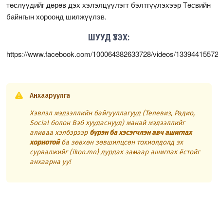
төслүүдийг дөрөв дэх хэлэлцүүлэгт бэлтгүүлэхээр Төсвийн
байнгын хороонд шилжүүлэв.
ШУУД ҮЗЭХ:
https://www.facebook.com/100064382633728/videos/1339441557
Анхааруулга
Хэвлэл мэдээллийн байгууллагууд (Телевиз, Радио,
Social болон Вэб хуудаснууд) манай мэдээллийг
аливаа хэлбэрээр
бүрэн ба хэсэгчлэн авч ашиглах
хориотой
ба зөвхөн зөвшилцсөн тохиолдолд эх
сурвалжийг (ikon.mn) дурдах замаар ашиглах ёстойг
анхаарна уу!