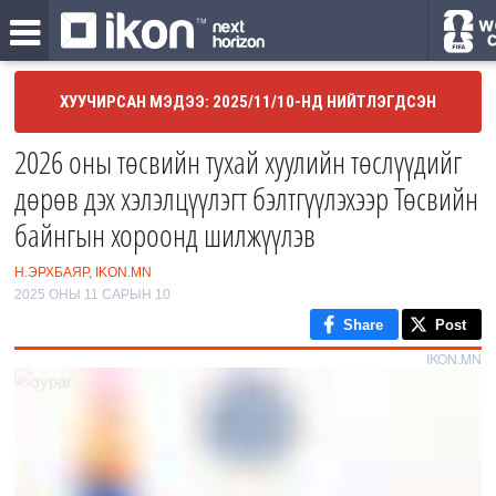
ХУУЧИРСАН МЭДЭЭ: 2025/11/10-НД НИЙТЛЭГДСЭН
2026 оны төсвийн тухай хуулийн төслүүдийг
дөрөв дэх хэлэлцүүлэгт бэлтгүүлэхээр Төсвийн
байнгын хороонд шилжүүлэв
Н.ЭРХБАЯР, IKON.MN
2025 ОНЫ 11 САРЫН 10
Share
Post
IKON.MN