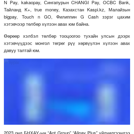
N Pay, kakaopay, Сингапурын CHANGI Pay, OCBC Bank,
Тайланд K+, true money, Казахстан Kaspi.kz, Малайзын
bigpay, Touch n GO, Филиппин G Cash зэрэг цахим
хэтэвчээр төлбөр хүлээн авах юм байна.
Өөрөөр хэлбэл төлбөр тооцоогоо тухайн улсын дээрх
хэтэвчүүдээс монгол төгрөг рүү хөрвүүлэн хүлээн авах
давуу талтай юм.
2023 онд БНХАУ-ын “Ant Group” “Alipay Plus” үйлчилгээндээ