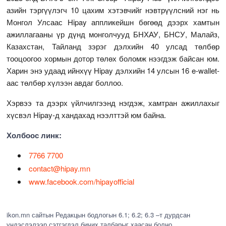
азийн тэргүүлэгч 10 цахим хэтэвчийг нэвтрүүлсний нэг нь
Монгол Улсаас Hipay аппликейшн бөгөөд дээрх хамтын
ажиллагааны үр дүнд монголчууд БНХАУ, БНСУ, Малайз,
Казахстан, Тайланд зэрэг дэлхийн 40 улсад төлбөр
тооцоогоо хормын дотор төлөх боломж нээгдэж байсан юм.
Харин энэ удаад ийнхүү Hipay дэлхийн 14 улсын 16 e-wallet-
аас төлбөр хүлээн авдаг боллоо.
Хэрвээ та дээрх үйлчилгээнд нэгдэж, хамтран ажиллахыг
хүсвэл Hipay-д хандахад нээлттэй юм байна.
Холбоос линк:
7766 7700
contact@hipay.mn
www.facebook.com/hipayofficial
ikon.mn сайтын Редакцын бодлогын 6.1; 6.2; 6.3 –т дурдсан
үндэслэлээр сэтгэгдэл бичих талбарыг хаасан болно.