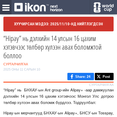
ХУУЧИРСАН МЭДЭЭ: 2025/11/10-НД НИЙТЛЭГДСЭН
“Hipay” нь дэлхийн 14 улсын 16 цахим
хэтэвчээс төлбөр хүлээн авах боломжтой
боллоо
СУРТАЛЧИЛГАА
2025 ОНЫ 11 САРЫН 10
Share
: 24
Post
СУРТАЛЧИЛГАА
“Hipay” нь БНХАУ-ын Ant group-ийн Alipay+ -аар дамжуулан
дэлхийн 14 улсын 16 цахим хэтэвчээс Монгол Улс дотроо
төлбөр хүлээн авах боломж бүрдлээ. Тодруулбал:
Hipay-ын мерчантууд БНХАУ-ын Alipay+, БНСУ-ын Tosspay,