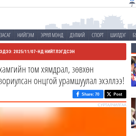
ЗАСАГ
НИЙГЭМ
ЭРҮҮЛ МЭНД
ДЭЛХИЙ
СПОРТ
ШИЛДЭГ
Б
ЭДЭЭ: 2025/11/07-НД НИЙТЛЭГДСЭН
хамгийн том хямдрал, зөвхөн
зориулсан онцгой урамшуулал эхэллээ!
Share
: 70
Post
СУРТАЛЧИЛГАА