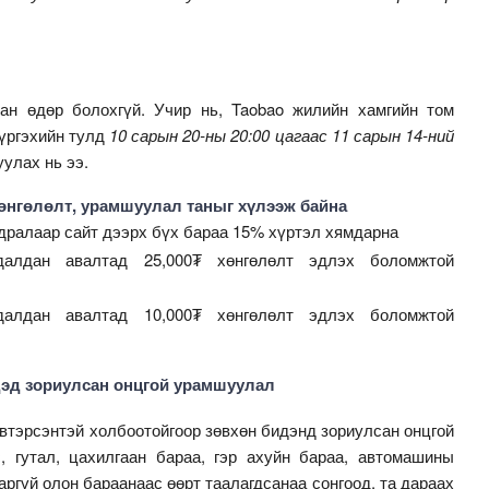
ан өдөр болохгүй. Учир нь, Taobao жилийн хамгийн том
үргэхийн тулд
10 сарын 20-ны 20:00 цагаас 11 сарын 14-ний
улах нь ээ.
өнгөлөлт, урамшуулал таныг хүлээж байна
дралаар сайт дээрх бүх бараа 15% хүртэл хямдарна
далдан авалтад 25,000₮ хөнгөлөлт эдлэх боломжтой
далдан авалтад 10,000₮ хөнгөлөлт эдлэх боломжтой
эд зориулсан онцгой урамшуулал
втэрсэнтэй холбоотойгоор зөвхөн бидэнд зориулсан онцгой
 гутал, цахилгаан бараа, гэр ахуйн бараа, автомашины
аргүй олон бараанаас өөрт таалагдсанаа сонгоод, та дараах