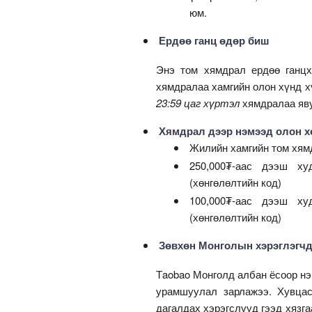
юм.
Ердөө ганц өдөр биш
Энэ том хямдрал ердөө ганцх
хямдралаа хамгийн олон хүнд х
23:59 цаг хүртэл
хямдралаа яву
Хямдрал дээр нэмээд олон х
Жилийн хамгийн том хям
250,000₮-аас дээш ху
(хөнгөлөлтийн код)
100,000₮-аас дээш ху
(хөнгөлөлтийн код)
Зөвхөн Монголын хэрэглэгчд
Тaobao Монголд албан ёсоор нэ
урамшуулал зарлажээ. Хувцас,
дагалдах хэрэгслүүд гээд хязга