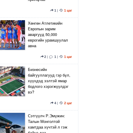
1
|
1 цаг
Хөнгөн Атлетикийн
Европын зарим
аваргууд 50,000
еврогийн урамшуулал
авна
2
|
1
|
1 цаг
Бизнесийн
байгууллагууд гэр бүл,
хүүхдэд ээлтэй ямар
бодлого хэрэгжүүлдэг
вэ?
4
|
2 цаг
Сэтгүүлч Р.Эмүжин:
Талын Монголтой
хамтдаа хүчтэй л гэж
байна даа