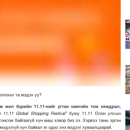
олохыг та мэдэх үү?
м жил бүрийн 11.11-нийг угтан хамгийн том хямдрал,
o 11.11 Global Shopping Festival”
буюу 11.11 Олон улсын
онсож байгаагүй хүн маш ховор биз ээ. Хэрвээ таны эргэн
 мэдээгүй хүн байвал яг одоо энэ мэдээг хуваалцаарай.