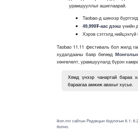
урамшууллыг ашиглаарай.
Taobao-д шинээр бүртгэг
49,999₮-аас дээш
үнийн 
Хэрэв сэтгэлд нийцэхгүй
Taobao 11.11 фестиваль бол жилд г
худалдааны баяр бөгөөд
Монголын
хөнгөлөлт, урамшуулалд бүрэн хамра
Хямд үнээр чанартай бараа х
бараагаа амжиж авахыг хүсье.
ikon.mn сайтын Редакцын бодлогын 6.1; 6.
болно.