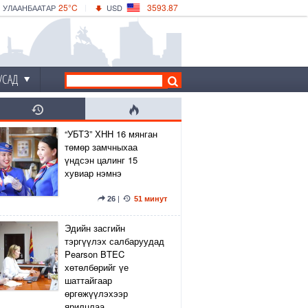
25°C
3593.87
УЛААНБААТАР
USD
|
29°C
ДАРХАН
532.66
CNY
26°C
ЭРДЭНЭТ
4141.04
EUR
УСАД
“УБТЗ” ХНН 16 мянган
төмөр замчныхаа
үндсэн цалинг 15
хувиар нэмнэ
26
|
51 минут
Эдийн засгийн
тэргүүлэх салбаруудад
Pearson BTEC
хөтөлбөрийг үе
шаттайгаар
өргөжүүлэхээр
ярилцлаа