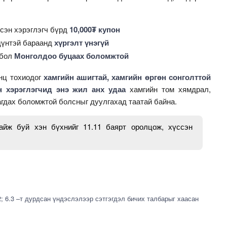
дсэн хэрэглэгч бүрд
10,000₮ купон
дүнтэй бараанд
хүргэлт үнэгүй
 бол
Монголдоо буцаах боломжтой
анц тохиодог
хамгийн ашигтай, хамгийн өргөн сонголттой
 хэрэглэгчид энэ жил анх удаа
хамгийн том хямдрал,
гдах боломжтой болсныг дуулгахад таатай байна.
айж буй хэн бүхнийг 11.11 баярт оролцож, хүссэн
2; 6.3 –т дурдсан үндэслэлээр сэтгэгдэл бичих талбарыг хаасан