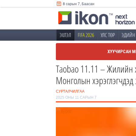
8 сарын 7, Баасан
ЭХЛЭЛ
FIFA 2026
УЛС ТӨР
ЭДИЙН 
ХУУЧИРСАН М
Тaobao 11.11 – Жилийн 
Монголын хэрэглэгчдэд 
СУРТАЛЧИЛГАА
2025 ОНЫ 11 САРЫН 7