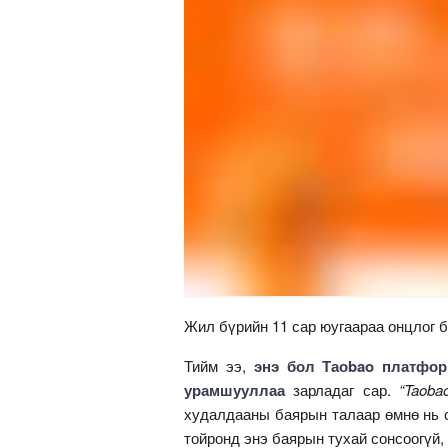
Жил бүрийн 11 сар юугаараа онцлог б
Тийм ээ,
энэ бол Таоbao платфор
урамшууллаа
зарладаг сар.
“Taoba
худалдааны баярын талаар өмнө нь с
тойронд энэ баярын тухай сонсоогүй,