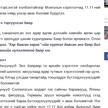
тэрсэнтэй холбоотойгоор Монголын хэрэглэгчид 11.11-ний
агаа хямд үнээр авах боломж бүрдлээ.
 ч тэргүүлсэн баяр
 санаачилсан энэ өдөр өдгөө дэлхийн хамгийн өргөн цар
эгч оролцдог цахим худалдааны баяр болон өргөжжээ. Олон
араа
“Хар баасан гараг”-ийг хүртэл давсан энэ баяр бол
амгийн хүлээлттэй баяр
юм.
голт
эхүүнүүд:
Энэ баяраар та өрхийн хэрэглээг хялбарчлах
үдний шилнээс авхуулаад өдөр тутмын хэрэглээний гар цүнх,
ээд Хятад улсдаа чанартайд тооцогддог бүтээгдэхүүнүүдийг
 боломжтой.
үнүүд:
Солонгосын алдарт гоо сайхны бараанууд, Японы
нер, фигурууд, Германы эрүүл мэндийн нэмэлтүүд гээд
эглээний бараа бүтээгдэхүүнүүдийг ч авах боломжтой. Нэг
ос юу ч хайсан олдох тул 11.11 бол алдаж болохгүй баяр