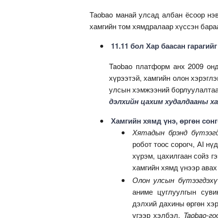
Таоbao манай улсад албан ёсоор нэв
хамгийн том хямдралаар хүссэн бара
11.11 бол Хар баасан гарагийг
Taobao платформ анх 2009 онд
хүрээтэй, хамгийн олон хэрэгл
улсын хэмжээний борлуулалта
дэлхийн цахим худалдааны х
Хамгийн хямд үнэ, өргөн сон
Хятадын брэнд бүтээгд
робот тоос сорогч, АI н
хүрэм, цахилгаан сойз г
хамгийн хямд үнээр авах
Олон улсын бүтээгдэхү
аниме цуглуулгын суви
дэлхий дахины өргөн хэр
үгээр хэлбэл,
Taobao-го