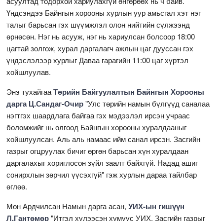
асуултад тодорхой хариулахгүй өнгөрөөх нь ч байв.
Үндсэндээ Байнгын хорооны хурлын уур амьсгал хэт нэг
талыг барьсан гэх шүүмжлэл олон нийтийн сүлжээнд
өрнөсөн. Нэг нь асууж, нэг нь хариулсан болсоор 18:00
цагтай золгож, хурал даргалагч ажлын цаг дууссан гэх
үндэслэлээр хурлыг Даваа гарагийн 11:00 цаг хүртэл
хойшлуулав.
Энэ тухайгаа
Төрийн Байгуулалтын Байнгын Хорооны
дарга Ц.Сандаг-Очир
"Улс төрийн намын бүлгүүд саналаа
нэгтгэх шаардлага байгаа гэх мэдээлэл ирсэн учраас
боломжийг нь олгоод Байнгын хорооны хуралдааныг
хойшлуулсан. Аль аль намаас ийм санал ирсэн. Засгийн
газрыг огцруулах бичиг өргөн барьсан хүн хуралдаан
даргалахыг хориглосон зүйл заалт байхгүй. Надад ашиг
сонирхлын зөрчил үүсэхгүй" гэж хурлын дараа тайлбар
өглөө.
Мөн Ардчилсан Намын дарга асан,
УИХ-ын гишүүн
Л.Гантөмөр
"Итгэл хүлээсэн хүмүүс УИХ, Засгийн газрыг