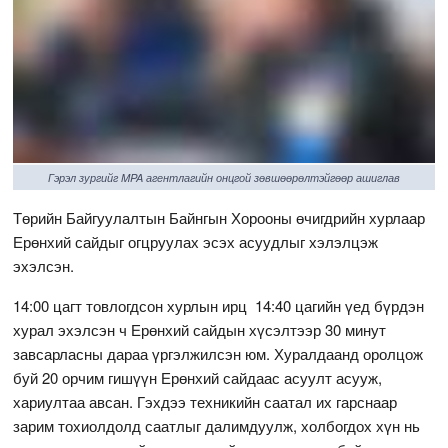
Гэрэл зургийг MPA агентлагийн онцгой зөвшөөрөлтэйгөөр ашиглав
Төрийн Байгуулалтын Байнгын Хорооны өчигдрийн хурлаар
Ерөнхий сайдыг огцруулах эсэх асуудлыг хэлэлцэж
эхэлсэн.
14:00 цагт товлогдсон хурлын ирц 14:40 цагийн үед бүрдэн
хурал эхэлсэн ч Ерөнхий сайдын хүсэлтээр 30 минут
завсарласны дараа үргэлжилсэн юм. Хуралдаанд оролцож
буй 20 орчим гишүүн Ерөнхий сайдаас асуулт асууж,
хариултаа авсан. Гэхдээ техникийн саатал их гарснаар
зарим тохиолдолд саатлыг далимдуулж, холбогдох хүн нь