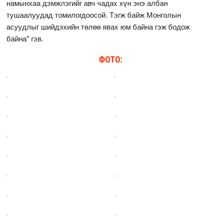
намынхаа дэмжлэгийг авч чадах хүн энэ албан
тушаалуудад томилогдоосой. Тэгж байж Монголын
асуудлыг шийдэхийн төлөө явах юм байна гэж бодож
байна" гэв.
ФОТО: