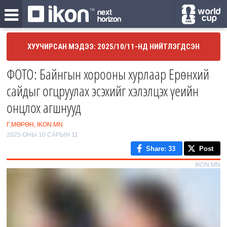
ХУУЧИРСАН МЭДЭЭ: 2025/10/11-НД НИЙТЛЭГДСЭН
ФОТО: Байнгын хорооны хурлаар Ерөнхий
сайдыг огцруулах эсэхийг хэлэлцэх үеийн
онцлох агшнууд
Г.МӨРӨН, IKON.MN
2025 ОНЫ 10 САРЫН 11
Share
: 33
Post
IKON.MN