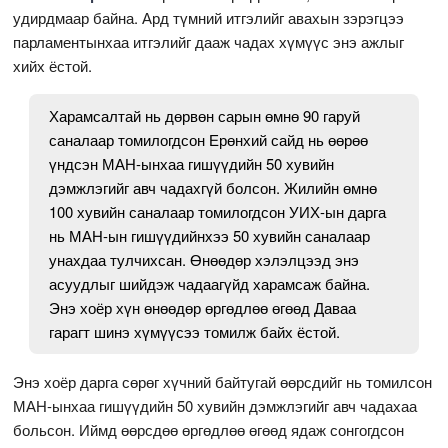
удирдмаар байна. Ард түмний итгэлийг авахын зэрэгцээ
парламентынхаа итгэлийг дааж чадах хүмүүс энэ ажлыг
хийх ёстой.
Харамсалтай нь дөрвөн сарын өмнө 90 гаруй
саналаар томилогдсон Ерөнхий сайд нь өөрөө
үндсэн МАН-ынхаа гишүүдийн 50 хувийн
дэмжлэгийг авч чадахгүй болсон. Жилийн өмнө
100 хувийн саналаар томилогдсон УИХ-ын дарга
нь МАН-ын гишүүдийнхээ 50 хувийн саналаар
унахдаа тулчихсан. Өнөөдөр хэлэлцээд энэ
асуудлыг шийдэж чадаагүйд харамсаж байна.
Энэ хоёр хүн өнөөдөр өргөдлөө өгөөд Даваа
гарагт шинэ хүмүүсээ томилж байх ёстой.
Энэ хоёр дарга сөрөг хүчний байтугай өөрсдийг нь томилсон
МАН-ынхаа гишүүдийн 50 хувийн дэмжлэгийг авч чадахаа
больсон. Иймд өөрсдөө өргөдлөө өгөөд ядаж сонгогдсон