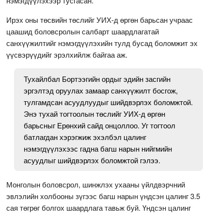
нэмэгдүүлэхээр тусгасан.
Ирэх оны төсвийн төслийг УИХ-д өргөн барьсан учраас
цаашид боловсролын салбарт шаардлагатай
санхүүжилтийг нэмэгдүүлэхийн тулд бусад боломжит эх
үүсвэрүүдийг эрэлхийлж байгаа аж.
Тухайлбал Бортээгийн ордыг эдийн засгийн
эргэлтэд оруулах замаар санхүүжилт босгож,
тулгамдсан асуудлуудыг шийдвэрлэх боломжтой.
Энэ тухай тогтоолын төслийг УИХ-д өргөн
барьсныг Ерөнхий сайд онцоллоо. Уг тогтоол
батлагдан хэрэгжиж эхэлбэл цалинг
нэмэгдүүлэхээс гадна багш нарын нийгмийн
асуудлыг шийдвэрлэх боломжтой гэлээ.
Монголын боловсрол, шинжлэх ухааны үйлдвэрчний
эвлэлийн холбооны зүгээс багш нарын үндсэн цалинг 3.5
сая төгрөг болгох шаардлага тавьж буй. Үндсэн цалинг