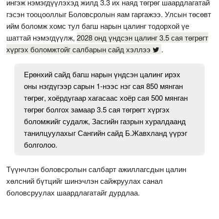
ингэж нэмэгдүүлэхэд жилд 3.3 их наяд төгрөг шаардлагатай
гэсэн тооцооллыг Боловсролын яам гаргажээ. Улсын төсөвт
ийм боломж хомс тул багш нарын цалинг тодорхой үе
шаттай нэмэгдүүлж,
2028 онд үндсэн цалинг 3.5 сая төгрөгт
хүргэх боломжтойг салбарын сайд хэллээ
.
Ерөнхий сайд багш нарын үндсэн цалинг ирэх
оны нэгдүгээр сарын 1-нээс нэг сая 850 мянган
төгрөг, хоёрдугаар хагасаас хоёр сая 500 мянган
төгрөг болгох замаар 3.5 сая төгрөгт хүргэх
боломжийг судалж, Засгийн газрын хуралдаанд
танилцуулахыг Сангийн сайд Б.Жавхланд үүрэг
болголоо.
Түүнчлэн боловсролын салбарт ажиллагсдын цалин
хөлсний бүтцийг шинэчлэн сайжруулах санал
боловсруулах шаардлагатайг дурдлаа.