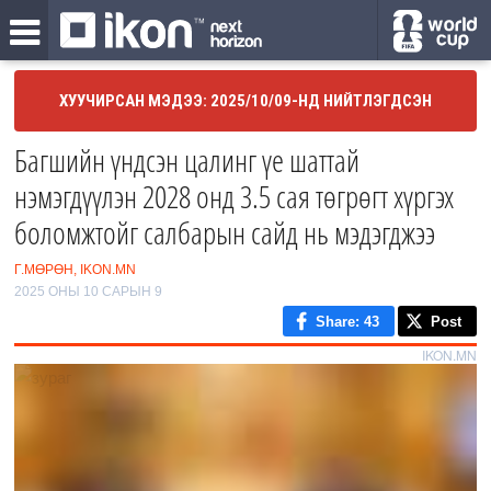
ХУУЧИРСАН МЭДЭЭ: 2025/10/09-НД НИЙТЛЭГДСЭН
Багшийн үндсэн цалинг үе шаттай
нэмэгдүүлэн 2028 онд 3.5 сая төгрөгт хүргэх
боломжтойг салбарын сайд нь мэдэгджээ
Г.МӨРӨН, IKON.MN
2025 ОНЫ 10 САРЫН 9
Share
: 43
Post
IKON.MN