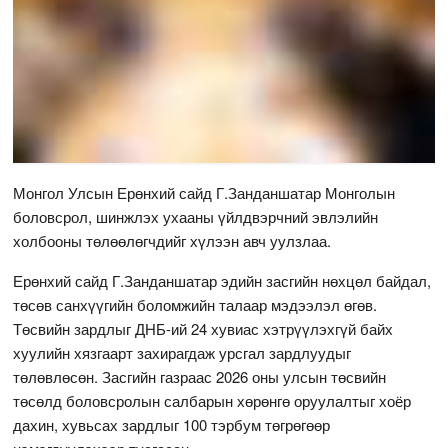
Монгол Улсын Ерөнхий сайд Г.Занданшатар Монголын
боловсрол, шинжлэх ухааны үйлдвэрчний эвлэлийн
холбооны төлөөлөгчдийг хүлээн авч уулзлаа.
Ерөнхий сайд Г.Занданшатар эдийн засгийн нөхцөл байдал,
төсөв санхүүгийн боломжийн талаар мэдээлэл өгөв.
Төсвийн зардлыг ДНБ-ий 24 хувиас хэтрүүлэхгүй байх
хуулийн хязгаарт захирагдаж урсгал зардлуудыг
төлөвлөсөн. Засгийн газраас 2026 оны улсын төсвийн
төсөлд боловсролын салбарын хөрөнгө оруулалтыг хоёр
дахин, хувьсах зардлыг 100 тэрбум төгрөгөөр