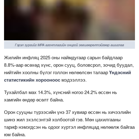
Гэрэл зургийг MPA агентлагийн онцгой зөвшөөрөлтэйгөөр ашиглав
Жилийн инфляц 2025 оны наймдугаар сарын байдлаар
8.8%-аар өсөхөд хүнс, орон сууц, боловсрол, зочид буудал,
нийтийн хоолны бүлэг голлон нөлөөлсөн талаар
Үндэсний
статистикийн хорооноос
мэдээллээ.
Тухайлбал мах 14.3%, хүнсний ногоо 24.2% өссөн нь
хамгийн өндөр өсөлт байна.
Орон сууцны түрээсийн үнэ 37 хувиар өссөн нь хичээлийн
шинэ жил эхэлсэнтэй холбоотой гэв. Мөн цахилгааны
тариф нэмэгдсэн нь одоог хүртэл инфляцад нөлөөлж байгаа
юм байна.