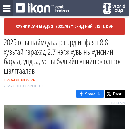
ХУУЧИРСАН МЭДЭЭ: 2025/09/10-НД НИЙТЛЭГДСЭН
2025 оны наймдугаар сард инфляц 8.8
хувьтай гарахад 2.7 нэгж хувь нь хүнсний
бараа, ундаа, усны бүлгийн үнийн өсөлтөөс
шалтгаалав
Г.МӨРӨН, IKON.MN
2025 ОНЫ 9 САРЫН 10
Share
: 4
Post
IKON.MN