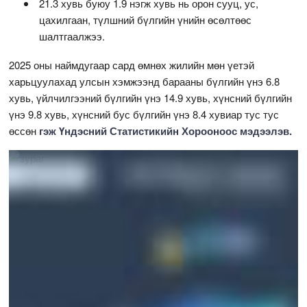
21.3 хувь буюу 1.9 нэгж хувь нь орон сууц, ус,
цахилгаан, түлшний бүлгийн үнийн өсөлтөөс
шалтгаалжээ.
2025 оны наймдугаар сард өмнөх жилийн мөн үетэй
харьцуулахад улсын хэмжээнд барааны бүлгийн үнэ 6.8
хувь, үйлчилгээний бүлгийн үнэ 14.9 хувь, хүнсний бүлгийн
үнэ 9.8 хувь, хүнсний бус бүлгийн үнэ 8.4 хувиар тус тус
өссөн
гэж Үндэсний Статистикийн Хорооноос мэдээлэв.