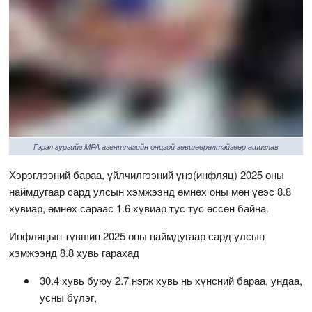
Гэрэл зургийг MPA агентлагийн онцгой зөвшөөрөлтэйгөөр ашиглав
Хэрэглээний бараа, үйлчилгээний үнэ(инфляц) 2025 оны
наймдугаар сард улсын хэмжээнд өмнөх оны мөн үеэс 8.8
хувиар, өмнөх сараас 1.6 хувиар тус тус өссөн байна.
Инфляцын түвшин 2025 оны наймдугаар сард улсын
хэмжээнд 8.8 хувь гарахад
30.4 хувь буюу 2.7 нэгж хувь нь хүнсний бараа, ундаа,
усны бүлэг,