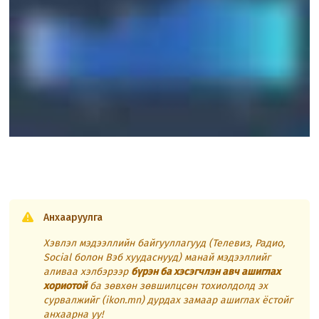
Анхааруулга
Хэвлэл мэдээллийн байгууллагууд (Телевиз, Радио,
Social болон Вэб хуудаснууд) манай мэдээллийг
аливаа хэлбэрээр
бүрэн ба хэсэгчлэн авч ашиглах
хориотой
ба зөвхөн зөвшилцсөн тохиолдолд эх
сурвалжийг (ikon.mn) дурдах замаар ашиглах ёстойг
анхаарна уу!