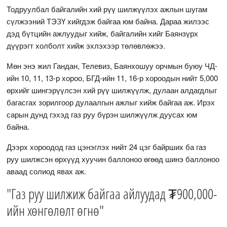
Тодруулбал байгалийн хий рүү шилжүүлэх ажлын шугам
сүлжээний ТЭЗҮ хийгдэж байгаа юм байна. Дараа жилээс
дэд бүтцийн ажлуудыг хийж, байгалийн хийг Баянзүрх
дүүрэгт холболт хийж эхлэхээр төлөвлөжээ.
Мөн энэ жил Гандан, Телевиз, Баянхошуу орчмын буюу ЧД-
ийн 10, 11, 13-р хороо, БГД-ийн 11, 16-р хороодын нийт 5,000
өрхийг шингэрүүлсэн хий рүү шилжүүлж, дулаан алдагдлыг
багасгах зорилгоор дулаалгын ажлыг хийж байгаа аж. Ирэх
сарын дунд гэхэд газ руу бүрэн шилжүүлж дуусах юм
байна.
Дээрх хороодод газ цэнэглэх нийт 24 цэг байрших ба газ
руу шилжсэн өрхүүд хуучин баллоноо өгөөд шинэ баллоноо
аваад солиод явах аж.
"Газ руу шилжиж байгаа айлуудад ₮900,000-
ийн хөнгөлөлт өгнө"