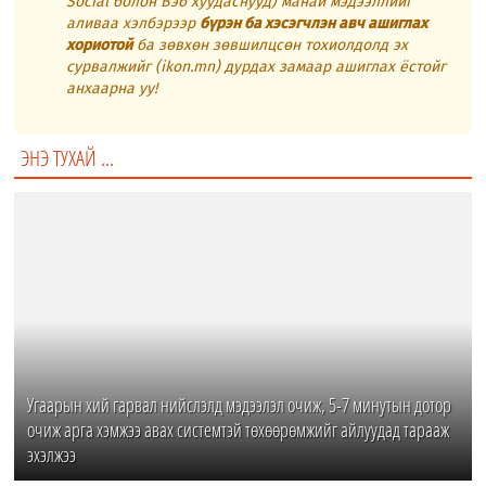
Social болон Вэб хуудаснууд) манай мэдээллийг
аливаа хэлбэрээр
бүрэн ба хэсэгчлэн авч ашиглах
хориотой
ба зөвхөн зөвшилцсөн тохиолдолд эх
сурвалжийг (ikon.mn) дурдах замаар ашиглах ёстойг
анхаарна уу!
ЭНЭ ТУХАЙ ...
Угаарын хий гарвал нийслэлд мэдээлэл очиж, 5-7 минутын дотор
очиж арга хэмжээ авах системтэй төхөөрөмжийг айлуудад тарааж
эхэлжээ