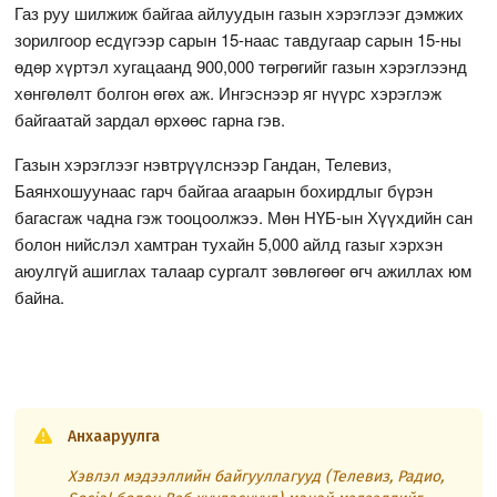
Газ руу шилжиж байгаа айлуудын газын хэрэглээг дэмжих
зорилгоор есдүгээр сарын 15-наас тавдугаар сарын 15-ны
өдөр хүртэл хугацаанд 900,000 төгрөгийг газын хэрэглээнд
хөнгөлөлт болгон өгөх аж. Ингэснээр яг нүүрс хэрэглэж
байгаатай зардал өрхөөс гарна гэв.
Газын хэрэглээг нэвтрүүлснээр Гандан, Телевиз,
Баянхошуунаас гарч байгаа агаарын бохирдлыг бүрэн
багасгаж чадна гэж тооцоолжээ. Мөн НҮБ-ын Хүүхдийн сан
болон нийслэл хамтран тухайн 5,000 айлд газыг хэрхэн
аюулгүй ашиглах талаар сургалт зөвлөгөөг өгч ажиллах юм
байна.
Анхааруулга
Хэвлэл мэдээллийн байгууллагууд (Телевиз, Радио,