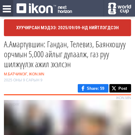
ХУУЧИРСАН МЭДЭЭ: 2025/09/09-НД НИЙТЛЭГДСЭН
А.Амартүвшин: Гандан, Телевиз, Баянхошуу
орчмын 5,000 айлыг дулаалж, газ руу
шилжүүлэх ажил эхэлсэн
М.БАТЧИМЭГ, IKON.MN
2025 ОНЫ 9 САРЫН 9
Share
: 59
Post
IKON.MN