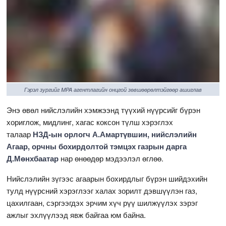
Гэрэл зургийг MPA агентлагийн онцгой зөвшөөрөлтэйгөөр ашиглав
Энэ өвөл нийслэлийн хэмжээнд түүхий нүүрсийг бүрэн
хориглож, мидлинг, хагас коксон түлш хэрэглэх
талаар
НЗД-ын орлогч А.Амартүвшин, нийслэлийн
Агаар, орчны бохирдолтой тэмцэх газрын дарга
Д.Мөнхбаатар
нар өнөөдөр мэдээлэл өглөө.
Нийслэлийн зүгээс агаарын бохирдлыг бүрэн шийдэхийн
тулд нүүрсний хэрэглээг халах зорилт дэвшүүлэн газ,
цахилгаан, сэргээгдэх эрчим хүч рүү шилжүүлэх зэрэг
ажлыг эхлүүлээд явж байгаа юм байна.