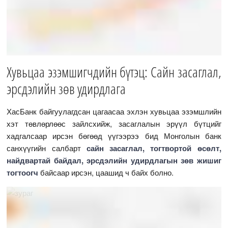
Хувьцаа эзэмшигчдийн бүтэц: Сайн засаглал,
эрсдэлийн зөв удирдлага
ХасБанк байгуулагдсан цагаасаа эхлэн хувьцаа эзэмшлийн
хэт төвлөрлөөс зайлсхийж, засаглалын эрүүл бүтцийг
хадгалсаар ирсэн бөгөөд үүгээрээ бид Монголын банк
санхүүгийн салбарт
сайн засаглал, тогтвортой өсөлт,
найдвартай байдал, эрсдэлийн удирдлагын зөв жишиг
тогтоогч
байсаар ирсэн, цаашид ч байх болно.