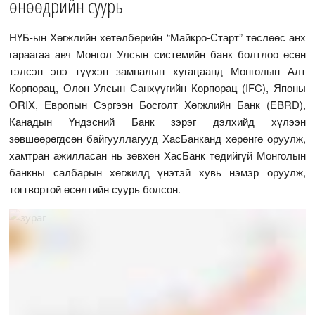
өнөөдрийн суурь
НҮБ-ын Хөгжлийн хөтөлбөрийн “Майкро-Старт” төслөөс анх
гараагаа авч Монгол Улсын системийн банк болтлоо өсөн
тэлсэн энэ түүхэн замналын хугацаанд Монголын Алт
Корпорац, Олон Улсын Санхүүгийн Корпорац (IFC), Японы
ORIX, Европын Сэргээн Босголт Хөгжлийн Банк (EBRD),
Канадын Үндэсний Банк зэрэг дэлхийд хүлээн
зөвшөөрөгдсөн байгууллагууд ХасБанканд хөрөнгө оруулж,
хамтран ажилласан нь зөвхөн ХасБанк төдийгүй Монголын
банкны салбарын хөгжилд үнэтэй хувь нэмэр оруулж,
тогтвортой өсөлтийн суурь болсон.