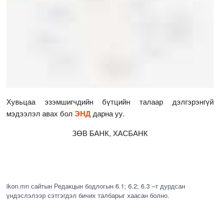
Хувьцаа эзэмшигчдийн бүтцийн талаар дэлгэрэнгүй
мэдээлэл авах бол
ЭНД
дарна уу.
ЗӨВ БАНК, ХАСБАНК
ikon.mn сайтын Редакцын бодлогын 6.1; 6.2; 6.3 –т дурдсан
үндэслэлээр сэтгэгдэл бичих талбарыг хаасан болно.