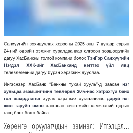
Санхүүгийн зохицуулах хорооны 2025 оны 7 дугаар сарын
24-ний өдрийн ээлжит хуралдаанаар олгосон зөвшөөрлийн
дагуу ХасБанкны толгой компани болох
ТэнГэр Санхүүгийн
Нэгдэл ХХК-ийг ХасБанканд нэгтгэх үйл явц
төлөвлөгөөний дагуу бүрэн хэрэгжиж дууслаа.
Ингэснээр ХасБанк “Банкны тухай хууль”-д заасан
нэг
хувьцаа эзэмшигчийн төвлөрөл 20%-иас хэтрэхгүй байх
гол шаардлагыг
хууль хэрэгжих хугацаанаас
даруй нэг
жил гаруйн өмнө
хангасан системийн хэмжээний цорын
ганц банк болж байна.
Хөрөнгө оруулагчдын замнал: Итгэлцэл...