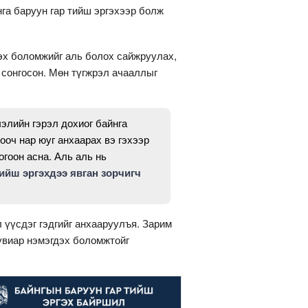
га баруун гар тийш эргэхээр болж
эх боломжийг аль болох сайжруулах,
 сонгосон. Мөн түгжрэл ачааллыг
элийн гэрэл дохиог байнга
ооч нар юуг анхаарах вэ гэхээр
огоон асна. Аль аль нь
ийш эргэхдээ явган зорчигч
 үүсдэг гэдгийг анхааруулъя. Зарим
увиар нэмэгдэх боломжтойг