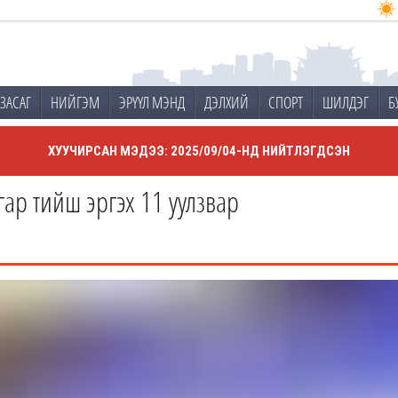
ЗАСАГ
НИЙГЭМ
ЭРҮҮЛ МЭНД
ДЭЛХИЙ
СПОРТ
ШИЛДЭГ
Б
ХУУЧИРСАН МЭДЭЭ: 2025/09/04-НД НИЙТЛЭГДСЭН
ар тийш эргэх 11 уулзвар