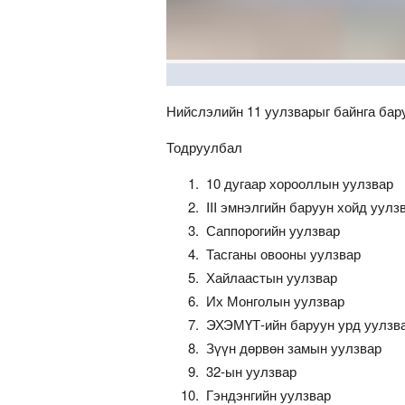
Нийслэлийн 11 уулзварыг байнга бару
Тодруулбал
10 дугаар хорооллын уулзвар
III эмнэлгийн баруун хойд уулз
Саппорогийн уулзвар
Тасганы овооны уулзвар
Хайлаастын уулзвар
Их Монголын уулзвар
ЭХЭМҮТ-ийн баруун урд уулзв
Зүүн дөрвөн замын уулзвар
32-ын уулзвар
Гэндэнгийн уулзвар