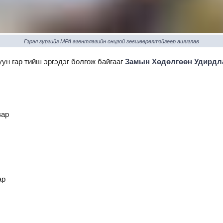
Гэрэл зургийг MPA агентлагийн онцгой зөвшөөрөлтэйгөөр ашиглав
ун гар тийш эргэдэг болгож байгааг
Замын Хөдөлгөөн Удирдла
вар
ар