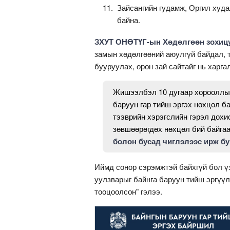
Зайсангийн гудамж, Оргил худа
байна.
ЗХУТ ОНӨТҮГ-ын Хөдөлгөөн зохицу
замын хөдөлгөөний аюулгүй байдал, т
бууруулах, орон зай сайтайг нь харга
Жишээлбэл 10 дугаар хорооллын 
баруун гар тийш эргэх нөхцөл ба
тээврийн хэрэгслийн гэрэл дохио
зөвшөөрөгдөх нөхцөл бий байга
болон бусад чиглэлээс ирж бу
Иймд сонор сэрэмжтэй байхгүй бол үз
уулзварыг байнга баруун тийш эргүү
тооцоолсон" гэлээ.