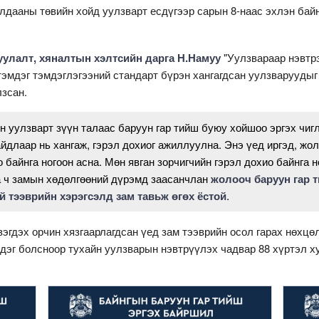
лдааны төвийн хойд уулзварт есдүгээр сарын 8-наас эхлэн байн
улалт, хяналтын хэлтсийн дарга Н.Намуу
"Уулзвараар нэвтр
эмдэг тэмдэглэгээний стандарт бүрэн хангагдсан уулзваруудыг
лзсан.
уулзварт зүүн талаас баруун гар тийш буюу хойшоо эргэх чигл
йдлаар нь хангаж, гэрэл дохиог ажиллуулна. Энэ үед иргэд, жол
 байнга ногоон асна. Мөн явган зорчигчийн гэрэл дохио байнга н
а ч замын хөдөлгөөний дүрэмд заасанчлан
жолооч баруун гар т
й тээврийн хэрэгсэлд зам тавьж өгөх ёстой
.
эгдэх орчин хязгаарлагдсан үед зам тээврийн осол гарах нөхцөл
лдэг болсноор тухайн уулзварын нэвтрүүлэх чадвар 88 хүртэл х