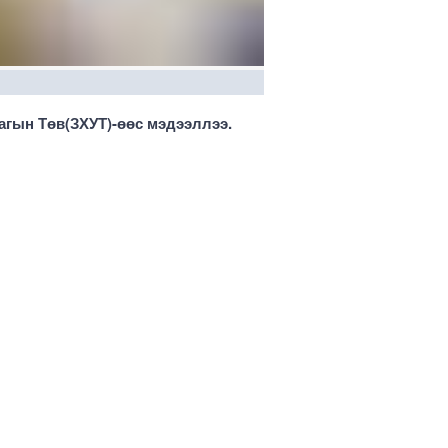
гын Төв(ЗХУТ)-өөс мэдээллээ.