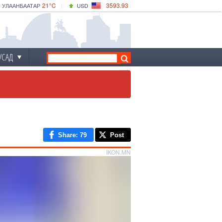
21°C
3593.93
УЛААНБААТАР
USD
|
24°C
ДАРХАН
532.39
CNY
21°C
ЭРДЭНЭТ
4149.01
EUR
УСАД
Share
: 79
Post
IKON.MN