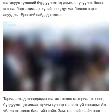
шатахуун түлшний бүрдүүлэлтэд дэмжлэг үзүүлэх болон
энэ салбарт ажиллах хүний нөөц дутмаг болсон зэрэг
асуудлыг Ерөнхий сайдад хэлжээ.
Тариалалтад шаардагдах шатах тослох материалын нөөц
бүрдүүлж цахилгаан эрчим хүчээр тасралтгүй хангахыг Аж
үйлдвэр, эрдэс баялгийн сайд, Зам, тээврийн сайд нарт