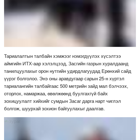
Тариалалтын талбайн хэмжээг нэмэгдүүлэх хүсэлтээ
аймгийн ИТХ-аар хэлэлцээд, Засгийн газрын хуралдаанд
танилцуулахыг орон нутгийн удирдлагуудад Ерөнхий сайд
үүрэг болголоо. Энэ оны аравдугаар сарын 25-н хүртэл
тариалангийн талбайгаас 500 метрийн зайд мал бэлчээх,
оторлох, намаржаа, өвөлжөөнд буулгахгүй байх
зохицуулалт хийхийг сумдын Засаг дарга нарт чиглэл
болгож, шуурхай зохион байгуулахыг даалгав.