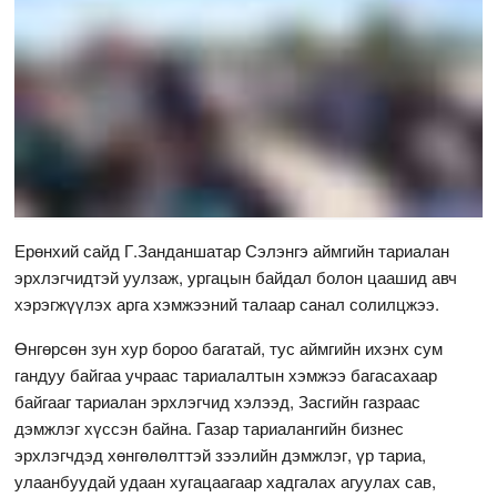
Ерөнхий сайд Г.Занданшатар Сэлэнгэ аймгийн тариалан
эрхлэгчидтэй уулзаж, ургацын байдал болон цаашид авч
хэрэгжүүлэх арга хэмжээний талаар санал солилцжээ.
Өнгөрсөн зун хур бороо багатай, тус аймгийн ихэнх сум
гандуу байгаа учраас тариалалтын хэмжээ багасахаар
байгааг тариалан эрхлэгчид хэлээд, Засгийн газраас
дэмжлэг хүссэн байна. Газар тариалангийн бизнес
эрхлэгчдэд хөнгөлөлттэй зээлийн дэмжлэг, үр тариа,
улаанбуудай удаан хугацаагаар хадгалах агуулах сав,