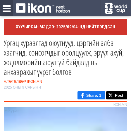
ХУУЧИРСАН МЭДЭЭ: 2025/09/04-НД НИЙТЛЭГДСЭН
Ургац хураалтад оюутнууд, цэргийн алба
хаагчид, сонсогчдыг оролцуулж, эрүүл ахуй,
хөдөлмөрийн аюулгүй байдалд нь
анхаарахыг үүрэг болгов
А.ТӨГӨЛДӨР, IKON.MN
2025 ОНЫ 9 САРЫН 4
Share
: 1
Post
IKON.MN