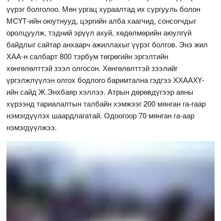
үүрэг болголоо. Мөн ургац хураалтад их сургууль болон
МСҮТ-ийн оюутнууд, цэргийн алба хаагчид, сонсогчдыг
оролцуулж, тэдний эрүүл ахуй, хөдөлмөрийн аюулгүй
байдлыг сайтар анхаарч ажиллахыг үүрэг болгов. Энэ жил
ХАА-н салбарт 800 тэрбум төгрөгийн эргэлтийн
хөнгөлөлттэй зээл олгосон. Хөнгөлөлттэй зээлийг
үргэлжлүүлэн олгох бодлого баримтална гэдгээ ХХААХҮ-
ийн сайд Ж.Энхбаяр хэллээ. Атрын дөрөвдүгээр аяны
хүрээнд тариалалтын талбайн хэмжээг 200 мянган га-гаар
нэмэгдүүлэх шаардлагатай. Одоогоор 70 мянган га-аар
нэмэгдүүлжээ.