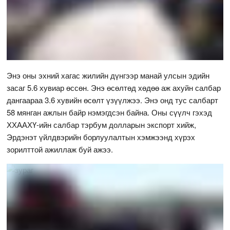
Энэ оны эхний хагас жилийн дүнгээр манай улсын эдийн
засаг 5.6 хувиар өссөн. Энэ өсөлтөд хөдөө аж ахуйн салбар
дангаараа 3.6 хувийн өсөлт үзүүлжээ. Энэ онд тус салбарт
58 мянган ажлын байр нэмэгдсэн байна. Оны сүүлч гэхэд
ХХААХҮ-ийн салбар тэрбум долларын экспорт хийж,
Эрдэнэт үйлдвэрийн борлуулалтын хэмжээнд хүрэх
зорилттой ажиллаж буй ажээ.