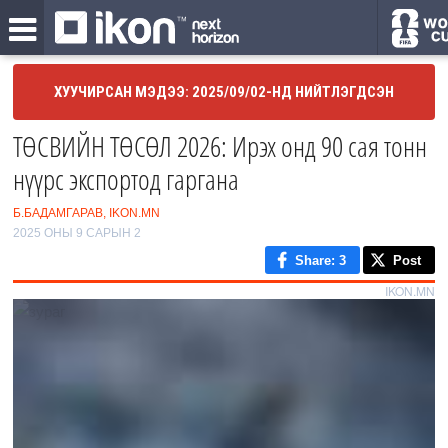
ХУУЧИРСАН МЭДЭЭ: 2025/09/02-НД НИЙТЛЭГДСЭН
ТӨСВИЙН ТӨСӨЛ 2026: Ирэх онд 90 сая тонн
нүүрс экспортод гаргана
Б.БАДАМГАРАВ, IKON.MN
2025 ОНЫ 9 САРЫН 2
Share
: 3
Post
IKON.MN