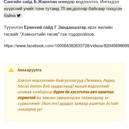
Сангийн сайд Б.Жавхлан
өнөөдөр мэдээллээ. Ингэхдээ
нүүрсний үнийг тонн тутамд 70 ам.доллар байхаар тооцсон
байна
.
Түүнчлэн
Ерөнхий сайд Г.Занданшатар
ирэх жилийн
төсвийг "Хэмнэлтийн төсөв" гэж тодорхойлов.
https://www.facebook.com/100064382633728/videos/8204569869
Анхааруулга
Хэвлэл мэдээллийн байгууллагууд (Телевиз, Радио,
Social болон Вэб хуудаснууд) манай мэдээллийг
аливаа хэлбэрээр
бүрэн ба хэсэгчлэн авч ашиглах
хориотой
ба зөвхөн зөвшилцсөн тохиолдолд эх
сурвалжийг (ikon.mn) дурдах замаар ашиглах ёстойг
анхаарна уу!