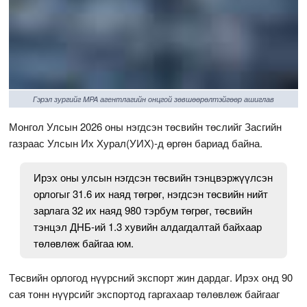
Гэрэл зургийг MPA агентлагийн онцгой зөвшөөрөлтэйгөөр ашиглав
Монгол Улсын 2026 оны нэгдсэн төсвийн төслийг Засгийн
газраас Улсын Их Хурал(УИХ)-д өргөн бариад байна.
Ирэх оны улсын нэгдсэн төсвийн тэнцвэржүүлсэн
орлогыг 31.6 их наяд төгрөг, нэгдсэн төсвийн нийт
зарлага 32 их наяд 980 тэрбум төгрөг, төсвийн
тэнцэл ДНБ-ий 1.3 хувийн алдагдалтай байхаар
төлөвлөж байгаа юм.
Төсвийн орлогод нүүрсний экспорт жин дардаг. Ирэх онд 90
сая тонн нүүрсийг экспортод гаргахаар төлөвлөж байгааг