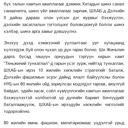
бүх талын хамтын ажиллагааг дэмжих Хятадын шинэ санал
санаачилга, шинэ үйл ажиллагааг зарлаж, ШХАБ-д Дэлхийн
II дайны дараах олон улсын дэг журмыг бэхжүүлэх,
дэлхийн засаглалын тогтолцоог боловсронгуй болгох шинэ
хэлбэр, шинэ арга замыг дэвшүүлнэ.
Энэхүү дээд хэмжээний уулзалтаас урт хугацаанд
хүлээгдэж буй олон чухал үр дүн гарах болно. Ши Жиньпин
дарга бусад гишүүн орнуудын тэргүүн нарын хамт
“Тяньжиний тунхаглал”-д гарын үсэг зурж, нийтэд тунхаглан,
ШХАБ-ын ирэх 10 жилийн хөгжлийн стратегийг баталж,
Дэлхийн фашизмын эсрэг дайнд ялалт байгуулсны болон
НҮБ-ын 80 жилийн ойд зориулсан мэдэгдэл гаргаж, аюулгүй
байдал, эдийн засаг, соёл хүмүүнлэгийн хамтын ажиллагааг
бэхжүүлэхтэй холбоотой үр дүнгийн баримт бичгүүдийг
баталгаажуулж, ШХАБ-ын ирээдүйн хөгжлийн чиглэлийг
тодорхойлно.
80 жилийн өмнө, фашизм, милитаризмаас үүдэлтэй урьд