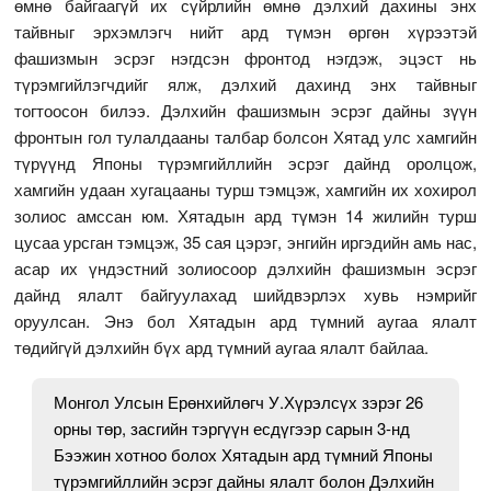
өмнө байгаагүй их сүйрлийн өмнө дэлхий дахины энх
тайвныг эрхэмлэгч нийт ард түмэн өргөн хүрээтэй
фашизмын эсрэг нэгдсэн фронтод нэгдэж, эцэст нь
түрэмгийлэгчдийг ялж, дэлхий дахинд энх тайвныг
тогтоосон билээ. Дэлхийн фашизмын эсрэг дайны зүүн
фронтын гол тулалдааны талбар болсон Хятад улс хамгийн
түрүүнд Японы түрэмгийллийн эсрэг дайнд оролцож,
хамгийн удаан хугацааны турш тэмцэж, хамгийн их хохирол
золиос амссан юм. Хятадын ард түмэн 14 жилийн турш
цусаа урсган тэмцэж, 35 сая цэрэг, энгийн иргэдийн амь нас,
асар их үндэстний золиосоор дэлхийн фашизмын эсрэг
дайнд ялалт байгуулахад шийдвэрлэх хувь нэмрийг
оруулсан. Энэ бол Хятадын ард түмний аугаа ялалт
төдийгүй дэлхийн бүх ард түмний аугаа ялалт байлаа.
Монгол Улсын Ерөнхийлөгч У.Хүрэлсүх зэрэг 26
орны төр, засгийн тэргүүн есдүгээр сарын 3-нд
Бээжин хотноо болох Хятадын ард түмний Японы
түрэмгийллийн эсрэг дайны ялалт болон Дэлхийн