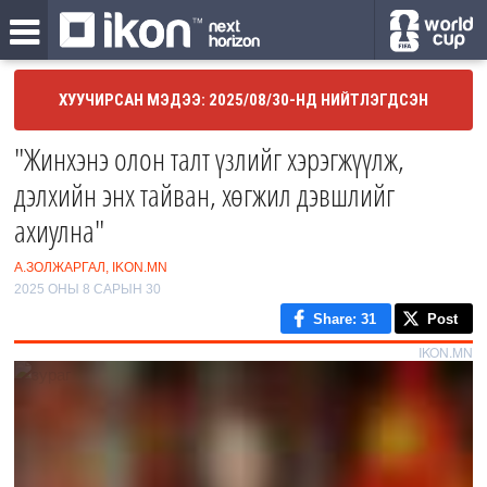
ХУУЧИРСАН МЭДЭЭ: 2025/08/30-НД НИЙТЛЭГДСЭН
"Жинхэнэ олон талт үзлийг хэрэгжүүлж,
дэлхийн энх тайван, хөгжил дэвшлийг
ахиулна"
А.ЗОЛЖАРГАЛ, IKON.MN
2025 ОНЫ 8 САРЫН 30
Share
: 31
Post
IKON.MN