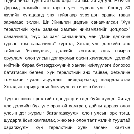
төдий чинээ тууштай байх хэрэгтэй юм. Хятад улс НҮБ-ын
Дүрэмд хамгийн анх гарын үсэг зурсан улс бөгөөд 80
жилийн хугацаанд энх тайвнаар зэрэгцэн орших таван
зарчмаас эхлэн, Ши Жиньпин даргын санаачилсан “Хүн
төрөлхтний хувь заяаны хамтын нийгэмлэгийг цогцлоох”
санаачилга, “Бүс ба зам” санаачилга, мөн “Даян дэлхийн
гурван том санаачилга” хүртэл, Хятад улс дэлхийн энх
тайвныг бэхжүүлэгч, дэлхийн хөгжилд хувь нэмрээ
оруулагч, олон улсын дэг журмыг сахин хамгаалагч, дэлхий
нийтийн бараа бүтээгдэхүүнийг ханган нийлүүлэгч болохоо
бататгасан бөгөөд, хүн төрөлхтний энх тайван, хөгжлийн
томоохон чухал асуудлыг шийдвэрлэхэд шаардлагатай
Хятадын хариуцлагыг биелүүлсээр ирсэн билээ.
Түүхэн шинэ эргэлтийн цэг дээр ирээд буйн хувьд, Хятад
улс дэлхийн бүх улс оронтой хамтран, дайны дараах олон
улсын дэг журмыг баталгаажуулж, олон улсын эрх тэгш,
шударга ёсыг хамгаалах, жинхэнэ олон талт үзлийг тууштай
хэрэгжүүлж, хүн төрөлхтний хувь заяаны хамтын