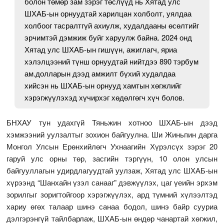
болон төмөр зам зэрэг төслүүд нь Хятад улс
ШХАБ-ын орнуудтай харилцан холболт, уялдаа
холбоог тасралтгүй ахиулж, худалдааны өсөлтийг
эрчимтэй дэмжиж буйг харуулж байна. 2024 онд
Хятад улс ШХАБ-ын гишүүн, ажиглагч, яриа
хэлэлцээний түнш орнуудтай нийтдээ 890 тэрбум
ам.долларын дээд амжилт бүхий худалдаа
хийсэн нь ШХАБ-ын орнууд хамтын хөгжлийг
хэрэгжүүлэхэд хүчирхэг хөдөлгөгч хүч болов.
БНХАУ тун удахгүй Тяньжин хотноо ШХАБ-ын дээд
хэмжээний уулзалтыг зохион байгуулна. Ши Жиньпин дарга
Монгол Улсын Ерөнхийлөгч Ухнаагийн Хүрэлсүх зэрэг 20
гаруй улс орны төр, засгийн тэргүүн, 10 олон улсын
байгууллагын удирдлагуудтай уулзаж, Хятад улс ШХАБ-ын
хүрээнд “Шанхайн үзэл санааг” дэвжүүлэх, цаг үеийн эрхэм
зорилгыг зоригтойгоор хэрэгжүүлэх, ард түмний хүлээлтэд
хариу өгөх талаар шинэ санаа бодол, шинэ байр сууриа
дэлгэрэнгүй тайлбарлаж, ШХАБ-ын өндөр чанартай хөгжил,