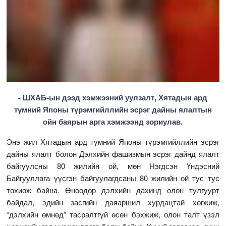
- ШХАБ-ын дээд хэмжээний уулзалт, Хятадын ард
түмний Японы түрэмгийллийн эсрэг дайны ялалтын
ойн баярын арга хэмжээнд зориулав.
Энэ жил Хятадын ард түмний Японы түрэмгийллийн эсрэг
дайны ялалт болон Дэлхийн фашизмын эсрэг дайнд ялалт
байгуулсны 80 жилийн ой, мөн Нэгдсэн Үндэсний
Байгууллага үүсгэн байгуулагдсаны 80 жилийн ой тус тус
тохиож байна. Өнөөдөр дэлхийн дахинд олон тулгуурт
байдал, эдийн засгийн даяаршил хурдацтай хөгжиж,
“дэлхийн өмнөд” тасралтгүй өсөн бэхжиж, олон талт үзэл