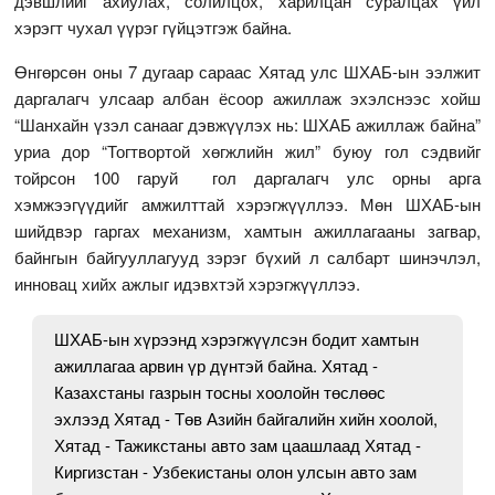
дэвшлийг ахиулах, солилцох, харилцан суралцах үйл
хэрэгт чухал үүрэг гүйцэтгэж байна.
Өнгөрсөн оны 7 дугаар сараас Хятад улс ШХАБ-ын ээлжит
даргалагч улсаар албан ёсоор ажиллаж эхэлснээс хойш
“Шанхайн үзэл санааг дэвжүүлэх нь: ШХАБ ажиллаж байна”
уриа дор “Тогтвортой хөгжлийн жил” буюу гол сэдвийг
тойрсон 100 гаруй гол даргалагч улс орны арга
хэмжээгүүдийг амжилттай хэрэгжүүллээ. Мөн ШХАБ-ын
шийдвэр гаргах механизм, хамтын ажиллагааны загвар,
байнгын байгууллагууд зэрэг бүхий л салбарт шинэчлэл,
инновац хийх ажлыг идэвхтэй хэрэгжүүллээ.
ШХАБ-ын хүрээнд хэрэгжүүлсэн бодит хамтын
ажиллагаа арвин үр дүнтэй байна. Хятад -
Казахстаны газрын тосны хоолойн төслөөс
эхлээд Хятад - Төв Азийн байгалийн хийн хоолой,
Хятад - Тажикстаны авто зам цаашлаад Хятад -
Киргизстан - Узбекистаны олон улсын авто зам