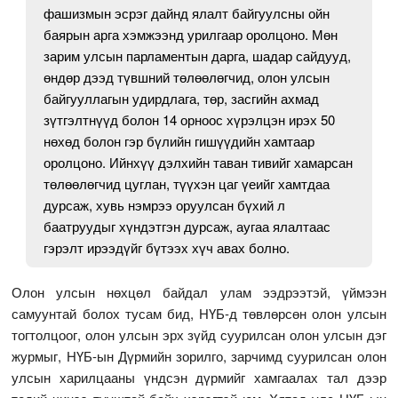
фашизмын эсрэг дайнд ялалт байгуулсны ойн
баярын арга хэмжээнд урилгаар оролцоно. Мөн
зарим улсын парламентын дарга, шадар сайдууд,
өндөр дээд түвшний төлөөлөгчид, олон улсын
байгууллагын удирдлага, төр, засгийн ахмад
зүтгэлтнүүд болон 14 орноос хүрэлцэн ирэх 50
нөхөд болон гэр бүлийн гишүүдийн хамтаар
оролцоно. Ийнхүү дэлхийн таван тивийг хамарсан
төлөөлөгчид цуглан, түүхэн цаг үеийг хамтдаа
дурсаж, хувь нэмрээ оруулсан бүхий л
баатруудыг хүндэтгэн дурсаж, аугаа ялалтаас
гэрэлт ирээдүйг бүтээх хүч авах болно.
Олон улсын нөхцөл байдал улам ээдрээтэй, үймээн
самуунтай болох тусам бид, НҮБ-д төвлөрсөн олон улсын
тогтолцоог, олон улсын эрх зүйд суурилсан олон улсын дэг
журмыг, НҮБ-ын Дүрмийн зорилго, зарчимд суурилсан олон
улсын харилцааны үндсэн дүрмийг хамгаалах тал дээр