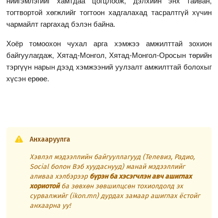
нийгэмлэгийг хамтдаа цогцлоож, дэлхийн энх тайван,
тогтвортой хөгжлийг тогтоон хадгалахад тасралтгүй хүчин
чармайлт гаргахад бэлэн байна.
Хоёр томоохон чухал арга хэмжээ амжилттай зохион
байгуулагдаж, Хятад-Монгол, Хятад-Монгол-Оросын төрийн
тэргүүн нарын дээд хэмжээний уулзалт амжилттай болохыг
хүсэн ерөөе.
Анхааруулга
Хэвлэл мэдээллийн байгууллагууд (Телевиз, Радио,
Social болон Вэб хуудаснууд) манай мэдээллийг
аливаа хэлбэрээр
бүрэн ба хэсэгчлэн авч ашиглах
хориотой
ба зөвхөн зөвшилцсөн тохиолдолд эх
сурвалжийг (ikon.mn) дурдах замаар ашиглах ёстойг
анхаарна уу!