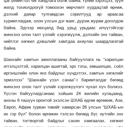
цаг үеийн гол чиг хандлага болж байна. Үүний зэрэгцээ, зуун
жилд тохиолдоогүй томоохон өөрчлөлт хурдацтай өрнөж,
дэлхий даяар тулгамдсан сорилтууд ар араасаа
хуримтлагдаж, олон улсын дэг жаяг, дүрэм журам доголдож
байна. Эдгээр нөхцөлд бид урьд урьдаас илүүтэйгээр
жинхэнэ олон талт үзлийг хэрэгжүүлж, дэлхийн энх тайван,
нийтлэг хөгжил дэвшлийг хамтдаа ахиулах шаардлагатай
байна.
Шанхайн хамтын ажиллагааны байгууллага нь “харилцан
итгэлцэлтэй, харилцан ашигтай, эрх тэгш, зөвшилцөх, соёл
иргэншлийн олон янз байдлыг хүндэтгэх, хамтын хөгжлийг
эрмэлзэх” “Шанхайн үзэл санаа”-г баримталдаг бөгөөд
жинхэнэ олон талт үзлийг хэрэгжүүлэгч чухал хүч болжээ.
Үүсгэн байгуулагдсанаас хойших 24 жилийн хугацаанд,
анхны 6 гишүүн оронтой эхэлсэн ШХАБ өдгөө өргөжиж, Ази,
Европ, Африк гурван тивийг хамарсан 26 улсын “ШХАБ-ын
их гэр бүл” болон өргөжин тэлсэн бөгөөд бүс нутгийн энх
тайван, тогтвортой байдлыг сахин хамгаалах, хөгжил