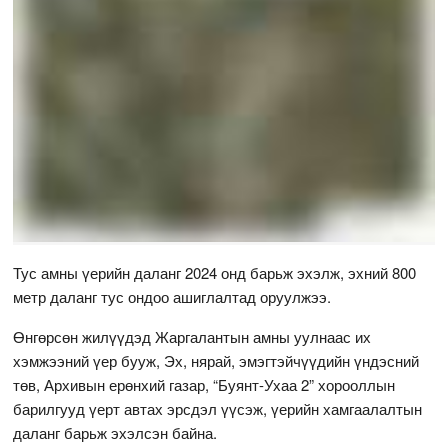
Тус амны үерийн даланг 2024 онд барьж эхэлж, эхний 800
метр даланг тус ондоо ашиглалтад оруулжээ.
Өнгөрсөн жилүүдэд Жаргалантын амны уулнаас их
хэмжээний үер бууж, Эх, нярай, эмэгтэйчүүдийн үндэсний
төв, Архивын ерөнхий газар, “Буянт-Ухаа 2” хорооллын
барилгууд үерт автах эрсдэл үүсэж, үерийн хамгаалалтын
даланг барьж эхэлсэн байна.