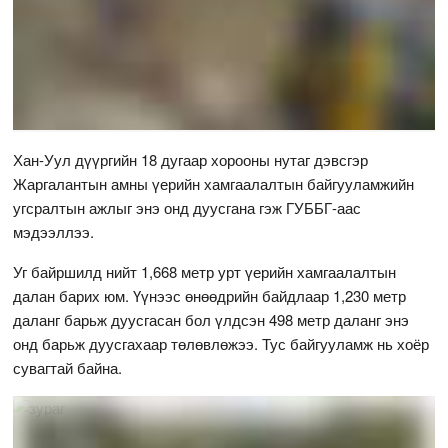
Хан-Уул дүүргийн 18 дугаар хорооны нутаг дэвсгэр
Жаргалантын амны үерийн хамгаалалтын байгууламжийн
угсралтын ажлыг энэ онд дуусгана гэж ГУББГ-аас
мэдээллээ.
Уг байршилд нийт 1,668 метр урт үерийн хамгаалалтын
далан барих юм. Үүнээс өнөөдрийн байдлаар 1,230 метр
даланг барьж дуусгасан бол үлдсэн 498 метр даланг энэ
онд барьж дуусгахаар төлөвлөжээ. Тус байгууламж нь хоёр
сувагтай байна.