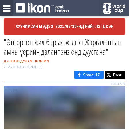
ХУУЧИРСАН МЭДЭЭ: 2025/08/30-НД НИЙТЛЭГДСЭН
"Өнгөрсөн жил барьж эхэлсэн Жаргалантын
амны үерийн даланг энэ онд дуусгана"
Д.ЯНЖИНДУЛАМ, IKON.MN
2025 ОНЫ 8 САРЫН 30
Share
: 17
Post
IKON.MN