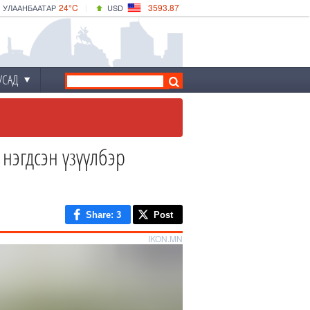
24°C
3593.87
УЛААНБААТАР
USD
|
25°C
ДАРХАН
532.66
CNY
22°C
ЭРДЭНЭТ
4141.04
EUR
УСАД
нэгдсэн үзүүлбэр
Share
: 3
Post
IKON.MN