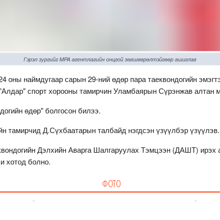
Гэрэл зургийг MPA агентлагийн онцгой зөвшөөрөлтэйгөөр ашиглав
24 оны наймдугаар сарын 29-ний өдөр пара таеквондогийн эмэгт
 "Алдар" спорт хорооны тамирчин Уламбаярын Сүрэнжав алтан м
догийн өдөр" болгосон билээ.
йн тамирчид Д.Сүхбаатарын талбайд нэгдсэн үзүүлбэр үзүүлэв.
квондогийн Дэлхийн Аварга Шалгаруулах Тэмцээн (ДАШТ) ирэх а
и хотод болно.
ФОТО