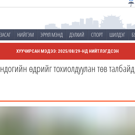
ЗАСАГ
НИЙГЭМ
ЭРҮҮЛ МЭНД
ДЭЛХИЙ
СПОРТ
ШИЛДЭГ
Б
ХУУЧИРСАН МЭДЭЭ: 2025/08/29-НД НИЙТЛЭГДСЭН
догийн өдрийг тохиолдуулан төв талбайд 