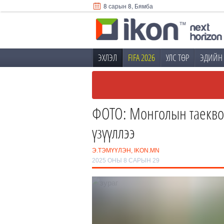
8 сарын 8, Бямба
ЭХЛЭЛ
FIFA 2026
УЛС ТӨР
ЭДИЙН 
ФОТО: Монголын таеквон
үзүүллээ
Э.ТЭМҮҮЛЭН, IKON.MN
2025 ОНЫ 8 САРЫН 29