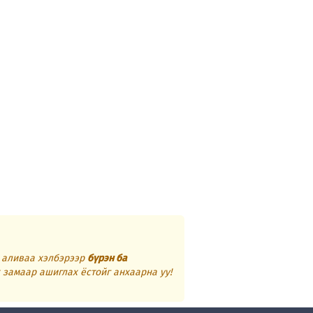
г аливаа хэлбэрээр
бүрэн ба
 замаар ашиглах ёстойг анхаарна уу!