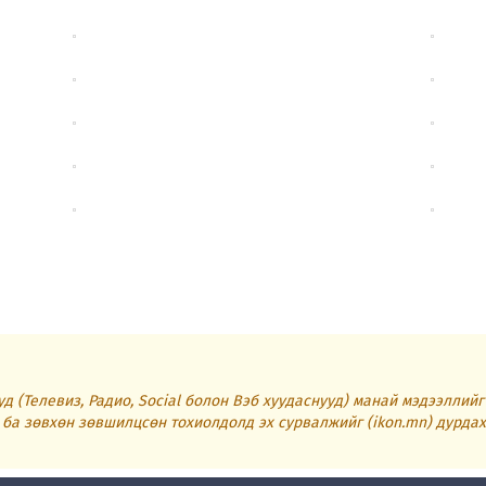
д (Телевиз, Радио, Social болон Вэб хуудаснууд) манай мэдээллий
ба зөвхөн зөвшилцсөн тохиолдолд эх сурвалжийг (ikon.mn) дурдах