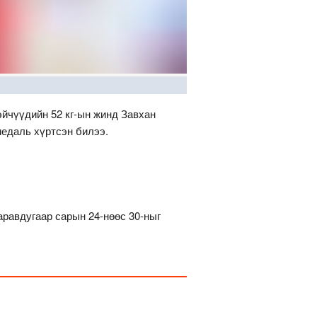
эйчүүдийн 52 кг-ын жинд Завхан
едаль хүртсэн билээ.
равдугаар сарын 24-нөөс 30-ныг