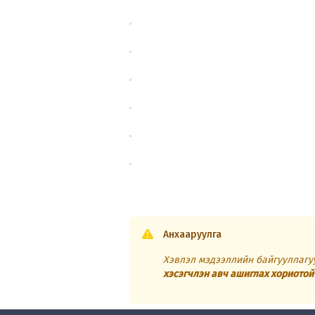
Анхааруулга
Хэвлэл мэдээллийн байгууллагуу
хэсэгчлэн авч ашиглах хориотой