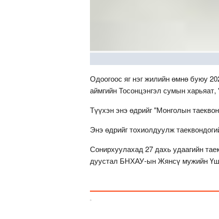
Одоогоос яг нэг жилийн өмнө буюу 20
аймгийн Тосонцэнгэл сумын харьяат,
Түүхэн энэ өдрийг "Монголын таеквон
Энэ өдрийг тохиолдуулж таеквондоги
Сонирхуулахад 27 дахь удаагийн тае
дуустал БНХАУ-ын Жянсү мужийн Үш