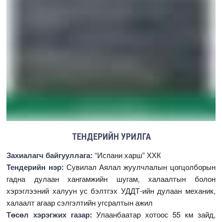
ТЕНДЕРИЙН УРИЛГА
Захиалагч байгууллага:
“Испани харш” ХХК
Тендерийн нэр:
Сувилал Аялал жуулчлалын цогцолборын
гадна дулаан хангамжийн шугам, халаалтын болон
хэрэглээний халуун ус бэлтгэх УДДТ-ийн дулаан механик,
халаалт агаар сэлгэлтийн угсралтын ажил
Төсөл хэрэгжих газар:
Улаанбаатар хотоос 55 км зайд,