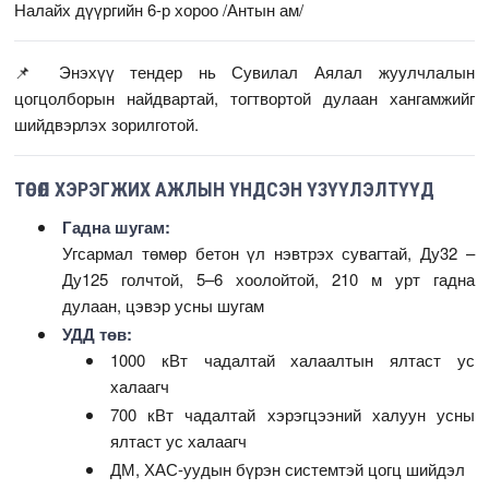
Налайх дүүргийн 6-р хороо /Антын ам/
📌 Энэхүү тендер нь Сувилал Аялал жуулчлалын
цогцолборын найдвартай, тогтвортой дулаан хангамжийг
шийдвэрлэх зорилготой.
ТӨСӨЛ ХЭРЭГЖИХ АЖЛЫН ҮНДСЭН ҮЗҮҮЛЭЛТҮҮД
Гадна шугам:
Угсармал төмөр бетон үл нэвтрэх сувагтай, Ду32 –
Ду125 голчтой, 5–6 хоолойтой, 210 м урт гадна
дулаан, цэвэр усны шугам
УДД төв:
1000 кВт чадалтай халаалтын ялтаст ус
халаагч
700 кВт чадалтай хэрэгцээний халуун усны
ялтаст ус халаагч
ДМ, ХАС-уудын бүрэн системтэй цогц шийдэл