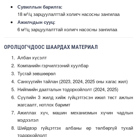
Сувиллын барилга:
18 м³/ц зарцуулалттай холигч насосны зангилаа
Ажилчдын сууц:
6 м³/ц зарцуулалттай холигч насосны зангилаа
ОРОЛЦОГЧДООС ШААРДАХ МАТЕРИАЛ
Албан хүсэлт
Компанийн гэрчилгээний хуулбар
Тусгай зөвшөөрөл
Санхүүгийн тайлан (2023, 2024, 2025 оны хагас жил)
Нийгмийн даатгалын тодорхойлолт (2024, 2025)
Сүүлийн 3 жилд хийж гүйцэтгэсэн ижил төст ажлын
жагсаалт, нотлох баримт
Ажиллах хүч, машин механизмын хүчин чадлын
мэдээлэл
Шийдвэр гүйцэтгэх албаны өр төлбөргүй тухай
тодорхойлолт