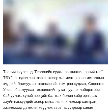
Төслийн хүрээнд "Геологийн судалгаа-шинжилгээний төв"
ТӨҮГ-ыг түшиглэн газрын ховор элемент, ховор металлын
хүдрийг баяжуулах технологийг хамтран судлах, Солонгос
Улсын баяжуулах технологийг нутагшуулах лаборатори
байгуулах, хүний нөөцийг бэлтгэх болон хоёр орны аж
ахуйн нэгжүүдийг ховор металлын чиглэлээр хамтран
ажиллахад дэмжлэг үзүүлэх зэрэг асуудлаар санал