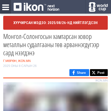
ХУУЧИРСАН МЭДЭЭ: 2025/08/26-НД НИЙТЛЭГДСЭН
Монгол-Солонгосын хамтарсан ховор
металлын судалгааны төв арваннэгдүгээр
сард нээгдэнэ
Г.МӨРӨН, IKON.MN
2025 ОНЫ 8 САРЫН 26
Share
Post
IKON.MN