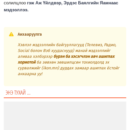
солилцлоо
гэж Аж Үйлдвэр, Эрдэс Баялгийн Яамнаас
мэдээллээ.
Анхааруулга
Хэвлэл мэдээллийн байгууллагууд (Телевиз, Радио,
Social болон Вэб хуудаснууд) манай мэдээллийг
аливаа хэлбэрээр
бүрэн ба хэсэгчлэн авч ашиглах
хориотой
ба зөвхөн зөвшилцсөн тохиолдолд эх
сурвалжийг (ikon.mn) дурдах замаар ашиглах ёстойг
анхаарна уу!
ЭНЭ ТУХАЙ ...