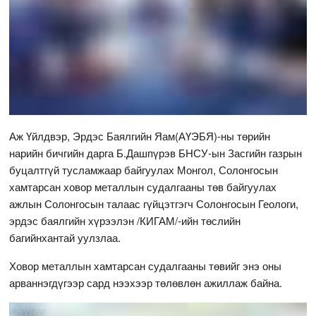
Аж Үйлдвэр, Эрдэс Баялгийн Яам(АҮЭБЯ)-ны төрийн
нарийн бичгийн дарга Б.Дашпүрэв БНСУ-ын Засгийн газрын
буцалтгүй тусламжаар байгуулах Монгол, Солонгосын
хамтарсан ховор металлын судалгааны төв байгуулах
ажлын Солонгосын талаас гүйцэтгэгч Солонгосын Геологи,
эрдэс баялгийн хүрээлэн /КИГАМ/-ийн төслийн
багийнхантай уулзлаа.
Ховор металлын хамтарсан судалгааны төвийг энэ оны
арваннэгдүгээр сард нээхээр төлөвлөн ажиллаж байна.