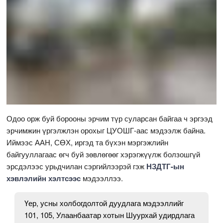
Одоо орж буй борооны эрчим түр суларсан байгаа ч эргээд
эрчимжин үргэлжлэн орохыг ЦУОШГ-аас мэдээлж байна.
Иймээс ААН, СӨХ, иргэд та бүхэн мэргэжлийн
байгууллагаас өгч буй зөвлөгөөг хэрэгжүүлж болзошгүй
эрсдэлээс урьдчилан сэргийлээрэй гэж
НЗДТГ-ын
хэвлэлийн хэлтсээс
мэдээллээ.
Үер, усны холбогдолтой дуудлага мэдээллийг
101, 105, Улаанбаатар хотын Шуурхай удирдлага