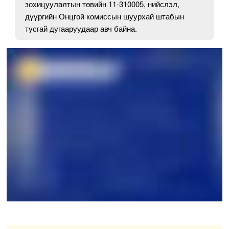
зохицуулалтын төвийн 11-310005, нийслэл,
дүүргийн Онцгой комиссын шуурхай штабын
тусгай дугааруудаар авч байна.