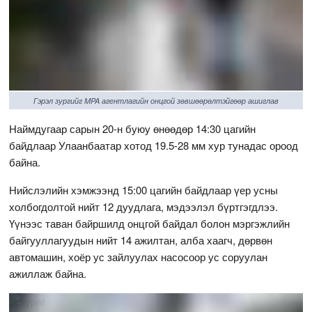
Гэрэл зургийг MPA агентлагийн онцгой зөвшөөрөлтэйгөөр ашиглав
Наймдугаар сарын 20-н буюу өнөөдөр 14:30 цагийн
байдлаар Улаанбаатар хотод 19.5-28 мм хур тунадас ороод
байна.
Нийслэлийн хэмжээнд 15:00 цагийн байдлаар үер усны
холбогдолтой нийт 12 дуудлага, мэдээлэл бүртгэгдлээ.
Үүнээс таван байршилд онцгой байдал болон мэргэжлийн
байгууллагуудын нийт 14 ажилтан, алба хаагч, дөрвөн
автомашин, хоёр ус зайлуулах насосоор ус соруулан
ажиллаж байна.