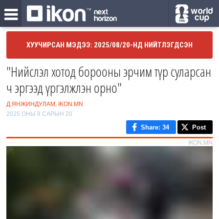
ХУУЧИРСАН МЭДЭЭ: 2025/08/20-НД НИЙТЛЭГДСЭН
"Нийслэл хотод борооны эрчим түр суларсан
ч эргээд үргэлжлэн орно"
Д.ЯНЖИНДУЛАМ, IKON.MN
2025 ОНЫ 8 САРЫН 20
Share
: 34
Post
IKON.MN