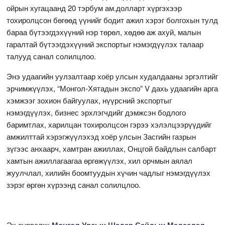
ойрын хугацаанд 20 тэрбум ам.долларт хүргэхээр
тохиролцсон бөгөөд үүнийг бодит ажил хэрэг болгохын тулд
бараа бүтээгдэхүүний нэр төрөл, хөдөө аж ахуй, малын
гаралтай бүтээгдэхүүний экспортыг нэмэгдүүлэх талаар
талууд санал солилцлоо.
Энэ удаагийн уулзалтаар хоёр улсын худалдааны эргэлтийг
эрчимжүүлэх, “Монгол-Хятадын экспо” V дахь удаагийн арга
хэмжээг зохион байгуулах, нүүрсний экспортыг
нэмэгдүүлэх, бизнес эрхлэгчдийг дэмжсэн бодлого
баримтлах, харилцан тохиролцсон гэрээ хэлэлцээрүүдийг
амжилттай хэрэгжүүлэхэд хоёр улсын Засгийн газрын
зүгээс анхаарч, хамтран ажиллах, Онцгой байдлын салбарт
хамтын ажиллагаагаа өргөжүүлэх, хил орчмын аялал
жуулчлал, хилийн боомтуудын хүчин чадлыг нэмэгдүүлэх
зэрэг өргөн хүрээнд санал солилцлоо.
Эх сурвалж: