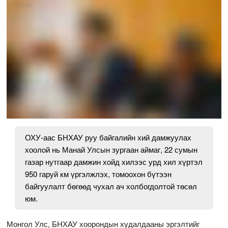
ОХУ-аас БНХАУ руу байгалийн хий дамжуулах
хоолой нь Манай Улсын зургаан аймаг, 22 сумын
газар нутгаар дамжин хойд хилээс урд хил хүртэл
950 гаруй км үргэлжлэх, томоохон бүтээн
байгуулалт бөгөөд чухал ач холбогдолтой төсөл
юм.
Монгол Улс, БНХАУ хоорондын худалдааны эргэлтийг