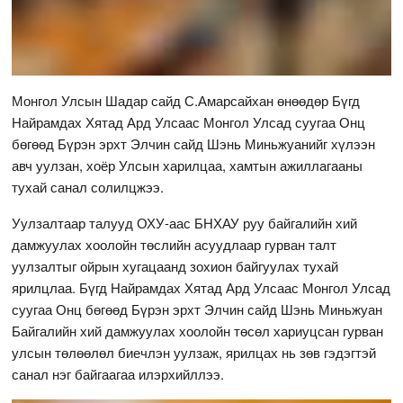
Монгол Улсын Шадар сайд С.Амарсайхан өнөөдөр Бүгд
Найрамдах Хятад Ард Улсаас Монгол Улсад суугаа Онц
бөгөөд Бүрэн эрхт Элчин сайд Шэнь Миньжуанийг хүлээн
авч уулзан, хоёр Улсын харилцаа, хамтын ажиллагааны
тухай санал солилцжээ.
Уулзалтаар талууд ОХУ-аас БНХАУ руу байгалийн хий
дамжуулах хоолойн төслийн асуудлаар гурван талт
уулзалтыг ойрын хугацаанд зохион байгуулах тухай
ярилцлаа. Бүгд Найрамдах Хятад Ард Улсаас Монгол Улсад
суугаа Онц бөгөөд Бүрэн эрхт Элчин сайд Шэнь Миньжуан
Байгалийн хий дамжуулах хоолойн төсөл хариуцсан гурван
улсын төлөөлөл биечлэн уулзаж, ярилцах нь зөв гэдэгтэй
санал нэг байгаагаа илэрхийллээ.