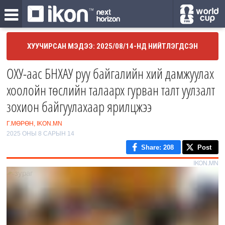
ХУУЧИРСАН МЭДЭЭ: 2025/08/14-НД НИЙТЛЭГДСЭН
ОХУ-аас БНХАУ руу байгалийн хий дамжуулах
хоолойн төслийн талаарх гурван талт уулзалт
зохион байгуулахаар ярилцжээ
Г.МӨРӨН, IKON.MN
2025 ОНЫ 8 САРЫН 14
Share
: 208
Post
IKON.MN