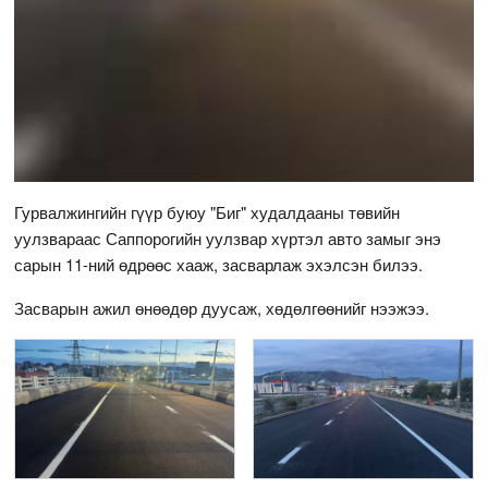
Гурвалжингийн гүүр буюу "Биг" худалдааны төвийн
уулзвараас Саппорогийн уулзвар хүртэл авто замыг энэ
сарын 11-ний өдрөөс хааж, засварлаж эхэлсэн билээ.
Засварын ажил өнөөдөр дуусаж, хөдөлгөөнийг нээжээ.