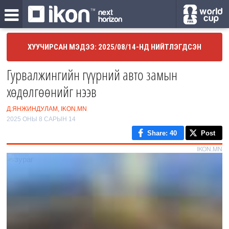
ХУУЧИРСАН МЭДЭЭ: 2025/08/14-НД НИЙТЛЭГДСЭН
Гурвалжингийн гүүрний авто замын
хөдөлгөөнийг нээв
Д.ЯНЖИНДУЛАМ, IKON.MN
2025 ОНЫ 8 САРЫН 14
Share
: 40
Post
IKON.MN