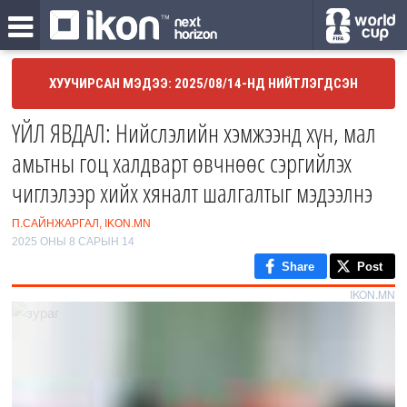
ХУУЧИРСАН МЭДЭЭ: 2025/08/14-НД НИЙТЛЭГДСЭН
ҮЙЛ ЯВДАЛ: Нийслэлийн хэмжээнд хүн, мал
амьтны гоц халдварт өвчнөөс сэргийлэх
чиглэлээр хийх хяналт шалгалтыг мэдээлнэ
П.САЙНЖАРГАЛ, IKON.MN
2025 ОНЫ 8 САРЫН 14
Share
Post
IKON.MN