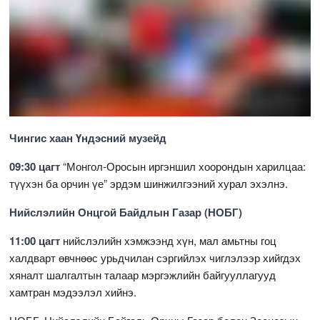
Чингис хаан Үндэсний музейд
09:30 цагт
“Монгол-Оросын иргэншил хоорондын харилцаа:
түүхэн ба орчин үе” эрдэм шинжилгээний хурал эхэлнэ.
Нийслэлийн Онцгой Байдлын Газар (НОБГ)
11:00 цагт
нийслэлийн хэмжээнд хүн, мал амьтны гоц
халдварт өвчнөөс урьдчилан сэргийлэх чиглэлээр хийгдэх
хяналт шалгалтын талаар мэргэжлийн байгууллагууд
хамтран мэдээлэл хийнэ.