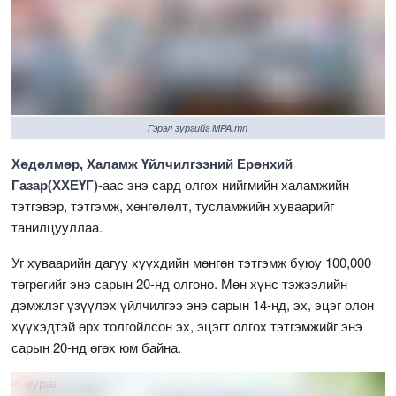
Гэрэл зургийг MPA.mn
Хөдөлмөр, Халамж Үйлчилгээний Ерөнхий
Газар(ХХЕҮГ)
-аас энэ сард олгох нийгмийн халамжийн
тэтгэвэр, тэтгэмж, хөнгөлөлт, тусламжийн хуваарийг
танилцууллаа.
Уг хуваарийн дагуу хүүхдийн мөнгөн тэтгэмж буюу 100,000
төгрөгийг энэ сарын 20-нд олгоно. Мөн хүнс тэжээлийн
дэмжлэг үзүүлэх үйлчилгээ энэ сарын 14-нд, эх, эцэг олон
хүүхэдтэй өрх толгойлсон эх, эцэгт олгох тэтгэмжийг энэ
сарын 20-нд өгөх юм байна.