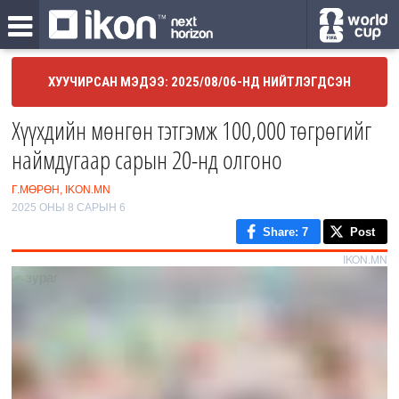
ХУУЧИРСАН МЭДЭЭ: 2025/08/06-НД НИЙТЛЭГДСЭН
Хүүхдийн мөнгөн тэтгэмж 100,000 төгрөгийг
наймдугаар сарын 20-нд олгоно
Г.МӨРӨН, IKON.MN
2025 ОНЫ 8 САРЫН 6
Share
: 7
Post
IKON.MN