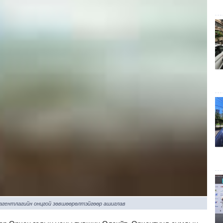
 агентлагийн онцгой зөвшөөрөлтэйгөөр ашиглав