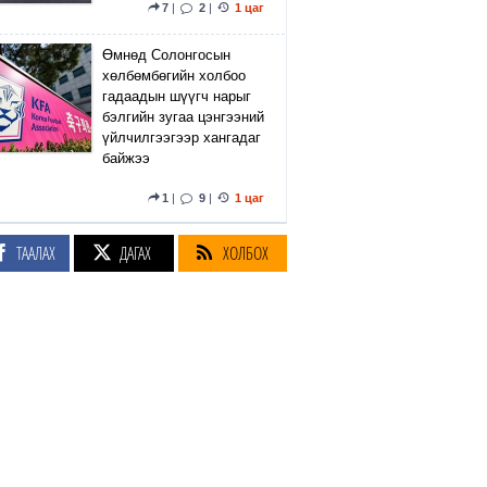
7
|
2
|
1 цаг
Өмнөд Солонгосын
хөлбөмбөгийн холбоо
гадаадын шүүгч нарыг
бэлгийн зугаа цэнгээний
үйлчилгээгээр хангадаг
байжээ
1
|
9
|
1 цаг
Ховд аймгийн Буянт
ТААЛАХ
ДАГАХ
ХОЛБОХ
сумын нутагт сураггүй
алга болсон 10 настай
охиныг ЭРЭН ХАЙЖ
БАЙНА
9
|
8
|
1 цаг
Тэтгэврийн нөөц
сангийн хөрөнгөнөөс
₮215.3 тэрбумыг
арилжааны дөрвөн