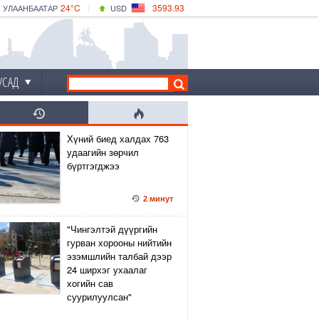
24°C
3593.93
УЛААНБААТАР
USD
|
28°C
ДАРХАН
532.39
CNY
24°C
ЭРДЭНЭТ
4149.01
EUR
УСАД
Хүний биед халдах 763
удаагийн зөрчил
бүртгэгджээ
2 минут
"Чингэлтэй дүүргийн
гурван хорооны нийтийн
эзэмшлийн талбай дээр
24 ширхэг ухаалаг
хогийн сав
суурилуулсан"