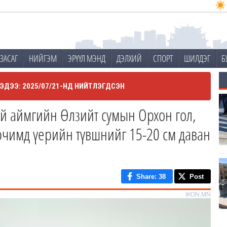
ЗАСАГ
НИЙГЭМ
ЭРҮҮЛ МЭНД
ДЭЛХИЙ
СПОРТ
ШИЛДЭГ
Б
ЭДЭЭ: 2025/07/21-НД НИЙТЛЭГДСЭН
й аймгийн Өлзийт сумын Орхон гол,
рчимд үерийн түвшнийг 15-20 см даван
Share
: 38
Post
IKON.MN