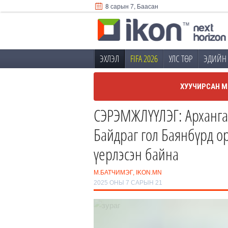
8 сарын 7, Баасан
ЭХЛЭЛ
FIFA 2026
УЛС ТӨР
ЭДИЙН 
ХУУЧИРСАН М
СЭРЭМЖЛҮҮЛЭГ: Арханга
Байдраг гол Баянбүрд о
үерлэсэн байна
М.БАТЧИМЭГ, IKON.MN
2025 ОНЫ 7 САРЫН 21