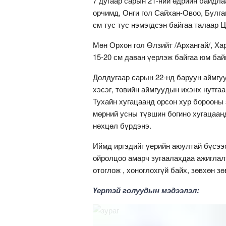
7 дугаар сарын 21-ний өдрийн байдл
орчимд, Онги гол Сайхан-Овоо, Булга
см тус тус нэмэгдсэн байгаа талаар 
Мөн Орхон гол Өлзийт /Архангай/, Ха
15-20 см даван үерлэж байгаа юм бай
Долдугаар сарын 22-нд баруун аймгуу
хэсэг, төвийн аймгуудын ихэнх нутгаа
Тухайн хугацаанд орсон хур борооны
мөрний усны түвшин богино хугацаанд
нөхцөл бүрдэнэ.
Иймд иргэдийг үерийн аюултай бүсээс
ойролцоо амарч зугаалахдаа ажиглалт
отоглож , хоноглохгүй байх, зөвхөн 
Үертэй голуудын мэдээлэл: