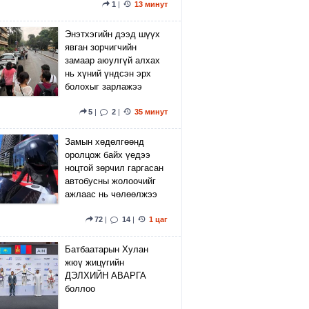
1
|
13 минут
Энэтхэгийн дээд шүүх
явган зорчигчийн
замаар аюулгүй алхах
нь хүний үндсэн эрх
болохыг зарлажээ
5
|
2
|
35 минут
Замын хөдөлгөөнд
оролцож байх үедээ
ноцтой зөрчил гаргасан
автобусны жолоочийг
ажлаас нь чөлөөлжээ
72
|
14
|
1 цаг
Батбаатарын Хулан
жюү жицүгийн
ДЭЛХИЙН АВАРГА
боллоо