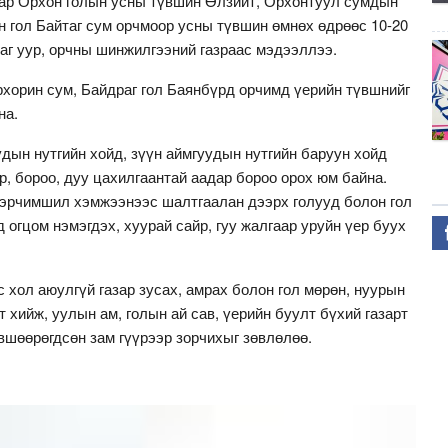
аар Орхон голын усны түвшин Өлзийт, Орхонтуул сумдын
н гол Байтаг сум орчмоор усны түвшин өмнөх өдрөөс 10-20
Цаг уур, орчны шинжилгээний газраас мэдээллээ.
рхорин сум, Байдраг гол Баянбүрд орчимд үерийн түвшнийг
на.
дын нутгийн хойд, зүүн аймгуудын нутгийн баруун хойд
р, бороо, дуу цахилгаантай аадар бороо орох юм байна.
 эрчимшил хэмжээнээс шалтгаалан дээрх голууд болон гол
 огцом нэмэгдэх, хуурай сайр, гуу жалгаар уруйн үер буух
 хол аюулгүй газар зусах, амрах болон гол мөрөн, нуурын
 хийж, уулын ам, голын ай сав, үерийн буулт бүхий газарт
зөвшөөрөгдсөн зам гүүрээр зорчихыг зөвлөлөө.