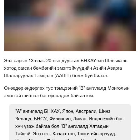
Энэ сарын 13-наас 20-ныг дуустал БНХАУ-ын Шэньжэнь
хотод сагсан бөмбөгийн эмэгтэйчүүдийн Азийн Аварга
Шалгаруулах Тэмцээн (ААШТ) болж буй билээ.
Өнөөдөр өндөрлөх тус тэмцээний "B" ангилалд Монголын
эмэгтэй шигшээ баг өрсөлдөж байгаа юм.
"A" ангилалд БНХАУ, Япон, Австрали, Шинэ
Зеланд, БНСУ, Филиппин, Ливан, Индонезийн баг
хүч үзэж байгаа бол "B" ангилалд Хятадын
Тайпэй, Энэтхэг, Казахстан, Таитигийн арлууд,