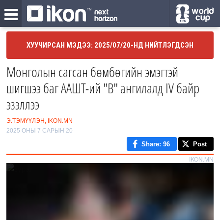
ХУУЧИРСАН МЭДЭЭ: 2025/07/20-НД НИЙТЛЭГДСЭН
Монголын сагсан бөмбөгийн эмэгтэй
шигшээ баг ААШТ-ий "B" ангилалд IV байр
эзэллээ
Э.ТЭМҮҮЛЭН, IKON.MN
2025 ОНЫ 7 САРЫН 20
Share
: 96
Post
IKON.MN