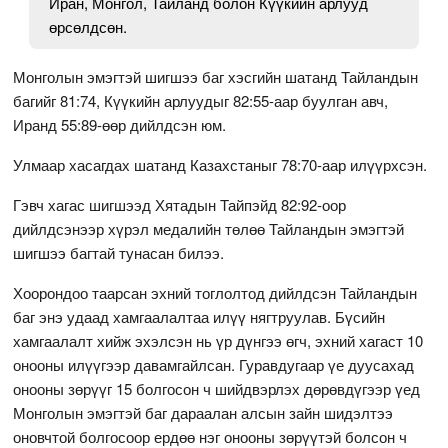
Иран, Монгол, Тайланд болон Күүкийн арлууд
өрсөлдсөн.
Монголын эмэгтэй шигшээ баг хэсгийн шатанд Тайландын
багийг 81:74, Күүкийн арлуудыг 82:55-аар буулган авч,
Иранд 55:89-өөр дийлдсэн юм.
Улмаар хасагдах шатанд Казахстаныг 78:70-аар илүүрхсэн.
Гэвч хагас шигшээд Хятадын Тайпэйд 82:92-оор
дийлдсэнээр хүрэл медалийн төлөө Тайландын эмэгтэй
шигшээ багтай тунасан билээ.
Хоорондоо таарсан эхний тоглолтод дийлдсэн Тайландын
баг энэ удаад хамгаалалтаа илүү нягтруулав. Бүсийн
хамгаалалт хийж эхэлсэн нь үр дүнгээ өгч, эхний хагаст 10
онооны илүүгээр давамгайлсан. Гуравдугаар үе дуусахад
онооны зөрүүг 15 болгосон ч шийдвэрлэх дөрөвдүгээр үед
Монголын эмэгтэй баг дараалан алсын зайн шидэлтээ
оновчтой болгосоор ердөө нэг онооны зөрүүтэй болсон ч