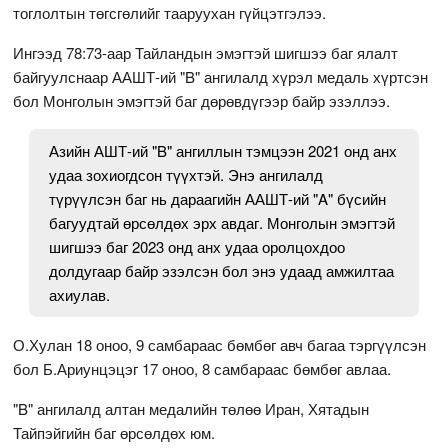
тоглолтын төгсгөлийг тааруухан гүйцэтгэлээ.
Ингээд 78:73-аар Тайландын эмэгтэй шигшээ баг ялалт
байгуулснаар ААШТ-ий "B" ангилалд хүрэл медаль хүртсэн
бол Монголын эмэгтэй баг дөрөвдүгээр байр эзэллээ.
Азийн АШТ-ий "B" ангиллын тэмцээн 2021 онд анх
удаа зохиогдсон түүхтэй. Энэ ангилалд
түрүүлсэн баг нь дараагийн ААШТ-ий "A" бүсийн
багуудтай өрсөлдөх эрх авдаг. Монголын эмэгтэй
шигшээ баг 2023 онд анх удаа оролцохдоо
долдугаар байр эзэлсэн бол энэ удаад амжилтаа
ахиулав.
О.Хулан 18 оноо, 9 самбараас бөмбөг авч багаа тэргүүлсэн
бол Б.Ариунцэцэг 17 оноо, 8 самбараас бөмбөг авлаа.
"B" ангилалд алтан медалийн төлөө Иран, Хятадын
Тайпэйгийн баг өрсөлдөх юм.