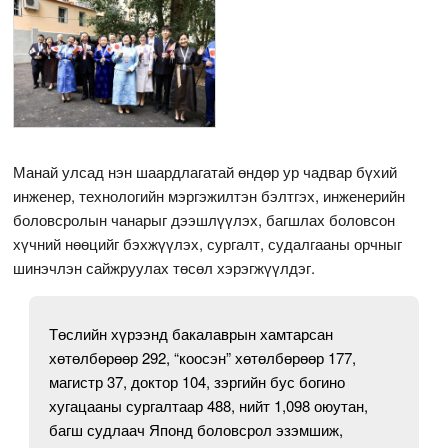
Манай улсад нэн шаардлагатай өндөр ур чадвар бүхий
инженер, технологийн мэргэжилтэн бэлтгэх, инженерийн
боловсролын чанарыг дээшлүүлэх, багшлах боловсон
хүчний нөөцийг бэхжүүлэх, сургалт, судалгааны орчныг
шинэчлэн сайжруулах төсөл хэрэгжүүлдэг.
Төслийн хүрээнд бакалаврын хамтарсан
хөтөлбөрөөр 292, “коосэн” хөтөлбөрөөр 177,
магистр 37, доктор 104, зэргийн бус богино
хугацааны сургалтаар 488, нийт 1,098 оюутан,
багш судлаач Японд боловсрол эзэмшиж,