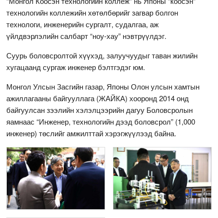
“Монгол Коосэн технологийн коллеж” нь Японы “коосэн”
технологийн коллежийн хөтөлбөрийг загвар болгон
технологи, инженерийн сургалт, судалгаа, аж
үйлдвэрлэлийн салбарт “ноу-хау” нэвтрүүлдэг.
Суурь боловсролтой хүүхэд, залуучуудыг таван жилийн
хугацаанд сургаж инженер бэлтгэдэг юм.
Монгол Улсын Засгийн газар, Японы Олон улсын хамтын
ажиллагааны байгууллага (ЖАЙКА) хооронд 2014 онд
байгуулсан зээлийн хэлэлцээрийн дагуу Боловсролын
яамнаас “Инженер, технологийн дээд боловсрол” (1,000
инженер) төслийг амжилттай хэрэгжүүлээд байна.