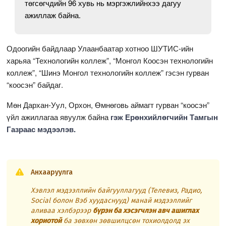
төгсөгчдийн 96 хувь нь мэргэжлийнхээ дагуу
ажиллаж байна.
Одоогийн байдлаар Улаанбаатар хотноо ШУТИС-ийн
харьяа “Технологийн коллеж”, “Монгол Коосэн технологийн
коллеж”, “Шинэ Монгол технологийн коллеж” гэсэн гурван
“коосэн” байдаг.
Мөн Дархан-Уул, Орхон, Өмнөговь аймагт гурван “коосэн”
үйл ажиллагаа явуулж байна
гэж Ерөнхийлөгчийн Тамгын
Газраас мэдээлэв.
Анхааруулга
Хэвлэл мэдээллийн байгууллагууд (Телевиз, Радио,
Social болон Вэб хуудаснууд) манай мэдээллийг
аливаа хэлбэрээр
бүрэн ба хэсэгчлэн авч ашиглах
хориотой
ба зөвхөн зөвшилцсөн тохиолдолд эх