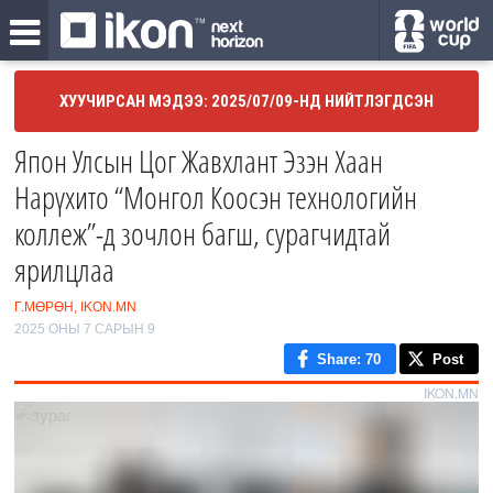
ХУУЧИРСАН МЭДЭЭ: 2025/07/09-НД НИЙТЛЭГДСЭН
Япон Улсын Цог Жавхлант Эзэн Хаан
Нарүхито “Монгол Коосэн технологийн
коллеж”-д зочлон багш, сурагчидтай
ярилцлаа
Г.МӨРӨН, IKON.MN
2025 ОНЫ 7 САРЫН 9
Share
: 70
Post
IKON.MN