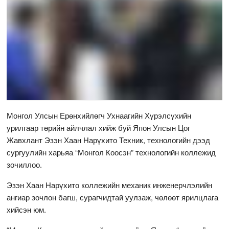
Монгол Улсын Ерөнхийлөгч Ухнаагийн Хүрэлсүхийн
урилгаар төрийн айлчлал хийж буй Япон Улсын Цог
Жавхлант Эзэн Хаан Нарүхито Техник, технологийн дээд
сургуулийн харьяа “Монгол Коосэн” технологийн коллежид
зочиллоо.
Эзэн Хаан Нарүхито коллежийн механик инженерчлэлийн
ангиар зочлон багш, сурагчидтай уулзаж, чөлөөт ярилцлага
хийсэн юм.