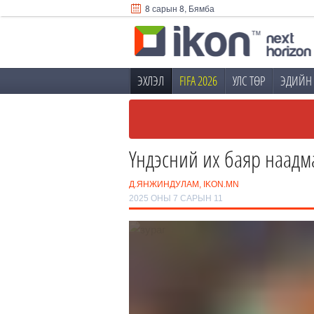
8 сарын 8, Бямба
ЭХЛЭЛ
FIFA 2026
УЛС ТӨР
ЭДИЙН 
Үндэсний их баяр наадм
Д.ЯНЖИНДУЛАМ, IKON.MN
2025 ОНЫ 7 САРЫН 11