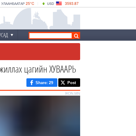
25°C
3593.87
УЛААНБААТАР
USD
|
30°C
ДАРХАН
532.66
CNY
25°C
ЭРДЭНЭТ
4141.04
EUR
УСАД
ажиллах цагийн ХУВААРЬ
Share
: 29
Post
IKON.MN