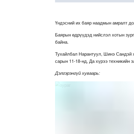
Үндэсний их баяр наадмын амралт до
Баярын өдрүүдэд нийслэл хотын зург
байна.
Тухайлбал Нарантуул, Шинэ Сандэй х
сарын 11-18-нд, Да хүрээ техникийн 
Дэлгэрэнгүй хуваарь: