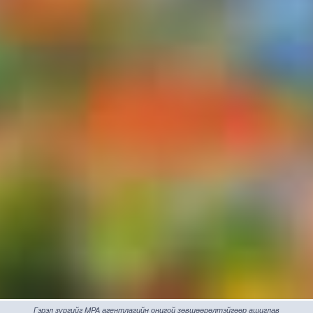
Гэрэл зургийг MPA агентлагийн онцгой зөвшөөрөлтэйгөөр ашиглав