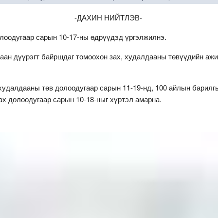
-ДАХИН НИЙТЛЭВ-
лоодугаар сарын 10-17-ны өдрүүдэд үргэлжилнэ.
аан дүүрэгт байршдаг томоохон зах, худалдааны төвүүдийн аж
удалдааны төв долоодугаар сарын 11-19-нд, 100 айлын барилг
зах долоодугаар сарын 10-18-ныг хүртэл амарна.