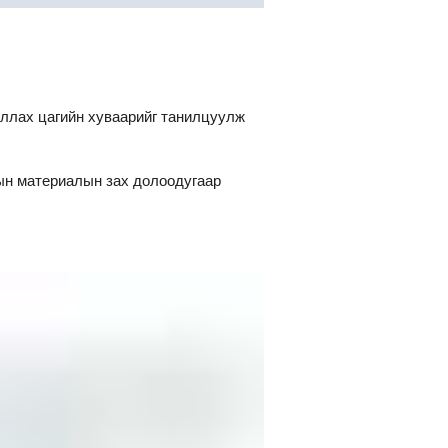
иллах цагийн хуваарийг танилцуулж
ын материалын зах долоодугаар