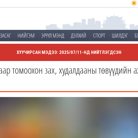
ЗАСАГ
НИЙГЭМ
ЭРҮҮЛ МЭНД
ДЭЛХИЙ
СПОРТ
ШИЛДЭГ
Б
ХУУЧИРСАН МЭДЭЭ: 2025/07/11-НД НИЙТЛЭГДСЭН
аар томоохон зах, худалдааны төвүүдийн 