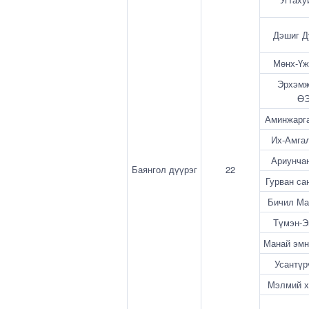
Дэшиг 
Мөнх-Ү
Эрхэмж
Ө
Аминжарг
Их-Амга
Ариунча
Баянгол дүүрэг
22
Гурван с
Бичил М
Түмэн-
Манай эм
Усантү
Мэлмий 