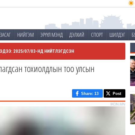
ЗАСАГ
НИЙГЭМ
ЭРҮҮЛ МЭНД
ДЭЛХИЙ
СПОРТ
ШИЛДЭГ
Б
ЭДЭЭ: 2025/07/03-НД НИЙТЛЭГДСЭН
лагдсан тохиолдлын тоо улсын
Share
: 13
Post
IKON.MN