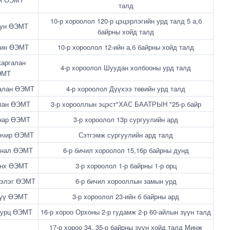
талд
10-р хороолол 120-р цэцэрлэгийн урд талд 5 а,б
Дун ӨЭМТ
байрны хойд талд
жин ӨЭМТ
10-р хороолол 12-ийн а,б байрны хойд талд
аргалан
4-р хороолол Шуудан холбооны урд талд
ЭМТ
алан ӨЭМТ
4-р хороолол Дүүхээ төвийн урд талд
лан ӨЭМТ
3-р хорооллын эцэст"ХАС БААТРЫН "25-р байр
нар ӨЭМТ
3-р хороолол 13р сургуулийн ард
анчир ӨЭМТ
Сэтгэмж сургуулийн ард талд
анал ӨЭМТ
6-р бичил хороолол 15,16р байрны дунд
Энх ӨЭМТ
3-р хороолол 1-р байрны 1-р орц
нэлэг ӨЭМТ
6-р бичил хорооллын замын урд
рүү ӨЭМТ
3-р хороолол 23-ийн б байрны ард
хурц ӨЭМТ
16-р хороо Орхоны 2-р гудамж 2-р 60-айлын зүүн талд
17-р хороо 34, 35-р байрны зүүн хойд талд Минж