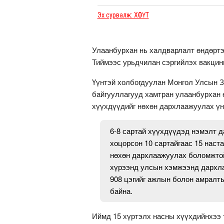
Улаанбурхан нь халдварлалт өндөртэ
Тиймээс урьдчилан сэргийлэх вакцины
Үүнтэй холбогдуулан Монгол Улсын З
байгууллагууд хамтран улаанбурхан 
хүүхдүүдийг нөхөн дархлаажуулах үн
6-8 сартай хүүхдүүдэд нэмэлт 
хоцорсон 10 сартайгаас 15 наст
нөхөн дархлаажуулах боломжто
хүрээнд улсын хэмжээнд дархла
908 цэгийг ажлын болон амралт
байна.
Иймд 15 хүртэлх насны хүүхдийнхээ 