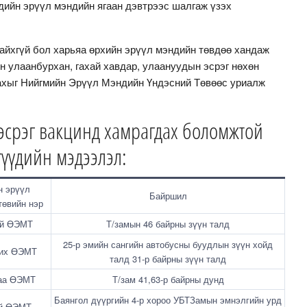
дийн эрүүл мэндийн ягаан дэвтрээс шалгаж үзэх
айхгүй бол харьяа өрхийн эрүүл мэндийн төвдөө хандаж
 улаанбурхан, гахай хавдар, улаануудын эсрэг нөхөн
хыг Нийгмийн Эрүүл Мэндийн Үндэсний Төвөөс уриалж
эсрэг вакцинд хамрагдах боломжтой
гүүдийн мэдээлэл:
н эрүүл
Байршил
төвийн нэр
уй ӨЭМТ
Т/замын 46 байрны зүүн талд
25-р эмийн сангийн автобусны буудлын зүүн хойд
их ӨЭМТ
талд 31-р байрны зүүн талд
аа ӨЭМТ
Т/зам 41,63-р байрны дунд
Баянгол дүүргийн 4-р хороо УБТЗамын эмнэлгийн урд
уй ӨЭМТ