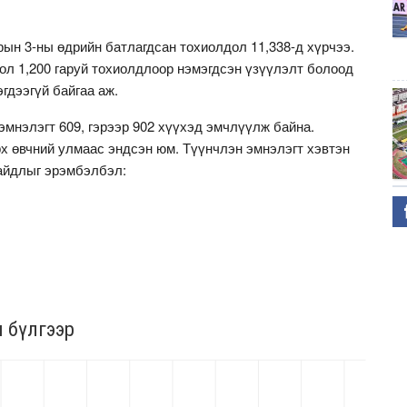
.
ын 3-ны өдрийн батлагдсан тохиолдол 11,338-д хүрчээ.
ол 1,200 гаруй тохиолдлоор нэмэгдсэн үзүүлэлт болоод
гдээгүй байгаа аж.
 эмнэлэгт 609, гэрээр 902 хүүхэд эмчлүүлж байна.
х өвчний улмаас эндсэн юм. Түүнчлэн эмнэлэгт хэвтэн
айдлыг эрэмбэлбэл: