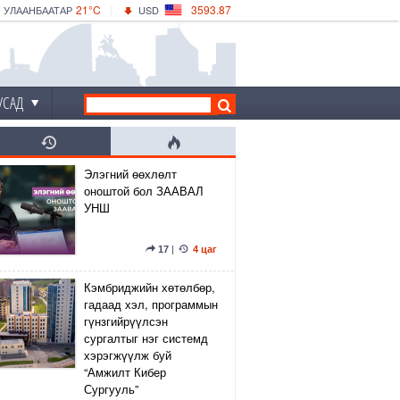
21°C
3593.87
УЛААНБААТАР
USD
|
26°C
ДАРХАН
532.66
CNY
22°C
ЭРДЭНЭТ
4141.04
EUR
УСАД
Элэгний өөхлөлт
оноштой бол ЗААВАЛ
УНШ
17
|
4 цаг
Кэмбриджийн хөтөлбөр,
гадаад хэл, программын
гүнзгийрүүлсэн
сургалтыг нэг системд
хэрэгжүүлж буй
“Амжилт Кибер
Сургууль”