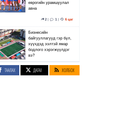
еврогийн урамшуулал
авна
2
|
1
|
6 цаг
Бизнесийн
байгууллагууд гэр бүл,
хүүхдэд ээлтэй ямар
бодлого хэрэгжүүлдэг
вэ?
5
|
2
|
7 цаг
ТААЛАХ
ДАГАХ
ХОЛБОХ
Сэтгүүлч Р.Эмүжин:
Талын Монголтой
хамтдаа хүчтэй л гэж
байна даа
360
|
7 цаг
Амралтын өдрүүдэд
Энхтайвны гүүрний
баруун, зүүн талын