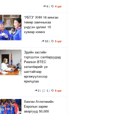
6
|
4 цаг
“УБТЗ” ХНН 16 мянган
төмөр замчныхаа
үндсэн цалинг 15
хувиар нэмнэ
53
|
5 цаг
Эдийн засгийн
тэргүүлэх салбаруудад
Pearson BTEC
хөтөлбөрийг үе
шаттайгаар
өргөжүүлэхээр
ярилцлаа
2
|
1
|
6 цаг
Хөнгөн Атлетикийн
Европын зарим
аваргууд 50,000