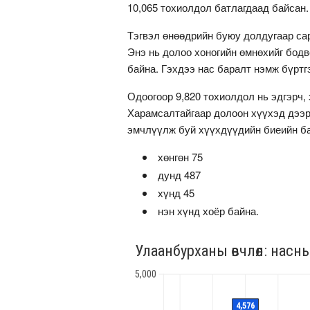
10,065 тохиолдол батлагдаад байсан
Тэгвэл өнөөдрийн буюу долдугаар сар
Энэ нь долоо хоногийн өмнөхийг бодв
байна. Гэхдээ нас баралт нэмж бүртгэ
Одоогоор 9,820 тохиолдол нь эдгэрч,
Харамсалтайгаар долоон хүүхэд дээр
эмчлүүлж буй хүүхдүүдийн биеийн б
хөнгөн 75
дунд 487
хүнд 45
нэн хүнд хоёр байна.