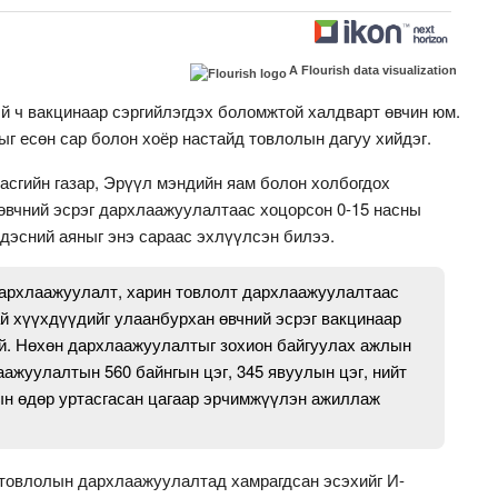
A Flourish data visualization
й ч вакцинаар сэргийлэгдэх боломжтой халдварт өвчин юм.
г есөн сар болон хоёр настайд товлолын дагуу хийдэг.
асгийн газар, Эрүүл мэндийн яам болон холбогдох
өвчний эсрэг дархлаажуулалтаас хоцорсон 0-15 насны
дэсний аяныг энэ сараас эхлүүлсэн билээ.
дархлаажуулалт, харин товлолт дархлаажуулалтаас
ай хүүхдүүдийг улаанбурхан өвчний эсрэг вакцинаар
й. Нөхөн дархлаажуулалтыг зохион байгуулах ажлын
ажуулалтын 560 байнгын цэг, 345 явуулын цэг, нийт
ын өдөр уртасгасан цагаар эрчимжүүлэн ажиллаж
товлолын дархлаажуулалтад хамрагдсан эсэхийг И-