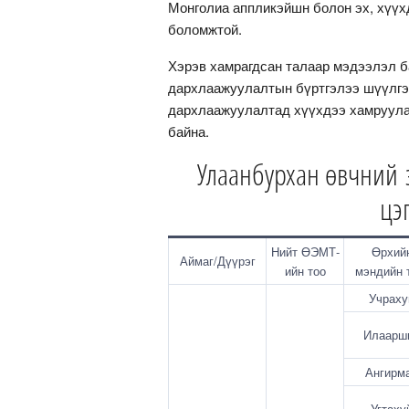
Монголиа аппликэйшн болон эх, хүүх
боломжтой.
Хэрэв хамрагдсан талаар мэдээлэл б
дархлаажуулалтын бүртгэлээ шүүлгэн
дархлаажуулалтад хүүхдээ хамруула
байна.
Улаанбурхан өвчний 
цэ
Нийт ӨЭМТ-
Өрхий
Аймаг/Дүүрэг
ийн тоо
мэндийн 
Учрах
Илаарш
Ангирм
Угтах