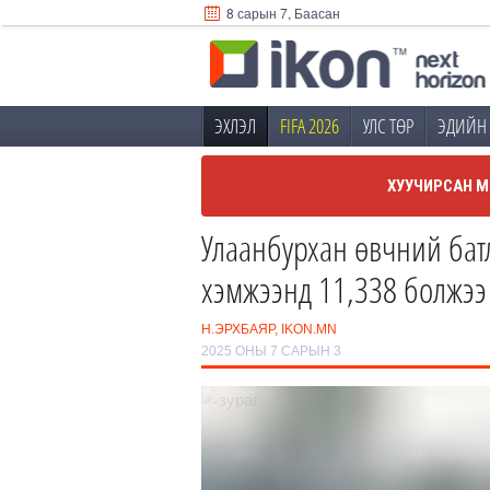
8 сарын 7, Баасан
ЭХЛЭЛ
FIFA 2026
УЛС ТӨР
ЭДИЙН 
ХУУЧИРСАН М
Улаанбурхан өвчний бат
хэмжээнд 11,338 болжээ
Н.ЭРХБАЯР, IKON.MN
2025 ОНЫ 7 САРЫН 3