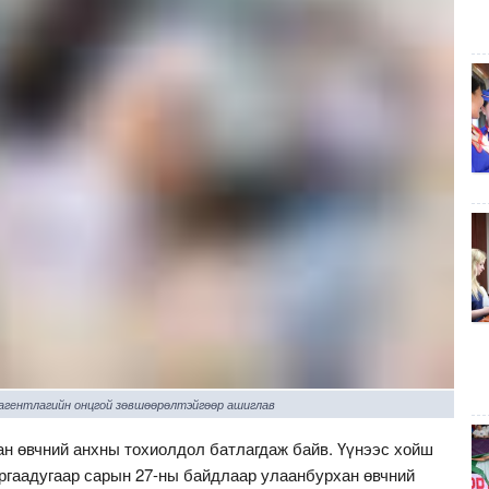
 агентлагийн онцгой зөвшөөрөлтэйгөөр ашиглав
ан өвчний анхны тохиолдол батлагдаж байв. Үүнээс хойш
ургаадугаар сарын 27-ны байдлаар улаанбурхан өвчний