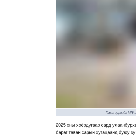
Гэрэл зургийг MPA
2025 оны хоёрдугаар сард улаанбурх
бараг таван сарын хугацаанд буюу з