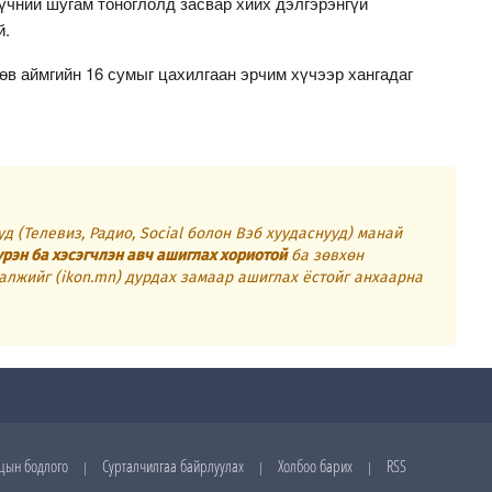
үчний шугам тоноглолд засвар хийх дэлгэрэнгүй
й.
в аймгийн 16 сумыг цахилгаан эрчим хүчээр хангадаг
д (Телевиз, Радио, Social болон Вэб хуудаснууд) манай
үрэн ба хэсэгчлэн авч ашиглах хориотой
ба зөвхөн
алжийг (ikon.mn) дурдах замаар ашиглах ёстойг анхаарна
цын бодлого
Сурталчилгаа байрлуулах
Холбоо барих
RSS
|
|
|