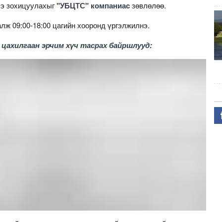
гээ зохицуулахыг
"УБЦТС" компаниас
зөвлөлөө.
ж 09:00-18:00 цагийн хооронд үргэлжилнэ.
д цахилгаан эрчим хүч тасрах байршлууд: