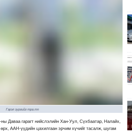
Гэрэл зургийг mpa.mn
-ны Даваа гарагт нийслэлийн Хан-Уул, Сүхбаатар, Налайх,
 өрх, ААН-үүдийн цахилгаан эрчим хүчийг тасалж, шугам