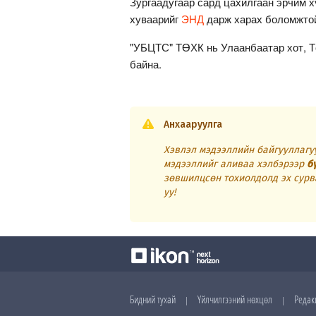
Зургаадугаар сард цахилгаан эрчим х
хуваарийг
ЭНД
дарж харах боломжто
"УБЦТС" ТӨХК нь Улаанбаатар хот, Тө
байна.
Анхааруулга
Хэвлэл мэдээллийн байгууллагуу
мэдээллийг аливаа хэлбэрээр
б
зөвшилцсөн тохиолдолд эх сурв
уу!
Бидний тухай
Үйлчилгээний нөхцөл
Редак
|
|