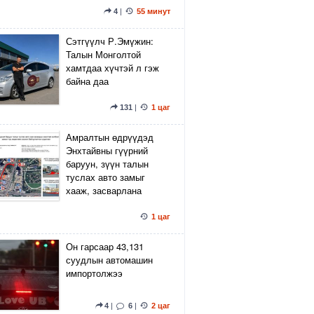
4
|
55 минут
Сэтгүүлч Р.Эмүжин:
Талын Монголтой
хамтдаа хүчтэй л гэж
байна даа
131
|
1 цаг
Амралтын өдрүүдэд
Энхтайвны гүүрний
баруун, зүүн талын
туслах авто замыг
хааж, засварлана
1 цаг
Он гарсаар 43,131
суудлын автомашин
импортолжээ
4
|
6
|
2 цаг