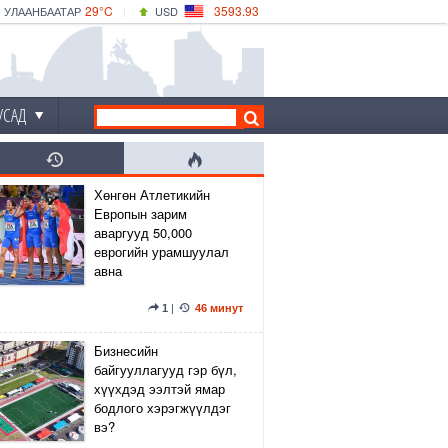
29°C
3593.93
УЛААНБААТАР
USD
|
34°C
ДАРХАН
532.39
CNY
30°C
ЭРДЭНЭТ
4149.01
EUR
УСАД
Хөнгөн Атлетикийн
Европын зарим
аваргууд 50,000
еврогийн урамшуулал
авна
1
|
46 минут
Бизнесийн
байгууллагууд гэр бүл,
хүүхдэд ээлтэй ямар
бодлого хэрэгжүүлдэг
вэ?