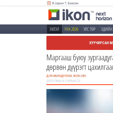
8 сарын 7, Баасан
ЭХЛЭЛ
FIFA 2026
УЛС ТӨР
ЭДИЙН 
ХУУЧИРСАН М
Маргааш буюу зургаадуг
дөрвөн дүүрэгт цахилгаа
Д.ЯНЖИНДУЛАМ, IKON.MN
2025 ОНЫ 6 САРЫН 22