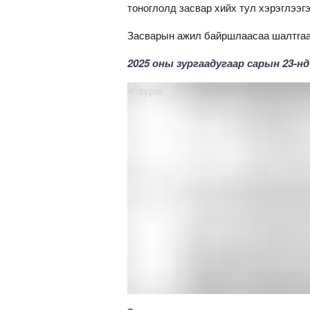
тоноглолд засвар хийх тул хэрэглээ
Засварын ажил байршлаасаа шалтгаал
2025 оны зургаадугаар сарын 23-н