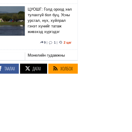
ЦУОШГ: Голд ороод хөл
тулахгүй бол буц. Усны
урсгал, нүх, хуйлрал
гэнэт хүнийг татаж
живэхэд хүргэдэг
9
|
1
|
2 цаг
Монелийн гудамжны
авто замын
хөдөлгөөнийг өнөөдөр
ТААЛАХ
ДАГАХ
ХОЛБОХ
орой хаана
3 цаг
Улаанбаатарт болж
байгаа Олон Улсын
Таеквондогийн тивийн
аваргаас Монголын баг
37 медаль хүртээд
байна