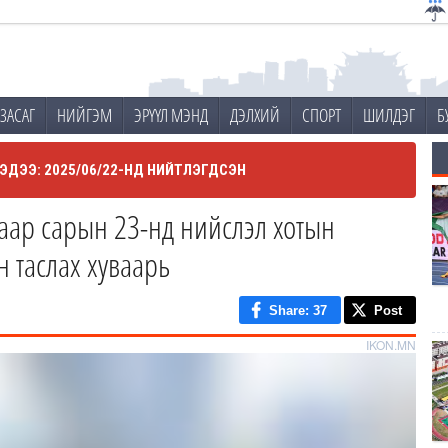
ЗАСАГ
НИЙГЭМ
ЭРҮҮЛ МЭНД
ДЭЛХИЙ
СПОРТ
ШИЛДЭГ
Б
ЭДЭЭ: 2025/06/22-НД НИЙТЛЭГДСЭН
аар сарын 23-нд нийслэл хотын
н таслах хуваарь
Share
: 37
Post
IKON.MN