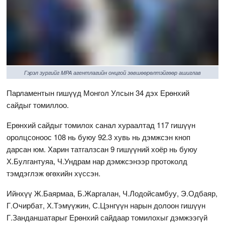
Гэрэл зургийг MPA агентлагийн онцгой зөвшөөрөлтэйгөөр ашиглав
Парламентын гишүүд Монгол Улсын 34 дэх Ерөнхий
сайдыг томиллоо.
Ерөнхий сайдыг томилох санал хураалтад 117 гишүүн
оролцсоноос 108 нь буюу 92.3 хувь нь дэмжсэн кноп
дарсан юм. Харин татгалзсан 9 гишүүний хоёр нь буюу
Х.Булгантуяа, Ч.Ундрам нар дэмжсэнээр протоколд
тэмдэглэж өгөхийн хүссэн.
Ийнхүү Ж.Баярмаа, Б.Жаргалан, Ч.Лодойсамбуу, Э.Одбаяр,
Г.Очирбат, Х.Тэмүүжин, С.Цэнгүүн нарын долоон гишүүн
Г.Занданшатарыг Ерөнхий сайдаар томилохыг дэмжээгүй