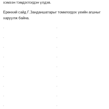
хэмээн тэмдэглэгдэн үлдэв.
Ерөнхий сайд Г.Занданшатарыг томилогдох үеийн агшныг
харуулж байна.