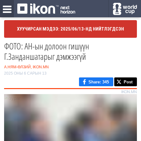
ХУУЧИРСАН МЭДЭЭ: 2025/06/13-НД НИЙТЛЭГДСЭН
ФОТО: АН-ын долоон гишүүн
Г.Занданшатарыг дэмжээгүй
А.НЯМ-ӨЛЗИЙ, IKON.MN
2025 ОНЫ 6 САРЫН 13
Share
: 345
Post
IKON.MN