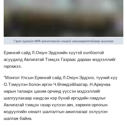
Гэрэл зургийг MPA агентлагийн онцгой зөвшөөрөлтэйгөөр ашиглав
Ерөнхий сайд Л.Оюун-Эрдэнийн хүүтэй холбоотой
асуудалд Авлигатай Тэмцэх Газраас дараах мэдээллийг
гаргажээ.
"Монгол Улсын Ерөнхий сайд Л.Оюун-Эрдэнэ, түүний хүү
О.Тэмүүлэн болон иргэн Ч.Өгөөдэйбаатар, Н.Ариунаа
нарын талаарх цахим орчинд үүссэн мэдээллийг
шалгуулахаар хандсан нэр бүхий иргэдийн гомдлыг
Авлигатай тэмцэх газар хүлээн авч, хөрөнгө орлогын
мэдүүлгийн хяналт шалгалтын ажиллагааг эхлүүлэн
шалгаж байна.