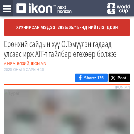
ХУУЧИРСАН МЭДЭЭ: 2025/05/15-НД НИЙТЛЭГДСЭН
Ерөнхий сайдын хүү О.Тэмүүлэн гадаад
улсаас ирж АТГ-т тайлбар өгөхөөр болжээ
А.НЯМ-ӨЛЗИЙ, IKON.MN
2025 ОНЫ 5 САРЫН 15
Share
: 135
Post
IKON.MN