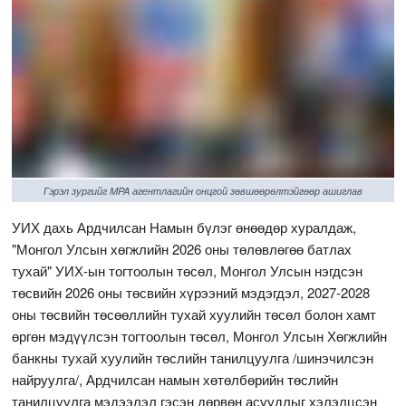
Гэрэл зургийг MPA агентлагийн онцгой зөвшөөрөлтэйгөөр ашиглав
УИХ дахь Ардчилсан Намын бүлэг өнөөдөр хуралдаж,
"Монгол Улсын хөгжлийн 2026 оны төлөвлөгөө батлах
тухай" УИХ-ын тогтоолын төсөл, Монгол Улсын нэгдсэн
төсвийн 2026 оны төсвийн хүрээний мэдэгдэл, 2027-2028
оны төсвийн төсөөллийн тухай хуулийн төсөл болон хамт
өргөн мэдүүлсэн тогтоолын төсөл, Монгол Улсын Хөгжлийн
банкны тухай хуулийн төслийн танилцуулга /шинэчилсэн
найруулга/, Ардчилсан намын хөтөлбөрийн төслийн
танилцуулга мэдээлэл гэсэн дөрвөн асуудлыг хэлэлцсэн