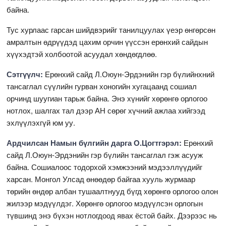
байна.
Тус хурлаас гарсан шийдвэрийг танилцуулах үеэр өнгөрсөн
амралтын өдрүүдэд цахим орчин үүссэн ерөнхий сайдын
хүүхэдтэй холбоотой асуудал хөндөгдлөө.
Сэтгүүлч:
Ерөнхий сайд Л.Оюун-Эрдэнийн гэр бүлийнхний
тансаглал сүүлийн гурван хоногийн хугацаанд сошиал
орчинд шуугиан тарьж байна. Энэ хүнийг хөрөнгө орлогоо
нотлох, шалгах тал дээр АН сөрөг хүчний ажлаа хийгээд
эхлүүлэхгүй юм уу.
Ардчилсан Намын бүлгийн дарга О.Цогтгэрэл:
Ерөнхий
сайд Л.Оюун-Эрдэнийн гэр бүлийн тансаглал гэж асууж
байна. Сошиалоос тодорхой хэмжээний мэдээллүүдийг
харсан. Монгол Улсад өнөөдөр байгаа хууль журмаар
төрийн өндөр албан тушаалтнууд бүгд хөрөнгө орлогоо олон
жилээр мэдүүлдэг. Хөрөнгө орлогоо мэдүүлсэн орлогын
түвшинд энэ бүхэн нотлогдоод явах ёстой байх. Дээрээс нь