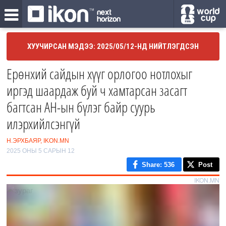
ХУУЧИРСАН МЭДЭЭ: 2025/05/12-НД НИЙТЛЭГДСЭН
Ерөнхий сайдын хүүг орлогоо нотлохыг
иргэд шаардаж буй ч хамтарсан засагт
багтсан АН-ын бүлэг байр суурь
илэрхийлсэнгүй
Н.ЭРХБАЯР, IKON.MN
2025 ОНЫ 5 САРЫН 12
Share
: 536
Post
IKON.MN