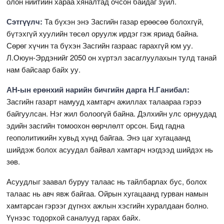
олон нийтийн хараа хяналтад очсон байдаг зүйл.
Сэтгүүлч:
Та бүхэн энэ Засгийн газар ерөөсөө болохгүй,
бүтэхгүй хуулийн төсөл оруулж ирдэг гэж яриад байна.
Сөрөг хүчин та бүхэн Засгийн газраас гарахгүй юм уу.
Л.Оюун-Эрдэнийг 2050 он хүртэл засаглуулахын тулд танай
нам байсаар байх уу.
АН-ын ерөнхий нарийн бичгийн дарга Н.Ганибал:
Засгийн газарт намууд хамтарч ажиллах талаараа гэрээ
байгуулсан. Нэг жил болоогүй байна. Дэлхийн улс орнуудад
эдийн засгийн томоохон өөрчлөлт орсон. Бид гадна
геополитикийн хувьд хүнд байгаа. Энэ цаг хугацаанд
шийдэж болох асуудал байвал хамтарч нэгдээд шийдэх нь
зөв.
Асуудлыг заавал буруу талаас нь тайлбарлах бус, болох
талаас нь авч явж байгаа. Ойрын хугацаанд гурван намын
хамтарсан гэрээг дүгнэх ажлын хэсгийн хуралдаан болно.
Үүнээс тодорхой саналууд гарах байх.