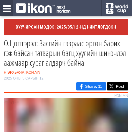
ХУУЧИРСАН МЭДЭЭ: 2025/05/12-НД НИЙТЛЭГДСЭН
О.Цогтгэрэл: Засгийн газраас өргөн барих
гэж байсан татварын багц хуулийн шинэчлэл
аажмаар сураг алдарч байна
Н.ЭРХБАЯР, IKON.MN
2025 ОНЫ 5 САРЫН 12
Share
: 11
Post
IKON.MN