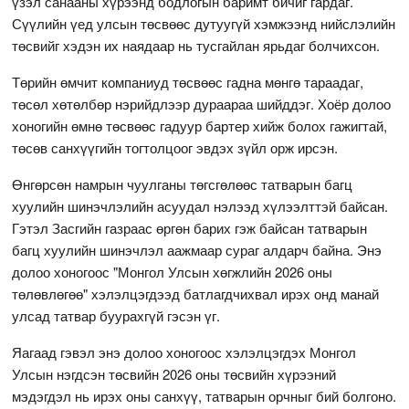
үзэл санааны хүрээнд бодлогын баримт бичиг гардаг.
Сүүлийн үед улсын төсвөөс дутуугүй хэмжээнд нийслэлийн
төсвийг хэдэн их наядаар нь тусгайлан ярьдаг болчихсон.
Төрийн өмчит компаниуд төсвөөс гадна мөнгө тараадаг,
төсөл хөтөлбөр нэрийдлээр дураараа шийддэг. Хоёр долоо
хоногийн өмнө төсвөөс гадуур бартер хийж болох гажигтай,
төсөв санхүүгийн тогтолцоог эвдэх зүйл орж ирсэн.
Өнгөрсөн намрын чуулганы төгсгөлөөс татварын багц
хуулийн шинэчлэлийн асуудал нэлээд хүлээлттэй байсан.
Гэтэл Засгийн газраас өргөн барих гэж байсан татварын
багц хуулийн шинэчлэл аажмаар сураг алдарч байна. Энэ
долоо хоногоос "Монгол Улсын хөгжлийн 2026 оны
төлөвлөгөө" хэлэлцэгдээд батлагдчихвал ирэх онд манай
улсад татвар буурахгүй гэсэн үг.
Яагаад гэвэл энэ долоо хоногоос хэлэлцэгдэх Монгол
Улсын нэгдсэн төсвийн 2026 оны төсвийн хүрээний
мэдэгдэл нь ирэх оны санхүү, татварын орчныг бий болгоно.