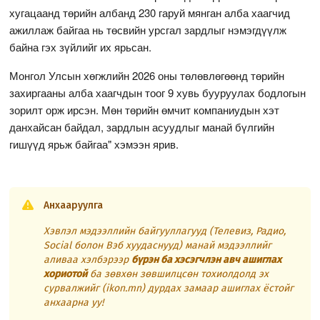
хугацаанд төрийн албанд 230 гаруй мянган алба хаагчид
ажиллаж байгаа нь төсвийн урсгал зардлыг нэмэгдүүлж
байна гэх зүйлийг их ярьсан.
Монгол Улсын хөгжлийн 2026 оны төлөвлөгөөнд төрийн
захиргааны алба хаагчдын тоог 9 хувь бууруулах бодлогын
зорилт орж ирсэн. Мөн төрийн өмчит компаниудын хэт
данхайсан байдал, зардлын асуудлыг манай бүлгийн
гишүүд ярьж байгаа" хэмээн ярив.
Анхааруулга
Хэвлэл мэдээллийн байгууллагууд (Телевиз, Радио,
Social болон Вэб хуудаснууд) манай мэдээллийг
аливаа хэлбэрээр
бүрэн ба хэсэгчлэн авч ашиглах
хориотой
ба зөвхөн зөвшилцсөн тохиолдолд эх
сурвалжийг (ikon.mn) дурдах замаар ашиглах ёстойг
анхаарна уу!