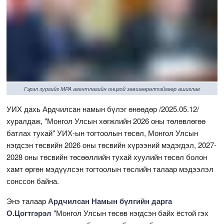
Гэрэл зургийг MPA агентлагийн онцгой зөвшөөрөлтэйгөөр ашиглав
УИХ дахь Ардчилсан намын бүлэг өнөөдөр /2025.05.12/
хуралдаж, "Монгол Улсын хөгжлийн 2026 оны төлөвлөгөө
батлах тухай" УИХ-ын тогтоолын төсөл, Монгол Улсын
нэгдсэн төсвийн 2026 оны төсвийн хүрээний мэдэгдэл, 2027-
2028 оны төсвийн төсөөллийн тухай хуулийн төсөл болон
хамт өргөн мэдүүлсэн тогтоолын төслийн талаар мэдээлэл
сонссон байна.
Энэ талаар
Ардчилсан Намын бүлгийн дарга
О.Цогтгэрэл
"Монгол Улсын төсөв нэгдсэн байх ёстой гэх