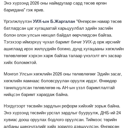
Энэ хүрээнд 2026 оны наймдугаар сард төсөв өргөн
баригдана" гэж ярив.
Үргэлжлүүлэн
УИХ-ын Б.Жаргалан
"Өнгөрсөн намар төсөв
батлагдсан цаг хугацаатай харьцуулбал эдийн засгийн
болон олон улсын нөхцөл байдал өөрчлөгдсөн байгаа.
Тэгэхээр иймэрхүү чухал баримт бичиг УИХ-д орж ирснийг
ашиглаад ирэх жилүүдийн богино, дунд хугацааны хөгжлийн
төлөвлөгөөг хэрхэн харж байгаа талаар үнэлэлт өгч засвар
хийх боломжтой.
Монгол Улсын хөгжлийн 2026 оны төлөвлөгөөг Эдийн засаг,
хөгжлийн яамнаас боловсруулан оруулж ирдэг. Өнөөдөр
танилцуулсан төлөвлөгөө нь АН-ын үзэл баримтлалтай
нийцсэн баримт харагдаж байна.
Нэгдүгээрт төсвийн зардлын реформ хийхийг зорьж байна.
Энэ хүрээнд төсвийн урсгал зардлыг бууруулж, ДНБ-ий 24
хувиас доош оруулах бодлого оруулсан. Тиймээс төрийн
албаны шинэчлэлийг хийх зорилго дэвшүүлсэн. Өнгөрсөн