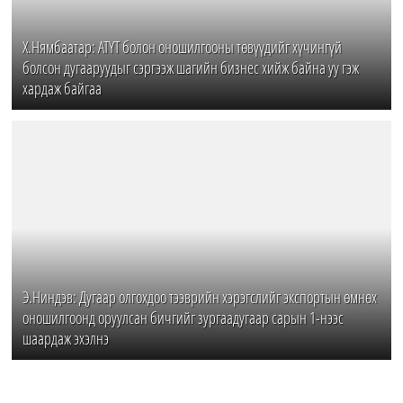
Х.Нямбаатар: АТҮТ болон оношилгооны төвүүдийг хүчингүй
болсон дугааруудыг сэргээж шагийн бизнес хийж байна уу гэж
хардаж байгаа
Э.Ниндэв: Дугаар олгохдоо тээврийн хэрэгслийг экспортын өмнөх
оношилгоонд оруулсан бичгийг зургаадугаар сарын 1-нээс
шаардаж эхэлнэ