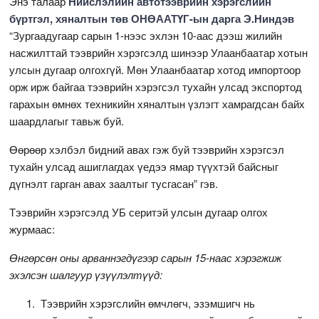
Энэ талаар
Нийслэлийн автотээврийн хэрэгслийн
бүртгэл, хяналтын төв ОНӨААТҮГ-ын дарга Э.Ниндэв
“Зургаадугаар сарын 1-нээс эхлэн 10-аас дээш жилийн
насжилттай тээврийн хэрэгсэлд шинээр Улаанбаатар хотын
улсын дугаар олгохгүй. Мөн Улаанбаатар хотод импортоор
орж ирж байгаа тээврийн хэрэгсэл тухайн улсад экспортод
гарахын өмнөх техникийн хяналтын үзлэгт хамрагдсан байх
шаардлагыг тавьж буй.
Өөрөөр хэлбэл бидний авах гэж буй тээврийн хэрэгсэл
тухайн улсад ашиглагдах үедээ ямар түүхтэй байсныг
дүгнэлт гарган авах заалтыг тусгасан” гэв.
Тээврийн хэрэгсэлд УБ серитэй улсын дугаар олгох
журмаас:
Өнгөрсөн оны арваннэгдүгээр сарын 15-наас хэрэгжиж
эхэлсэн шалгуур үзүүлэлтүүд:
Тээврийн хэрэгслийн өмчлөгч, эзэмшигч нь