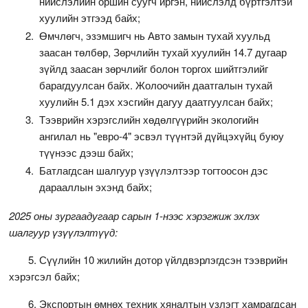
нийслэлийн оршин суугч иргэн, нийслэлд бүртгэлтэй
хуулийн этгээд байх;
Өмчлөгч, эзэмшигч нь Авто замын тухай хуульд
заасан төлбөр, Зөрчлийн тухай хуулийн 14.7 дугаар
зүйлд заасан зөрчлийг болон торгох шийтгэлийг
барагдуулсан байх. Жолоочийн даатгалын тухай
хуулийн 5.1 дэх хэсгийн дагуу даатгуулсан байх;
Тээврийн хэрэгслийн хөдөлгүүрийн экологийн
ангилал нь "евро-4" эсвэл түүнтэй дүйцэхүйц буюу
түүнээс дээш байх;
Батлагдсан шалгуур үзүүлэлтээр тогтоосон дэс
дарааллын эхэнд байх;
2025 оны зургаадугаар сарын 1-нээс хэрэгжиж эхлэх
шалгуур үзүүлэлтүүд:
5. Сүүлийн 10 жилийн дотор үйлдвэрлэгдсэн тээврийн
хэрэгсэл байх;
6. Экспортын өмнөх техник хяналтын үзлэгт хамрагдсан