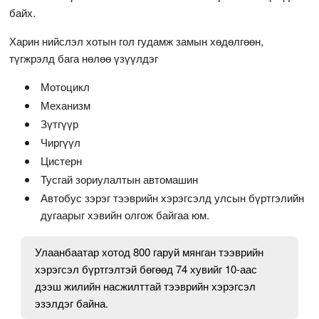
байх.
Харин нийслэл хотын гол гудамж замын хөдөлгөөн,
түгжрэлд бага нөлөө үзүүлдэг
Мотоцикл
Механизм
Зүтгүүр
Чиргүүл
Цистерн
Тусгай зориулалтын автомашин
Автобус зэрэг тээврийн хэрэгсэлд улсын бүртгэлийн
дугаарыг хэвийн олгож байгаа юм.
Улаанбаатар хотод 800 гаруй мянган тээврийн
хэрэгсэл бүртгэлтэй бөгөөд 74 хувийг 10-аас
дээш жилийн насжилттай тээврийн хэрэгсэл
эзэлдэг байна.