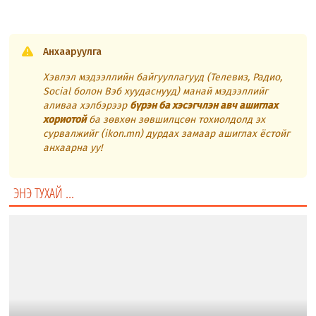
Анхааруулга
Хэвлэл мэдээллийн байгууллагууд (Телевиз, Радио,
Social болон Вэб хуудаснууд) манай мэдээллийг
аливаа хэлбэрээр
бүрэн ба хэсэгчлэн авч ашиглах
хориотой
ба зөвхөн зөвшилцсөн тохиолдолд эх
сурвалжийг (ikon.mn) дурдах замаар ашиглах ёстойг
анхаарна уу!
ЭНЭ ТУХАЙ ...