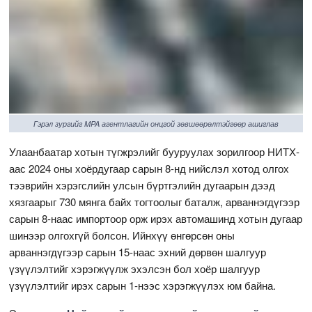
Гэрэл зургийг MPA агентлагийн онцгой зөвшөөрөлтэйгөөр ашиглав
Улаанбаатар хотын түгжрэлийг бууруулах зорилгоор НИТХ-
аас 2024 оны хоёрдугаар сарын 8-нд нийслэл хотод олгох
тээврийн хэрэгслийн улсын бүртгэлийн дугаарын дээд
хязгаарыг 730 мянга байх тогтоолыг баталж, арваннэгдүгээр
сарын 8-наас импортоор орж ирэх автомашинд хотын дугаар
шинээр олгохгүй болсон. Ийнхүү өнгөрсөн оны
арваннэгдүгээр сарын 15-наас эхний дөрвөн шалгуур
үзүүлэлтийг хэрэгжүүлж эхэлсэн бол хоёр шалгуур
үзүүлэлтийг ирэх сарын 1-нээс хэрэгжүүлэх юм байна.