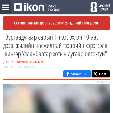
ХУУЧИРСАН МЭДЭЭ: 2025/05/12-НД НИЙТЛЭГДСЭН
"Зургаадугаар сарын 1-нээс эхлэн 10-аас
дээш жилийн насжилттай тээврийн хэрэгсэлд
шинээр Улаанбаатар хотын дугаар олгохгүй"
Д.ЯНЖИНДУЛАМ, IKON.MN
2025 ОНЫ 5 САРЫН 12
Share
: 136
Post
IKON.MN